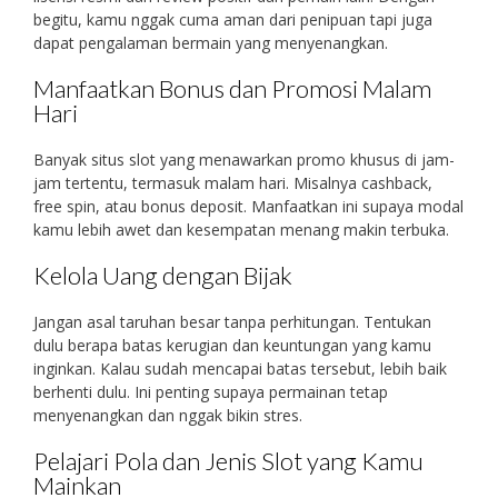
begitu, kamu nggak cuma aman dari penipuan tapi juga
dapat pengalaman bermain yang menyenangkan.
Manfaatkan Bonus dan Promosi Malam
Hari
Banyak situs slot yang menawarkan promo khusus di jam-
jam tertentu, termasuk malam hari. Misalnya cashback,
free spin, atau bonus deposit. Manfaatkan ini supaya modal
kamu lebih awet dan kesempatan menang makin terbuka.
Kelola Uang dengan Bijak
Jangan asal taruhan besar tanpa perhitungan. Tentukan
dulu berapa batas kerugian dan keuntungan yang kamu
inginkan. Kalau sudah mencapai batas tersebut, lebih baik
berhenti dulu. Ini penting supaya permainan tetap
menyenangkan dan nggak bikin stres.
Pelajari Pola dan Jenis Slot yang Kamu
Mainkan