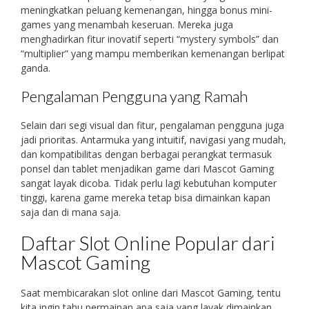
meningkatkan peluang kemenangan, hingga bonus mini-
games yang menambah keseruan. Mereka juga
menghadirkan fitur inovatif seperti “mystery symbols” dan
“multiplier” yang mampu memberikan kemenangan berlipat
ganda.
Pengalaman Pengguna yang Ramah
Selain dari segi visual dan fitur, pengalaman pengguna juga
jadi prioritas. Antarmuka yang intuitif, navigasi yang mudah,
dan kompatibilitas dengan berbagai perangkat termasuk
ponsel dan tablet menjadikan game dari Mascot Gaming
sangat layak dicoba. Tidak perlu lagi kebutuhan komputer
tinggi, karena game mereka tetap bisa dimainkan kapan
saja dan di mana saja.
Daftar Slot Online Popular dari
Mascot Gaming
Saat membicarakan slot online dari Mascot Gaming, tentu
kita ingin tahu permainan apa saja yang layak dimainkan.