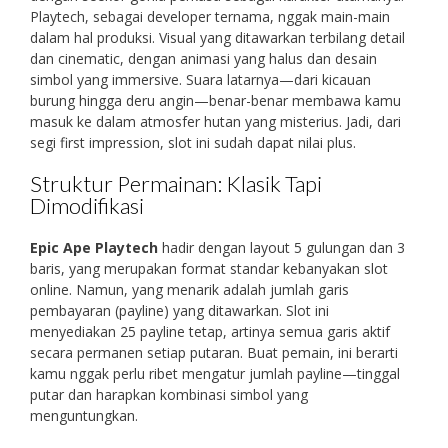
Playtech, sebagai developer ternama, nggak main-main
dalam hal produksi. Visual yang ditawarkan terbilang detail
dan cinematic, dengan animasi yang halus dan desain
simbol yang immersive. Suara latarnya—dari kicauan
burung hingga deru angin—benar-benar membawa kamu
masuk ke dalam atmosfer hutan yang misterius. Jadi, dari
segi first impression, slot ini sudah dapat nilai plus.
Struktur Permainan: Klasik Tapi
Dimodifikasi
Epic Ape Playtech
hadir dengan layout 5 gulungan dan 3
baris, yang merupakan format standar kebanyakan slot
online. Namun, yang menarik adalah jumlah garis
pembayaran (payline) yang ditawarkan. Slot ini
menyediakan 25 payline tetap, artinya semua garis aktif
secara permanen setiap putaran. Buat pemain, ini berarti
kamu nggak perlu ribet mengatur jumlah payline—tinggal
putar dan harapkan kombinasi simbol yang
menguntungkan.