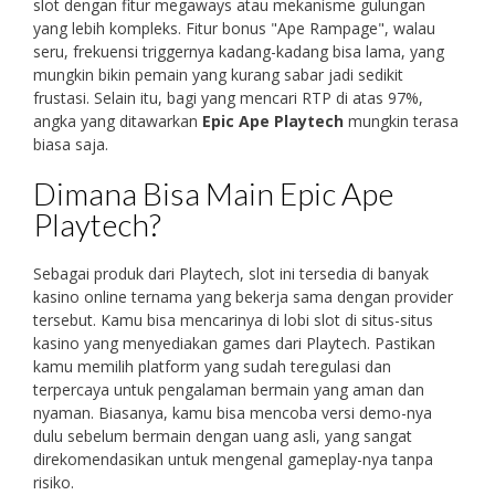
slot dengan fitur megaways atau mekanisme gulungan
yang lebih kompleks. Fitur bonus "Ape Rampage", walau
seru, frekuensi triggernya kadang-kadang bisa lama, yang
mungkin bikin pemain yang kurang sabar jadi sedikit
frustasi. Selain itu, bagi yang mencari RTP di atas 97%,
angka yang ditawarkan
Epic Ape Playtech
mungkin terasa
biasa saja.
Dimana Bisa Main Epic Ape
Playtech?
Sebagai produk dari Playtech, slot ini tersedia di banyak
kasino online ternama yang bekerja sama dengan provider
tersebut. Kamu bisa mencarinya di lobi slot di situs-situs
kasino yang menyediakan games dari Playtech. Pastikan
kamu memilih platform yang sudah teregulasi dan
terpercaya untuk pengalaman bermain yang aman dan
nyaman. Biasanya, kamu bisa mencoba versi demo-nya
dulu sebelum bermain dengan uang asli, yang sangat
direkomendasikan untuk mengenal gameplay-nya tanpa
risiko.