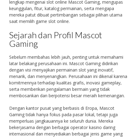
lengkap mengenai slot online Mascot Gaming, mengupas
keunggulan, fitur, katalog permainan, serta mengapa
mereka patut dibuat pertimbangan sebagai pilihan utama
saat memilih game slot online.
Sejarah dan Profil Mascot
Gaming
Sebelum membahas lebih jauh, penting untuk memahami
latar belakang perusahaan ini. Mascot Gaming didirikan
dengan visi menyajikan permainan slot yang inovatif,
menarik, dan menyenangkan. Perusahaan ini dikenal karena
komitmennya terhadap kualitas grafis, inovasi gameplay,
serta memberikan pengalaman bermain yang tidak
membosankan dan berpotensi besar meraih kemenangan.
Dengan kantor pusat yang berbasis di Eropa, Mascot
Gaming tidak hanya fokus pada pasar lokal, tetapi juga
memperluas jangkauannya ke seluruh dunia. Mereka
bekerjasama dengan berbagai operator kasino daring
internasional dan menyediakan berbagai jenis game yang