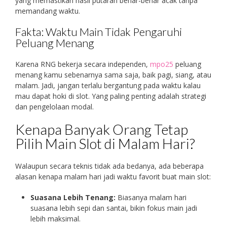
yang memastikan hasil putaran benar-benar acak tanpa
memandang waktu.
Fakta: Waktu Main Tidak Pengaruhi
Peluang Menang
Karena RNG bekerja secara independen,
mpo25
peluang
menang kamu sebenarnya sama saja, baik pagi, siang, atau
malam. Jadi, jangan terlalu bergantung pada waktu kalau
mau dapat hoki di slot. Yang paling penting adalah strategi
dan pengelolaan modal.
Kenapa Banyak Orang Tetap
Pilih Main Slot di Malam Hari?
Walaupun secara teknis tidak ada bedanya, ada beberapa
alasan kenapa malam hari jadi waktu favorit buat main slot:
Suasana Lebih Tenang:
Biasanya malam hari
suasana lebih sepi dan santai, bikin fokus main jadi
lebih maksimal.