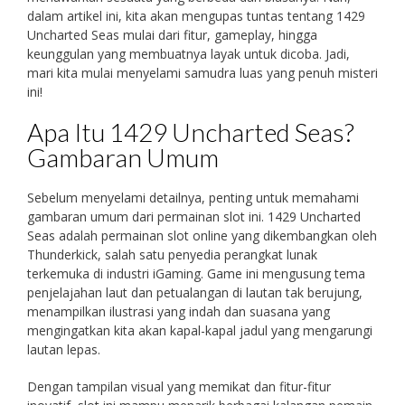
dalam artikel ini, kita akan mengupas tuntas tentang 1429
Uncharted Seas mulai dari fitur, gameplay, hingga
keunggulan yang membuatnya layak untuk dicoba. Jadi,
mari kita mulai menyelami samudra luas yang penuh misteri
ini!
Apa Itu 1429 Uncharted Seas?
Gambaran Umum
Sebelum menyelami detailnya, penting untuk memahami
gambaran umum dari permainan slot ini. 1429 Uncharted
Seas adalah permainan slot online yang dikembangkan oleh
Thunderkick, salah satu penyedia perangkat lunak
terkemuka di industri iGaming. Game ini mengusung tema
penjelajahan laut dan petualangan di lautan tak berujung,
menampilkan ilustrasi yang indah dan suasana yang
mengingatkan kita akan kapal-kapal jadul yang mengarungi
lautan lepas.
Dengan tampilan visual yang memikat dan fitur-fitur