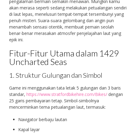
pengalaman bermain semakin menawan. Mungkin kamu
akan merasa seperti sedang melakukan petualangan sendiri
di laut lepas, menelusuri tempat-tempat tersembunyi yang
penuh misteri. Suara-suara gelombang dan angin pun
menambah sensasi otentik, membuat pemain seolah
benar-benar merasakan atmosfer penjelajahan laut yang
epik ini.
Fitur-Fitur Utama dalam 1429
Uncharted Seas
1. Struktur Gulungan dan Simbol
Game ini menggunakan tata letak 5 gulungan dan 3 baris
standar,
https://www.stratfordbikehire.com/Bikes/
dengan
25 garis pembayaran tetap. Simbol-simbolnya
mencerminkan tema petualangan laut, termasuk:
Navigator berbaju lautan
Kapal layar