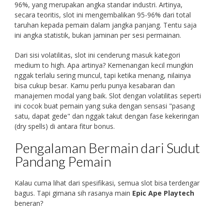
96%, yang merupakan angka standar industri. Artinya,
secara teoritis, slot ini mengembalikan 95-96% dari total
taruhan kepada pemain dalam jangka panjang. Tentu saja
ini angka statistik, bukan jaminan per sesi permainan.
Dari sisi volatilitas, slot ini cenderung masuk kategori
medium to high. Apa artinya? Kemenangan kecil mungkin
nggak terlalu sering muncul, tapi ketika menang, nilainya
bisa cukup besar. Kamu perlu punya kesabaran dan
manajemen modal yang baik. Slot dengan volatilitas seperti
ini cocok buat pemain yang suka dengan sensasi "pasang
satu, dapat gede" dan nggak takut dengan fase kekeringan
(dry spells) di antara fitur bonus.
Pengalaman Bermain dari Sudut
Pandang Pemain
Kalau cuma lihat dari spesifikasi, semua slot bisa terdengar
bagus. Tapi gimana sih rasanya main
Epic Ape Playtech
beneran?