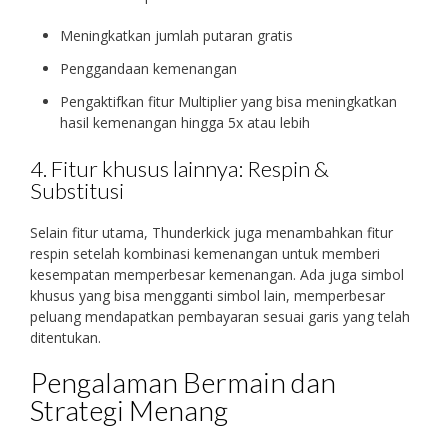
Meningkatkan jumlah putaran gratis
Penggandaan kemenangan
Pengaktifkan fitur Multiplier yang bisa meningkatkan
hasil kemenangan hingga 5x atau lebih
4. Fitur khusus lainnya: Respin &
Substitusi
Selain fitur utama, Thunderkick juga menambahkan fitur
respin setelah kombinasi kemenangan untuk memberi
kesempatan memperbesar kemenangan. Ada juga simbol
khusus yang bisa mengganti simbol lain, memperbesar
peluang mendapatkan pembayaran sesuai garis yang telah
ditentukan.
Pengalaman Bermain dan
Strategi Menang