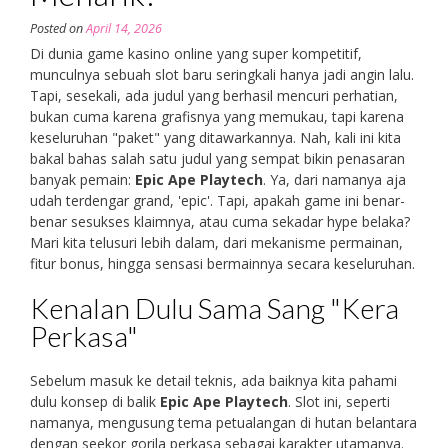
Posted on
April 14, 2026
Di dunia game kasino online yang super kompetitif,
munculnya sebuah slot baru seringkali hanya jadi angin lalu.
Tapi, sesekali, ada judul yang berhasil mencuri perhatian,
bukan cuma karena grafisnya yang memukau, tapi karena
keseluruhan "paket" yang ditawarkannya. Nah, kali ini kita
bakal bahas salah satu judul yang sempat bikin penasaran
banyak pemain:
Epic Ape Playtech
. Ya, dari namanya aja
udah terdengar grand, 'epic'. Tapi, apakah game ini benar-
benar sesukses klaimnya, atau cuma sekadar hype belaka?
Mari kita telusuri lebih dalam, dari mekanisme permainan,
fitur bonus, hingga sensasi bermainnya secara keseluruhan.
Kenalan Dulu Sama Sang "Kera
Perkasa"
Sebelum masuk ke detail teknis, ada baiknya kita pahami
dulu konsep di balik
Epic Ape Playtech
. Slot ini, seperti
namanya, mengusung tema petualangan di hutan belantara
dengan seekor gorila perkasa sebagai karakter utamanya.