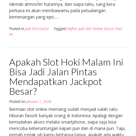
nikmati atmosfer hutannya, dan siapa tahu, sang kera
perkasa ini akan membawamu pada petualangan
kemenangan yang epic.…
Posted in
Judi Slot Gacor
Tagged
Daftar Judi Slot Online Gacor Hari
Ini
Apakah Slot Hoki Malam Ini
Bisa Jadi Jalan Pintas
Mendapatkan Jackpot
Besar?
Posted on
Januari 1, 2026
Bermain slot online memang sudah menjadi salah satu
hiburan favorit banyak orang di Indonesia. Apalagi dengan
kemudahan akses melalui smartphone, siapa saja bisa
mencoba keberuntungan kapan pun dan di mana pun. Tapi,
pernah nggak sih kamu bertanya-tanya, apakah ada waktu