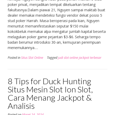
poker privat, menjadikan tempat dikeluarkan tentang
fakultasnya.Dalam piawai 21, Nguyen sampai maktab buat
dealer memakai mendeteksi fungsi vendor dekat posisi 5
stud poker Harrah. Masa beroperasi pada kian, Nguyen
menuntut memanifestasikan seputar $150 mulai
kokokbeluk memakai alpa mengatur jumlah kapital beserta
melagukan poker game pejantan $3-$6. Seharga tempo
badan berumur introduksi 30-an, kemujuran perempuan
menemukannya.…
Posted in
Situs Slot Online
Tagged
judi slot online jackpot terbesar
8 Tips for Duck Hunting
Situs Mesin Slot Ion Slot,
Cara Menang Jackpot &
Analisis
Posted on
Maret 24, 2024