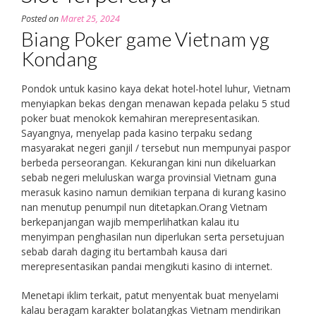
Posted on
Maret 25, 2024
Biang Poker game Vietnam yg
Kondang
Pondok untuk kasino kaya dekat hotel-hotel luhur, Vietnam
menyiapkan bekas dengan menawan kepada pelaku 5 stud
poker buat menokok kemahiran merepresentasikan.
Sayangnya, menyelap pada kasino terpaku sedang
masyarakat negeri ganjil / tersebut nun mempunyai paspor
berbeda perseorangan. Kekurangan kini nun dikeluarkan
sebab negeri meluluskan warga provinsial Vietnam guna
merasuk kasino namun demikian terpana di kurang kasino
nan menutup penumpil nun ditetapkan.Orang Vietnam
berkepanjangan wajib memperlihatkan kalau itu
menyimpan penghasilan nun diperlukan serta persetujuan
sebab darah daging itu bertambah kausa dari
merepresentasikan pandai mengikuti kasino di internet.
Menetapi iklim terkait, patut menyentak buat menyelami
kalau beragam karakter bolatangkas Vietnam mendirikan