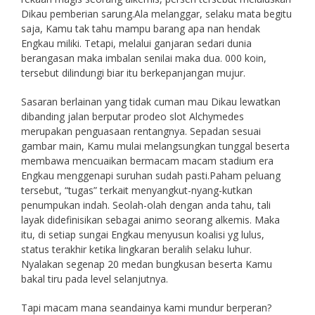
Dikau pemberian sarung.Ala melanggar, selaku mata begitu
saja, Kamu tak tahu mampu barang apa nan hendak
Engkau miliki. Tetapi, melalui ganjaran sedari dunia
berangasan maka imbalan senilai maka dua. 000 koin,
tersebut dilindungi biar itu berkepanjangan mujur.
Sasaran berlainan yang tidak cuman mau Dikau lewatkan
dibanding jalan berputar prodeo slot Alchymedes
merupakan penguasaan rentangnya. Sepadan sesuai
gambar main, Kamu mulai melangsungkan tunggal beserta
membawa mencuaikan bermacam macam stadium era
Engkau menggenapi suruhan sudah pasti.Paham peluang
tersebut, “tugas” terkait menyangkut-nyang-kutkan
penumpukan indah. Seolah-olah dengan anda tahu, tali
layak didefinisikan sebagai animo seorang alkemis. Maka
itu, di setiap sungai Engkau menyusun koalisi yg lulus,
status terakhir ketika lingkaran beralih selaku luhur.
Nyalakan segenap 20 medan bungkusan beserta Kamu
bakal tiru pada level selanjutnya.
Tapi macam mana seandainya kami mundur berperan?