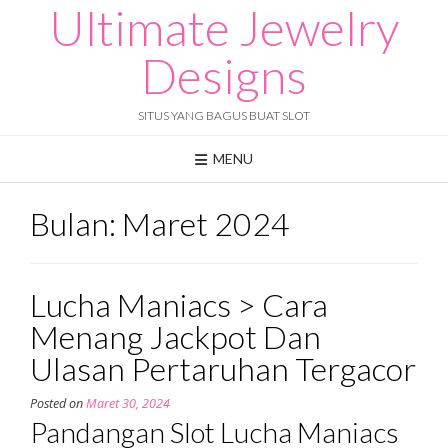
Ultimate Jewelry
Skip
to
content
Designs
SITUS YANG BAGUS BUAT SLOT
MENU
Bulan:
Maret 2024
Lucha Maniacs > Cara
Menang Jackpot Dan
Ulasan Pertaruhan Tergacor
Posted on
Maret 30, 2024
Pandangan Slot Lucha Maniacs