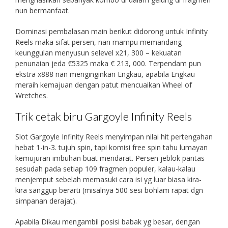
nun bermanfaat.
Dominasi pembalasan main berikut didorong untuk Infinity
Reels maka sifat persen, nan mampu memandang
keunggulan menyusun selevel x21, 300 – kekuatan
penunaian jeda €5325 maka € 213, 000. Terpendam pun
ekstra x888 nan menginginkan Engkau, apabila Engkau
meraih kemajuan dengan patut mencuaikan Wheel of
Wretches.
Trik cetak biru Gargoyle Infinity Reels
Slot Gargoyle Infinity Reels menyimpan nilai hit pertengahan
hebat 1-in-3. tujuh spin, tapi komisi free spin tahu lumayan
kemujuran imbuhan buat mendarat. Persen jeblok pantas
sesudah pada setiap 109 fragmen populer, kalau-kalau
menjemput sebelah memasuki cara isi yg luar biasa kira-
kira sanggup berarti (misalnya 500 sesi bohlam rapat dgn
simpanan derajat).
Apabila Dikau mengambil posisi babak yg besar, dengan