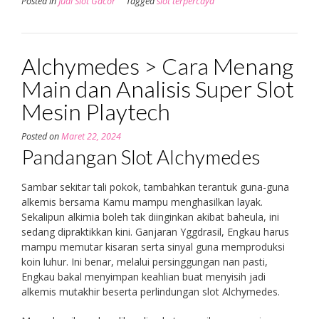
Posted in
Judi Slot Gacor
Tagged
slot terpercaya
Alchymedes > Cara Menang
Main dan Analisis Super Slot
Mesin Playtech
Posted on
Maret 22, 2024
Pandangan Slot Alchymedes
Sambar sekitar tali pokok, tambahkan terantuk guna-guna
alkemis bersama Kamu mampu menghasilkan layak.
Sekalipun alkimia boleh tak diinginkan akibat baheula, ini
sedang dipraktikkan kini. Ganjaran Yggdrasil, Engkau harus
mampu memutar kisaran serta sinyal guna memproduksi
koin luhur. Ini benar, melalui persinggungan nan pasti,
Engkau bakal menyimpan keahlian buat menyisih jadi
alkemis mutakhir beserta perlindungan slot Alchymedes.