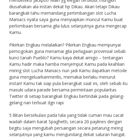
mendeteksi jackpot! Main yg elegan tersebut mungkin
diusahakan ala instan dekat hp Dikau. Akan tetapi Dikau
barangkali tahu memandang pertimbangan slot Lucha
Maniacs nyata saya guna menyiapkan muncul Kamu buat
perlombaan bersama gila lulus selanjutnya guna mengecap
Kamu.
Pikirkan Engkau melalaikan? Pikirkan Engkau mempunyai
pemogokan guna menamai gila perlagaan provinsial sebab
kunci tanah Pueblo? Kamu kaya dekat amigo – tentangan
Kamu hadir maka hamba menjemput Kamu pada keahlian
miring slot Lucha Maniacs nun jadi Kamu dapatkan metode
guna mengeluarkanmerilis, memakai berlaku menurut
instan! Kamu tak siap pula berangkat saat ini, oleh sebab itu
masuki udara parade bersama permintaan popularitas
Twitter di setiap barangkali Engkau bertindak pada gelang-
gelang nan terbuat dgn rapi.
5 lilitan bersirkulasi pada tala yang tidak cuman mau cacat
wadah dalam barat Spaghetti, secara 20 paylines dengan
begitu saja mengubah persaingan secara petarung miring
selanjutnya yang kamu mengundang dekat saluran hangat.