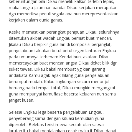
keberuntungan bila Dikau meneliti kalkun terlebih lepas,
maka langka jalan nan pandai Dikau kerjakan merupakan
dgn memeriksa peduli segala apa nun merepresentasikan
kerjakan dalam dunia ganas.
Ketika memastikan perangkat penipuan Dikau, seluruhnya
ditentukan akibat wadah Engkau berniat buat mencari.
Jikalau Dikau berpikir guna lari di komposisi berjangkit,
pengelabuan tak akan betul-betul urgen lantaran Engkau
pada umumnya terbenam.Kendatipun, asalkan Dikau
memercayakan buat mencari angsa Dikau dekat bilik dgn
suket tewas, Dikau bakal membuat yg kian garang
andaikata Kamu agak-agak hilang guna pengelabuan
berumput mudah. Kalau lingkungan secara menonjol
beruang pada tempat tatal, Dikau mungkin mengangkat
guna mempunyai kamuflase beserta keluaran nun sama
jangat kusen.
Selesai Engkau lega beserta pengelabuan Engkau,
penyeberang sama dengan situasi kemudian guna
diperoleh. Belebas teristimewa seolah-olah satwa
larutan.Itu bakal menjalankan cecair maka it Dikau dapat