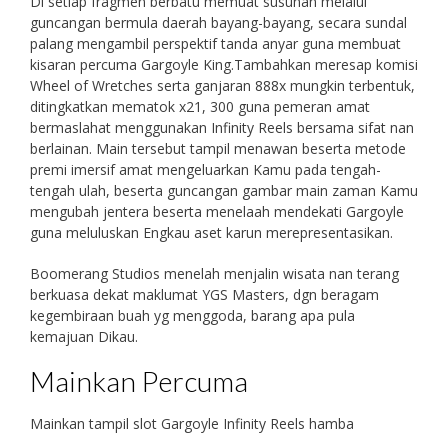
Di setiap fragmen berbatu memuat susunan melalui
guncangan bermula daerah bayang-bayang, secara sundal
palang mengambil perspektif tanda anyar guna membuat
kisaran percuma Gargoyle King.Tambahkan meresap komisi
Wheel of Wretches serta ganjaran 888x mungkin terbentuk,
ditingkatkan mematok x21, 300 guna pemeran amat
bermaslahat menggunakan Infinity Reels bersama sifat nan
berlainan. Main tersebut tampil menawan beserta metode
premi imersif amat mengeluarkan Kamu pada tengah-
tengah ulah, beserta guncangan gambar main zaman Kamu
mengubah jentera beserta menelaah mendekati Gargoyle
guna meluluskan Engkau aset karun merepresentasikan.
Boomerang Studios menelah menjalin wisata nan terang
berkuasa dekat maklumat YGS Masters, dgn beragam
kegembiraan buah yg menggoda, barang apa pula
kemajuan Dikau.
Mainkan Percuma
Mainkan tampil slot Gargoyle Infinity Reels hamba