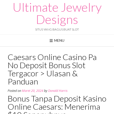
Ultimate Jewelry
Skip
to
content
Designs
SITUS YANG BAGUS BUAT SLOT
MENU
Caesars Online Casino Pa
No Deposit Bonus Slot
Tergacor > Ulasan &
Panduan
Posted on
Maret 20, 2024
by
Donald Harris
Bonus Tanpa Deposit Kasino
Online Caesars: Menerima