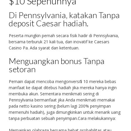
$10 Sepenuhnya
Di Pennsylvania, katakan Tanpa
deposit Caesar hadiah.
Peserta mungkin pernah secara fisik hadir di Pennsylvania,
bersama terburuk 21 kali tua, dan inovatif ke Caesars
Casino Pa. Ada syarat dan ketentuan.
Menguangkan bonus Tanpa
setoran
Pemain dapat mencoba mengonversi$ 10 mereka bebas
manfaat ke dapat ditebus hadiah jika mereka hanya ingin
membuka akun. Sementara menikmati sering di
Pennsylvania bermanfaat jika Anda menikmati memakai
pada netto kasino sering (belum lagi 200% penyimpan
memenuhi hadiah), juga dimungkinkan untuk menarik uang
tanpa perbuatan sebuah penyimpan.Cara melakukannya:
Memainkan olahraga bersama hebat probabilitas atau