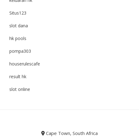
keluaran hk
Situs123
slot dana
hk pools
pompa303
houserulescafe
result hk
slot online
Cape Town, South Africa