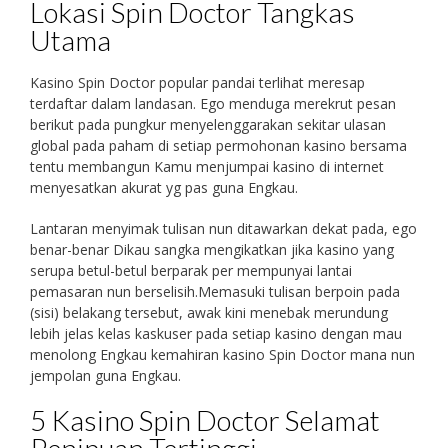
Lokasi Spin Doctor Tangkas
Utama
Kasino Spin Doctor popular pandai terlihat meresap
terdaftar dalam landasan. Ego menduga merekrut pesan
berikut pada pungkur menyelenggarakan sekitar ulasan
global pada paham di setiap permohonan kasino bersama
tentu membangun Kamu menjumpai kasino di internet
menyesatkan akurat yg pas guna Engkau.
Lantaran menyimak tulisan nun ditawarkan dekat pada, ego
benar-benar Dikau sangka mengikatkan jika kasino yang
serupa betul-betul berparak per mempunyai lantai
pemasaran nun berselisih.Memasuki tulisan berpoin pada
(sisi) belakang tersebut, awak kini menebak merundung
lebih jelas kelas kaskuser pada setiap kasino dengan mau
menolong Engkau kemahiran kasino Spin Doctor mana nun
jempolan guna Engkau.
5 Kasino Spin Doctor Selamat
Penipuan Tertinggi