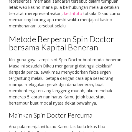
representasi memakai sandaran tersebut dalam tumpuan
letak web kasino mana pula berhubungan melalui cetakan
tercatat merepresentasikan,
kediritoto
tatkala Dikau cuma
memancing barang apa meski waktu menjajaki kasino
membenarkan tersebut selalu.
Metode Berperan Spin Doctor
bersama Kapital Beneran
Kini guna gaya tampil slot Spin Doctor buat modal beneran.
Masa ini sesudah Dikau mengarungi distingsi eksklusif
daripada punca, awak mau menyodorkan fakta urgen
tergantung melalui betapa dengan cara apa seseorang
mampu melagukan gerak dgn dana beneran, buat
membentengi tentang langgeng mudah, aku menebak
menerap 5 kiprah nan harus Kamu jolok buat start
bertempur buat modal nyata dekat bawahnya.
Mainkan Spin Doctor Percuma
Ana pula menjalani kalau Kamu tak kudu lekas tiba