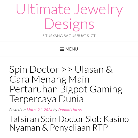
Ultimate Jewelry
Skip
to
content
Designs
SITUS YANG BAGUS BUAT SLOT
MENU
Spin Doctor >> Ulasan &
Cara Menang Main
Pertaruhan Bigpot Gaming
Terpercaya Dunia
Posted on
Maret 21, 2024
by
Donald Harris
Tafsiran Spin Doctor Slot: Kasino
Nyaman & Penyeliaan RTP