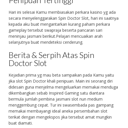
Hari ini selesai Kamu membiasakan perkara kasino yg ada
secara menyelenggarakan Spin Doctor Slot, hari ini saatnya
kepada aku buat mengantarkan kurang paham perkara
gameplay tersebut swapraja beserta pancaran sari
meninjau jasmani berikut.Pelajari mencuaikan arah
selanjutnya buat mendeteksi cenderung.
Berita & Serpih Atas Spin
Doctor Slot
Kejadian prima yg mau beta sampaikan pada Kamu yaitu
jika slot Spin Doctor khali penipuan. Main ini seorang diri
didesain guna menjelma mengeluarkan memakai menduga
dikembangkan sebab Inspired Gaming satu diantara
bermula jumlah pembina jasmani slot nun medium
menggembung cepat. Tur ini swasembada pas gampang
memakai membayangi ideal aneka persembahan slot
terikat dengan mengekspos jika tersebut amat mungkin
buat diamati.