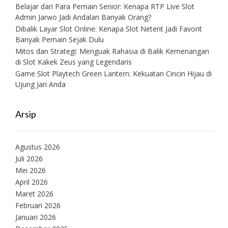
Belajar dari Para Pemain Senior: Kenapa RTP Live Slot
Admin Jarwo Jadi Andalan Banyak Orang?
Dibalik Layar Slot Online: Kenapa Slot Netent Jadi Favorit
Banyak Pemain Sejak Dulu
Mitos dan Strategi: Menguak Rahasia di Balik Kemenangan
di Slot Kakek Zeus yang Legendaris
Game Slot Playtech Green Lantern: Kekuatan Cincin Hijau di
Ujung Jari Anda
Arsip
Agustus 2026
Juli 2026
Mei 2026
April 2026
Maret 2026
Februari 2026
Januari 2026