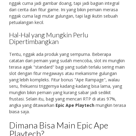
nggak cuma jadi gambar doang, tapi jadi bagian integral
dari cerita dan fitur game. Ini yang bikin pemain merasa
nggak cuma lagi mutar gulungan, tapi lagi ikutin sebuah
petualangan kecil.
Hal-Hal yang Mungkin Perlu
Dipertimbangkan
Tentu, nggak ada produk yang sempurna. Beberapa
catatan dari pemain yang sudah mencoba, slot ini mungkin
terasa agak "standard" bagi yang sudah terlalu sering main
slot dengan fitur megaways atau mekanisme gulungan
yang lebih kompleks. Fitur bonus "Ape Rampage", walau
seru, frekuensi triggernya kadang-kadang bisa lama, yang
mungkin bikin pemain yang kurang sabar jadi sedikit
frustasi. Selain itu, bagi yang mencari RTP di atas 97%,
angka yang ditawarkan
Epic Ape Playtech
mungkin terasa
biasa saja.
Dimana Bisa Main Epic Ape
Playtech?