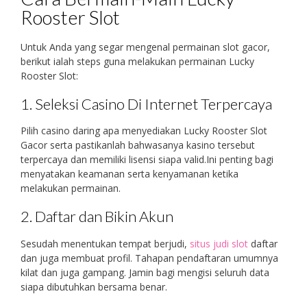
Rooster Slot
Untuk Anda yang segar mengenal permainan slot gacor,
berikut ialah steps guna melakukan permainan Lucky
Rooster Slot:
1. Seleksi Casino Di Internet Terpercaya
Pilih casino daring apa menyediakan Lucky Rooster Slot
Gacor serta pastikanlah bahwasanya kasino tersebut
terpercaya dan memiliki lisensi siapa valid.Ini penting bagi
menyatakan keamanan serta kenyamanan ketika
melakukan permainan.
2. Daftar dan Bikin Akun
Sesudah menentukan tempat berjudi,
situs judi slot
daftar
dan juga membuat profil. Tahapan pendaftaran umumnya
kilat dan juga gampang. Jamin bagi mengisi seluruh data
siapa dibutuhkan bersama benar.