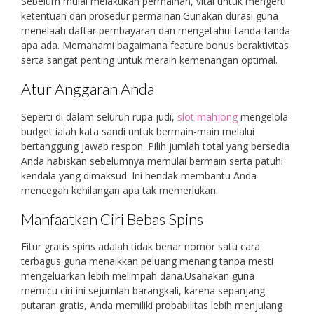
Sebelum mulai melakukan permainan, vital untuk mengerti
ketentuan dan prosedur permainan.Gunakan durasi guna
menelaah daftar pembayaran dan mengetahui tanda-tanda
apa ada. Memahami bagaimana feature bonus beraktivitas
serta sangat penting untuk meraih kemenangan optimal.
Atur Anggaran Anda
Seperti di dalam seluruh rupa judi,
slot mahjong
mengelola
budget ialah kata sandi untuk bermain-main melalui
bertanggung jawab respon. Pilih jumlah total yang bersedia
Anda habiskan sebelumnya memulai bermain serta patuhi
kendala yang dimaksud. Ini hendak membantu Anda
mencegah kehilangan apa tak memerlukan.
Manfaatkan Ciri Bebas Spins
Fitur gratis spins adalah tidak benar nomor satu cara
terbagus guna menaikkan peluang menang tanpa mesti
mengeluarkan lebih melimpah dana.Usahakan guna
memicu ciri ini sejumlah barangkali, karena sepanjang
putaran gratis, Anda memiliki probabilitas lebih menjulang