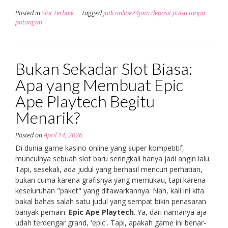
Posted in
Slot Terbaik
Tagged
judi online24jam deposit pulsa tanpa
potongan
Bukan Sekadar Slot Biasa:
Apa yang Membuat Epic
Ape Playtech Begitu
Menarik?
Posted on
April 14, 2026
Di dunia game kasino online yang super kompetitif,
munculnya sebuah slot baru seringkali hanya jadi angin lalu.
Tapi, sesekali, ada judul yang berhasil mencuri perhatian,
bukan cuma karena grafisnya yang memukau, tapi karena
keseluruhan "paket" yang ditawarkannya. Nah, kali ini kita
bakal bahas salah satu judul yang sempat bikin penasaran
banyak pemain:
Epic Ape Playtech
. Ya, dari namanya aja
udah terdengar grand, 'epic'. Tapi, apakah game ini benar-