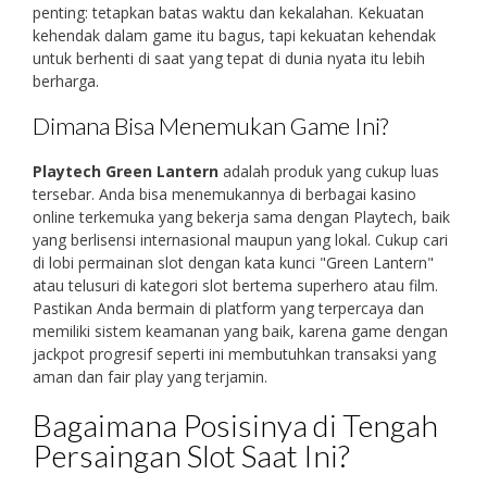
penting: tetapkan batas waktu dan kekalahan. Kekuatan
kehendak dalam game itu bagus, tapi kekuatan kehendak
untuk berhenti di saat yang tepat di dunia nyata itu lebih
berharga.
Dimana Bisa Menemukan Game Ini?
Playtech Green Lantern
adalah produk yang cukup luas
tersebar. Anda bisa menemukannya di berbagai kasino
online terkemuka yang bekerja sama dengan Playtech, baik
yang berlisensi internasional maupun yang lokal. Cukup cari
di lobi permainan slot dengan kata kunci "Green Lantern"
atau telusuri di kategori slot bertema superhero atau film.
Pastikan Anda bermain di platform yang terpercaya dan
memiliki sistem keamanan yang baik, karena game dengan
jackpot progresif seperti ini membutuhkan transaksi yang
aman dan fair play yang terjamin.
Bagaimana Posisinya di Tengah
Persaingan Slot Saat Ini?