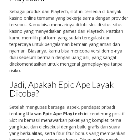
Sebagai produk dari Playtech, slot ini tersedia di banyak
kasino online ternama yang bekerja sama dengan provider
tersebut. Kamu bisa mencarinya di lobi slot di situs-situs
kasino yang menyediakan games dari Playtech. Pastikan
kamu memilih platform yang sudah teregulasi dan
terpercaya untuk pengalaman bermain yang aman dan
nyaman. Biasanya, kamu bisa mencoba versi demo-nya
dulu sebelum bermain dengan uang asli, yang sangat
direkomendasikan untuk mengenal gameplay-nya tanpa
risiko.
Jadi, Apakah Epic Ape Layak
Dicoba?
Setelah mengupas berbagai aspek, pendapat pribadi
tentang
Ulasan Epic Ape Playtech
ini cenderung positif.
Slot ini berhasil menawarkan paket yang komplet: tema
yang kuat dan dieksekusi dengan baik, grafis dan suara
yang berkualitas, serta fitur-fitur bonus yang memberikan
kesempatan untuk menang besar. Dia mungkin nggak