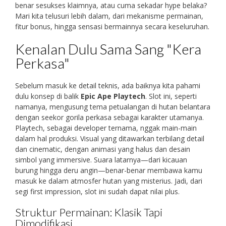
benar sesukses klaimnya, atau cuma sekadar hype belaka?
Mari kita telusuri lebih dalam, dari mekanisme permainan,
fitur bonus, hingga sensasi bermainnya secara keseluruhan.
Kenalan Dulu Sama Sang "Kera
Perkasa"
Sebelum masuk ke detail teknis, ada baiknya kita pahami
dulu konsep di balik
Epic Ape Playtech
. Slot ini, seperti
namanya, mengusung tema petualangan di hutan belantara
dengan seekor gorila perkasa sebagai karakter utamanya.
Playtech, sebagai developer ternama, nggak main-main
dalam hal produksi. Visual yang ditawarkan terbilang detail
dan cinematic, dengan animasi yang halus dan desain
simbol yang immersive. Suara latarnya—dari kicauan
burung hingga deru angin—benar-benar membawa kamu
masuk ke dalam atmosfer hutan yang misterius. Jadi, dari
segi first impression, slot ini sudah dapat nilai plus.
Struktur Permainan: Klasik Tapi
Dimodifikasi