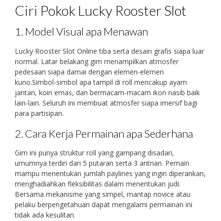
Ciri Pokok Lucky Rooster Slot
1. Model Visual apa Menawan
Lucky Rooster Slot Online tiba serta desain grafis siapa luar
normal. Latar belakang gim menampilkan atmosfer
pedesaan siapa damai dengan elemen-elemen
kuno.Simbol-simbol apa tampil di roll mencakup ayam
jantan, koin emas, dan bermacam-macam ikon nasib baik
lain-lain. Seluruh ini membuat atmosfer siapa imersif bagi
para partisipan.
2. Cara Kerja Permainan apa Sederhana
Gim ini punya struktur roll yang gampang disadari,
umumnya terdiri dari 5 putaran serta 3 antrian. Pemain
mampu menentukan jumlah paylines yang ingin diperankan,
menghadiahkan fleksibilitas dalam menentukan judi.
Bersama mekanisme yang simpel, mantap novice atau
pelaku berpengetahuan dapat mengalami permainan ini
tidak ada kesulitan.