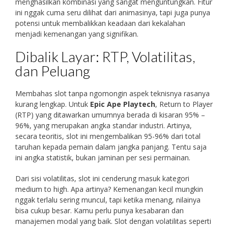
menghasilkan kombinasi yang sangat menguntungkan. Fitur
ini nggak cuma seru dilihat dari animasinya, tapi juga punya
potensi untuk membalikkan keadaan dari kekalahan
menjadi kemenangan yang signifikan.
Dibalik Layar: RTP, Volatilitas,
dan Peluang
Membahas slot tanpa ngomongin aspek teknisnya rasanya
kurang lengkap. Untuk
Epic Ape Playtech
, Return to Player
(RTP) yang ditawarkan umumnya berada di kisaran 95% –
96%, yang merupakan angka standar industri. Artinya,
secara teoritis, slot ini mengembalikan 95-96% dari total
taruhan kepada pemain dalam jangka panjang. Tentu saja
ini angka statistik, bukan jaminan per sesi permainan.
Dari sisi volatilitas, slot ini cenderung masuk kategori
medium to high. Apa artinya? Kemenangan kecil mungkin
nggak terlalu sering muncul, tapi ketika menang, nilainya
bisa cukup besar. Kamu perlu punya kesabaran dan
manajemen modal yang baik. Slot dengan volatilitas seperti