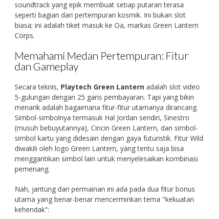
soundtrack yang epik membuat setiap putaran terasa
seperti bagian dari pertempuran kosmik. Ini bukan slot
biasa; ini adalah tiket masuk ke Oa, markas Green Lantern
Corps.
Memahami Medan Pertempuran: Fitur
dan Gameplay
Secara teknis,
Playtech Green Lantern
adalah slot video
5-gulungan dengan 25 garis pembayaran. Tapi yang bikin
menarik adalah bagaimana fitur-fitur utamanya dirancang.
Simbol-simbolnya termasuk Hal Jordan sendiri, Sinestro
(musuh bebuyutannya), Cincin Green Lantern, dan simbol-
simbol kartu yang didesain dengan gaya futuristik. Fitur Wild
diwakili oleh logo Green Lantern, yang tentu saja bisa
menggantikan simbol lain untuk menyelesaikan kombinasi
pemenang.
Nah, jantung dari permainan ini ada pada dua fitur bonus
utama yang benar-benar mencerminkan tema "kekuatan
kehendak":