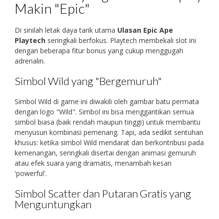
Makin "Epic"
Di sinilah letak daya tarik utama
Ulasan Epic Ape
Playtech
seringkali berfokus. Playtech membekali slot ini
dengan beberapa fitur bonus yang cukup menggugah
adrenalin.
Simbol Wild yang "Bergemuruh"
Simbol Wild di game ini diwakili oleh gambar batu permata
dengan logo "Wild". Simbol ini bisa menggantikan semua
simbol biasa (baik rendah maupun tinggi) untuk membantu
menyusun kombinasi pemenang. Tapi, ada sedikit sentuhan
khusus: ketika simbol Wild mendarat dan berkontribusi pada
kemenangan, seringkali disertai dengan animasi gemuruh
atau efek suara yang dramatis, menambah kesan
'powerful'.
Simbol Scatter dan Putaran Gratis yang
Menguntungkan