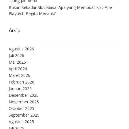
Ujung Jari Anda
Bukan Sekadar Slot Biasa: Apa yang Membuat Epic Ape
Playtech Begitu Menarik?
Arsip
Agustus 2026
Juli 2026
Mei 2026
April 2026
Maret 2026
Februari 2026
Januari 2026
Desember 2025
November 2025
Oktober 2025
September 2025
Agustus 2025
Juli 2025