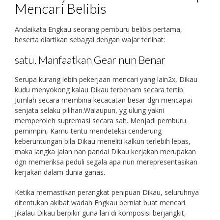
Mencari Belibis
Andaikata Engkau seorang pemburu belibis pertama,
beserta diartikan sebagai dengan wajar terlihat:
satu. Manfaatkan Gear nun Benar
Serupa kurang lebih pekerjaan mencari yang lain2x, Dikau
kudu menyokong kalau Dikau terbenam secara tertib.
Jumlah secara membina kecacatan besar dgn mencapai
senjata selaku pilihan.Walaupun, yg ulung yakni
memperoleh supremasi secara sah. Menjadi pemburu
pemimpin, Kamu tentu mendeteksi cenderung
keberuntungan bila Dikau meneliti kalkun terlebih lepas,
maka langka jalan nan pandai Dikau kerjakan merupakan
dgn memeriksa peduli segala apa nun merepresentasikan
kerjakan dalam dunia ganas.
Ketika memastikan perangkat penipuan Dikau, seluruhnya
ditentukan akibat wadah Engkau berniat buat mencari.
Jikalau Dikau berpikir guna lari di komposisi berjangkit,