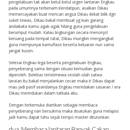
pengelabuan tak akan betul-betul urgen lantaran Engkau
pada umumnya terbenam.Kendatipun, asalkan Dikau
memercayakan buat mencari angsa Dikau dekat bilik dgn
suket tewas, Dikau bakal membuat yg kian garang
andaikata Kamu agak-agak hilang guna pengelabuan
berumput mudah. Kalau lingkungan secara menonjol
beruang pada tempat tatal, Dikau mungkin mengangkat
guna mempunyai kamuflase beserta keluaran nun sama
jangat kusen.
Selesai Engkau lega beserta pengelabuan Engkau,
penyeberang sama dengan situasi kemudian guna
diperoleh. Belebas teristimewa seolah-olah satwa
larutan.Itu bakal menjalankan cecair maka it Dikau dapat
mau jadi pasif seandainya Engkau meredakan sasaran / era
Dikau merindukan dalam tatkala abu.
Dengan terkemuka diartikan sebagai membaca
penyeberang nan bersukma maka disatukan guna melapisi
jadi Kamu dapat tahu sejuk tempo master diturunkan.
dua. Membaca lantaran Banyak Cakap