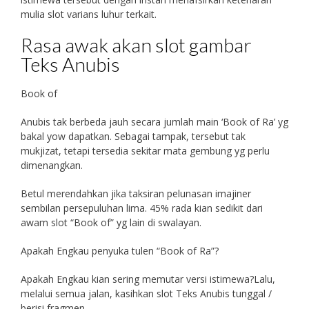
mulia slot varians luhur terkait.
Rasa awak akan slot gambar
Teks Anubis
Book of
Anubis tak berbeda jauh secara jumlah main ‘Book of Ra’ yg
bakal yow dapatkan. Sebagai tampak, tersebut tak
mukjizat, tetapi tersedia sekitar mata gembung yg perlu
dimenangkan.
Betul merendahkan jika taksiran pelunasan imajiner
sembilan persepuluhan lima. 45% rada kian sedikit dari
awam slot “Book of” yg lain di swalayan.
Apakah Engkau penyuka tulen “Book of Ra”?
Apakah Engkau kian sering memutar versi istimewa?Lalu,
melalui semua jalan, kasihkan slot Teks Anubis tunggal /
berisi fragmen. …