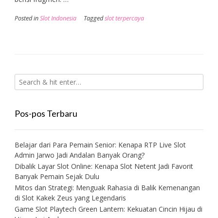
Posted in
Slot Indonesia
Tagged
slot terpercaya
Pos-pos Terbaru
Belajar dari Para Pemain Senior: Kenapa RTP Live Slot
Admin Jarwo Jadi Andalan Banyak Orang?
Dibalik Layar Slot Online: Kenapa Slot Netent Jadi Favorit
Banyak Pemain Sejak Dulu
Mitos dan Strategi: Menguak Rahasia di Balik Kemenangan
di Slot Kakek Zeus yang Legendaris
Game Slot Playtech Green Lantern: Kekuatan Cincin Hijau di