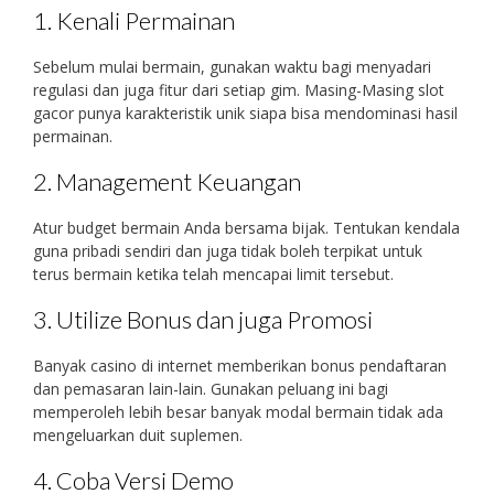
1. Kenali Permainan
Sebelum mulai bermain, gunakan waktu bagi menyadari
regulasi dan juga fitur dari setiap gim. Masing-Masing slot
gacor punya karakteristik unik siapa bisa mendominasi hasil
permainan.
2. Management Keuangan
Atur budget bermain Anda bersama bijak. Tentukan kendala
guna pribadi sendiri dan juga tidak boleh terpikat untuk
terus bermain ketika telah mencapai limit tersebut.
3. Utilize Bonus dan juga Promosi
Banyak casino di internet memberikan bonus pendaftaran
dan pemasaran lain-lain. Gunakan peluang ini bagi
memperoleh lebih besar banyak modal bermain tidak ada
mengeluarkan duit suplemen.
4. Coba Versi Demo