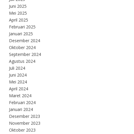
Juni 2025
Mei 2025
April 2025
Februari 2025
Januari 2025
Desember 2024
Oktober 2024
September 2024
Agustus 2024
Juli 2024
Juni 2024
Mei 2024
April 2024
Maret 2024
Februari 2024
Januari 2024
Desember 2023
November 2023
Oktober 2023