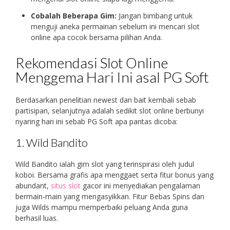
Cobalah Beberapa Gim:
Jangan bimbang untuk
menguji aneka permainan sebelum ini mencari slot
online apa cocok bersama pilihan Anda.
Rekomendasi Slot Online
Menggema Hari Ini asal PG Soft
Berdasarkan penelitian newest dan bait kembali sebab
partisipan, selanjutnya adalah sedikit slot online berbunyi
nyaring hari ini sebab PG Soft apa pantas dicoba:
1. Wild Bandito
Wild Bandito ialah gim slot yang terinspirasi oleh judul
koboi. Bersama grafis apa menggaet serta fitur bonus yang
abundant,
situs slot
gacor ini menyediakan pengalaman
bermain-main yang mengasyikkan. Fitur Bebas Spins dan
juga Wilds mampu memperbaiki peluang Anda guna
berhasil luas.