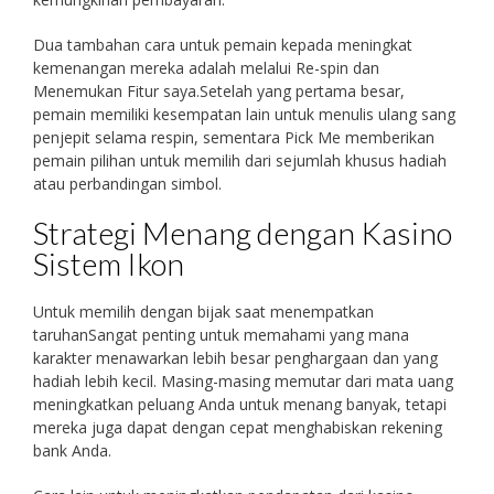
Dua tambahan cara untuk pemain kepada meningkat
kemenangan mereka adalah melalui Re-spin dan
Menemukan Fitur saya.Setelah yang pertama besar,
pemain memiliki kesempatan lain untuk menulis ulang sang
penjepit selama respin, sementara Pick Me memberikan
pemain pilihan untuk memilih dari sejumlah khusus hadiah
atau perbandingan simbol.
Strategi Menang dengan Kasino
Sistem Ikon
Untuk memilih dengan bijak saat menempatkan
taruhanSangat penting untuk memahami yang mana
karakter menawarkan lebih besar penghargaan dan yang
hadiah lebih kecil. Masing-masing memutar dari mata uang
meningkatkan peluang Anda untuk menang banyak, tetapi
mereka juga dapat dengan cepat menghabiskan rekening
bank Anda.