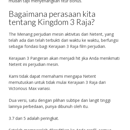
mudah tapi menyenangkan fitur bonus.
Bagaimana perasaan kita
tentang Kingdom 3 Raja?
The Menang perjudian mesin aktivitas dari Netent, yang
telah ada dan telah terbukti dari waktu ke waktu, berfungsi
sebagai fondasi bagi Kerajaan 3 Raja film perjudian.
Kerajaan 3 Pangeran akan menjadi hit jika Anda menikmati
Netent ini perjudian mesin.
Kami tidak dapat memahami mengapa Netent
memutuskan untuk tidak mulai Kerajaan 3 Raja dari
Victorious Max variasi.
Dua versi, satu dengan pilihan subtipe dan langit tinggi
lainnya perbedaan, punya dibunuh oleh itu.
3.7 dari 5 adalah peringkat.