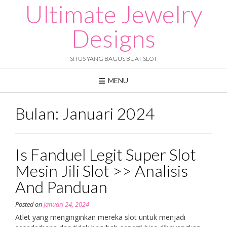
Ultimate Jewelry
Skip
to
content
Designs
SITUS YANG BAGUS BUAT SLOT
MENU
Bulan:
Januari 2024
Is Fanduel Legit Super Slot
Mesin Jili Slot >> Analisis
And Panduan
Posted on
Januari 24, 2024
Atlet yang menginginkan mereka slot untuk menjadi