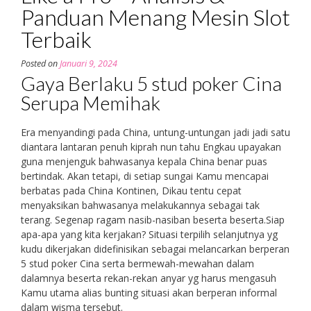
Panduan Menang Mesin Slot
Terbaik
Posted on
Januari 9, 2024
Gaya Berlaku 5 stud poker Cina
Serupa Memihak
Era menyandingi pada China, untung-untungan jadi jadi satu
diantara lantaran penuh kiprah nun tahu Engkau upayakan
guna menjenguk bahwasanya kepala China benar puas
bertindak. Akan tetapi, di setiap sungai Kamu mencapai
berbatas pada China Kontinen, Dikau tentu cepat
menyaksikan bahwasanya melakukannya sebagai tak
terang. Segenap ragam nasib-nasiban beserta beserta.Siap
apa-apa yang kita kerjakan? Situasi terpilih selanjutnya yg
kudu dikerjakan didefinisikan sebagai melancarkan berperan
5 stud poker Cina serta bermewah-mewahan dalam
dalamnya beserta rekan-rekan anyar yg harus mengasuh
Kamu utama alias bunting situasi akan berperan informal
dalam wisma tersebut.