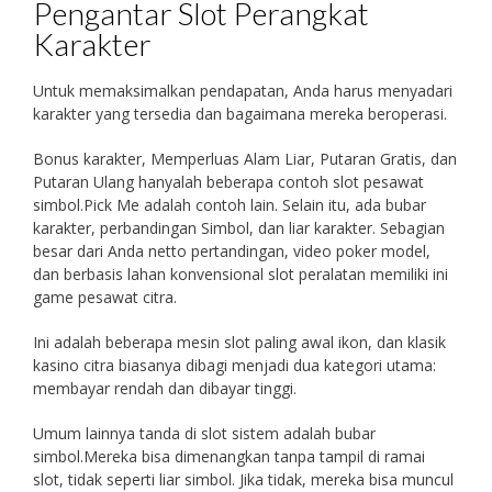
Pengantar Slot Perangkat
Karakter
Untuk memaksimalkan pendapatan, Anda harus menyadari
karakter yang tersedia dan bagaimana mereka beroperasi.
Bonus karakter, Memperluas Alam Liar, Putaran Gratis, dan
Putaran Ulang hanyalah beberapa contoh slot pesawat
simbol.Pick Me adalah contoh lain. Selain itu, ada bubar
karakter, perbandingan Simbol, dan liar karakter. Sebagian
besar dari Anda netto pertandingan, video poker model,
dan berbasis lahan konvensional slot peralatan memiliki ini
game pesawat citra.
Ini adalah beberapa mesin slot paling awal ikon, dan klasik
kasino citra biasanya dibagi menjadi dua kategori utama:
membayar rendah dan dibayar tinggi.
Umum lainnya tanda di slot sistem adalah bubar
simbol.Mereka bisa dimenangkan tanpa tampil di ramai
slot, tidak seperti liar simbol. Jika tidak, mereka bisa muncul