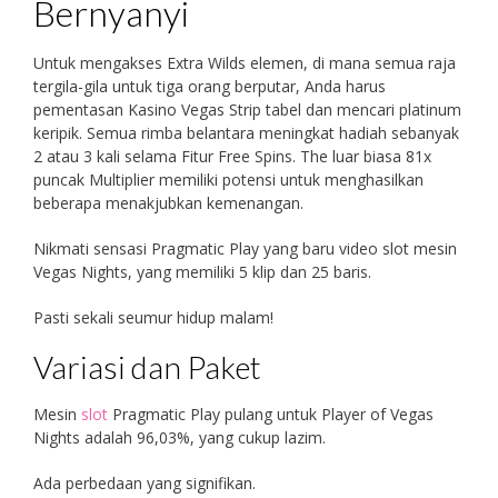
Bernyanyi
Untuk mengakses Extra Wilds elemen, di mana semua raja
tergila-gila untuk tiga orang berputar, Anda harus
pementasan Kasino Vegas Strip tabel dan mencari platinum
keripik. Semua rimba belantara meningkat hadiah sebanyak
2 atau 3 kali selama Fitur Free Spins. The luar biasa 81x
puncak Multiplier memiliki potensi untuk menghasilkan
beberapa menakjubkan kemenangan.
Nikmati sensasi Pragmatic Play yang baru video slot mesin
Vegas Nights, yang memiliki 5 klip dan 25 baris.
Pasti sekali seumur hidup malam!
Variasi dan Paket
Mesin
slot
Pragmatic Play pulang untuk Player of Vegas
Nights adalah 96,03%, yang cukup lazim.
Ada perbedaan yang signifikan.