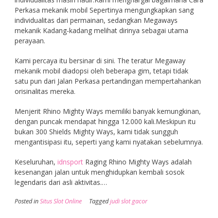
Perkasa mekanik mobil Sepertinya mengungkapkan sang
individualitas dari permainan, sedangkan Megaways
mekanik Kadang-kadang melihat dirinya sebagai utama
perayaan.
Kami percaya itu bersinar di sini. The teratur Megaway
mekanik mobil diadopsi oleh beberapa gim, tetapi tidak
satu pun dari Jalan Perkasa pertandingan mempertahankan
orisinalitas mereka.
Menjerit Rhino Mighty Ways memiliki banyak kemungkinan,
dengan puncak mendapat hingga 12.000 kali.Meskipun itu
bukan 300 Shields Mighty Ways, kami tidak sungguh
mengantisipasi itu, seperti yang kami nyatakan sebelumnya.
Keseluruhan,
idnsport
Raging Rhino Mighty Ways adalah
kesenangan jalan untuk menghidupkan kembali sosok
legendaris dari asli aktivitas.…
Posted in
Situs Slot Online
Tagged
judi slot gacor