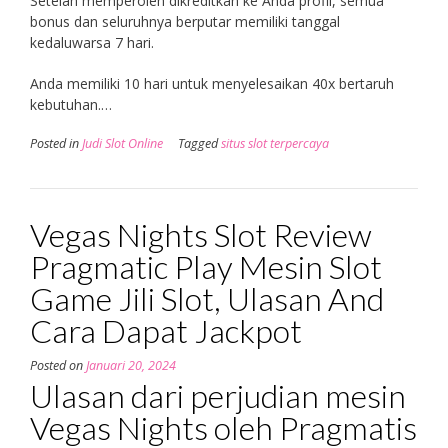
Setelah memperoleh dikreditkan ke Anda profil, semua
bonus dan seluruhnya berputar memiliki tanggal
kedaluwarsa 7 hari.
Anda memiliki 10 hari untuk menyelesaikan 40x bertaruh
kebutuhan.…
Posted in
Judi Slot Online
Tagged
situs slot terpercaya
Vegas Nights Slot Review
Pragmatic Play Mesin Slot
Game Jili Slot, Ulasan And
Cara Dapat Jackpot
Posted on
Januari 20, 2024
Ulasan dari perjudian mesin
Vegas Nights oleh Pragmatis