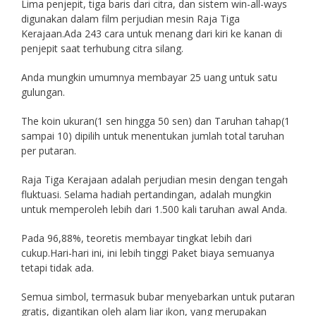
Lima penjepit, tiga baris dari citra, dan sistem win-all-ways
digunakan dalam film perjudian mesin Raja Tiga
Kerajaan.Ada 243 cara untuk menang dari kiri ke kanan di
penjepit saat terhubung citra silang.
Anda mungkin umumnya membayar 25 uang untuk satu
gulungan.
The koin ukuran(1 sen hingga 50 sen) dan Taruhan tahap(1
sampai 10) dipilih untuk menentukan jumlah total taruhan
per putaran.
Raja Tiga Kerajaan adalah perjudian mesin dengan tengah
fluktuasi. Selama hadiah pertandingan, adalah mungkin
untuk memperoleh lebih dari 1.500 kali taruhan awal Anda.
Pada 96,88%, teoretis membayar tingkat lebih dari
cukup.Hari-hari ini, ini lebih tinggi Paket biaya semuanya
tetapi tidak ada.
Semua simbol, termasuk bubar menyebarkan untuk putaran
gratis, digantikan oleh alam liar ikon, yang merupakan