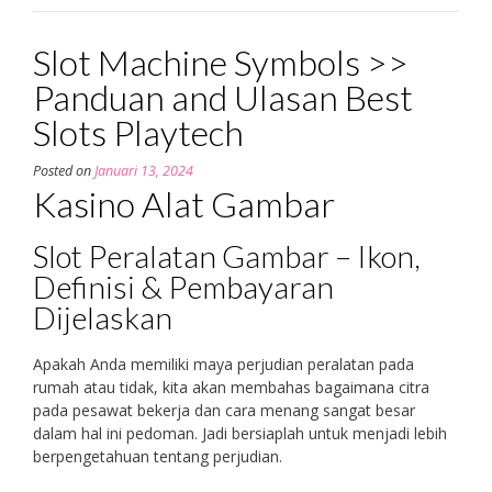
Slot Machine Symbols >>
Panduan and Ulasan Best
Slots Playtech
Posted on
Januari 13, 2024
Kasino Alat Gambar
Slot Peralatan Gambar – Ikon,
Definisi & Pembayaran
Dijelaskan
Apakah Anda memiliki maya perjudian peralatan pada
rumah atau tidak, kita akan membahas bagaimana citra
pada pesawat bekerja dan cara menang sangat besar
dalam hal ini pedoman. Jadi bersiaplah untuk menjadi lebih
berpengetahuan tentang perjudian.