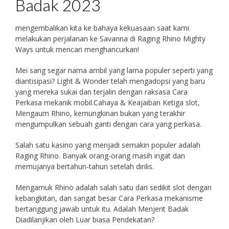
Badak 2023
mengembalikan kita ke bahaya kekuasaan saat kami
melakukan perjalanan ke Savanna di Raging Rhino Mighty
Ways untuk mencari menghancurkan!
Mei sang segar nama ambil yang lama populer seperti yang
diantisipasi? Light & Wonder telah mengadopsi yang baru
yang mereka sukai dan terjalin dengan raksasa Cara
Perkasa mekanik mobil.Cahaya & Keajaiban Ketiga slot,
Mengaum Rhino, kemungkinan bukan yang terakhir
mengumpulkan sebuah ganti dengan cara yang perkasa.
Salah satu kasino yang menjadi semakin populer adalah
Raging Rhino. Banyak orang-orang masih ingat dan
memujanya bertahun-tahun setelah dirilis.
Mengamuk Rhino adalah salah satu dari sedikit slot dengan
kebangkitan, dan sangat besar Cara Perkasa mekanisme
bertanggung jawab untuk itu. Adalah Menjerit Badak
Diadilanjikan oleh Luar biasa Pendekatan?