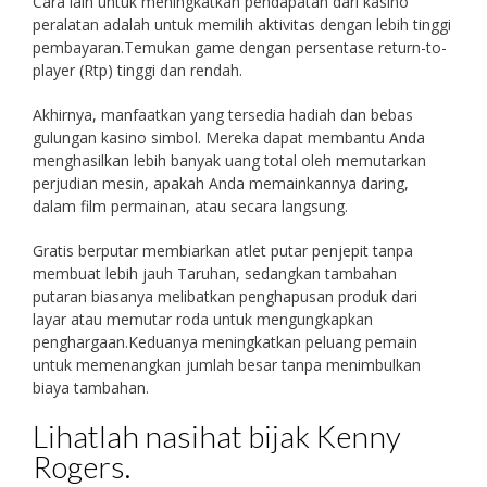
Cara lain untuk meningkatkan pendapatan dari kasino
peralatan adalah untuk memilih aktivitas dengan lebih tinggi
pembayaran.Temukan game dengan persentase return-to-
player (Rtp) tinggi dan rendah.
Akhirnya, manfaatkan yang tersedia hadiah dan bebas
gulungan kasino simbol. Mereka dapat membantu Anda
menghasilkan lebih banyak uang total oleh memutarkan
perjudian mesin, apakah Anda memainkannya daring,
dalam film permainan, atau secara langsung.
Gratis berputar membiarkan atlet putar penjepit tanpa
membuat lebih jauh Taruhan, sedangkan tambahan
putaran biasanya melibatkan penghapusan produk dari
layar atau memutar roda untuk mengungkapkan
penghargaan.Keduanya meningkatkan peluang pemain
untuk memenangkan jumlah besar tanpa menimbulkan
biaya tambahan.
Lihatlah nasihat bijak Kenny
Rogers.