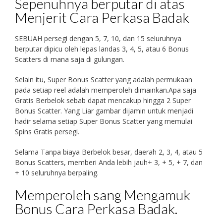
Sepenuhnya berputar di atas
Menjerit Cara Perkasa Badak
SEBUAH persegi dengan 5, 7, 10, dan 15 seluruhnya
berputar dipicu oleh lepas landas 3, 4, 5, atau 6 Bonus
Scatters di mana saja di gulungan.
Selain itu, Super Bonus Scatter yang adalah permukaan
pada setiap reel adalah memperoleh dimainkan.Apa saja
Gratis Berbelok sebab dapat mencakup hingga 2 Super
Bonus Scatter. Yang Liar gambar dijamin untuk menjadi
hadir selama setiap Super Bonus Scatter yang memulai
Spins Gratis persegi.
Selama Tanpa biaya Berbelok besar, daerah 2, 3, 4, atau 5
Bonus Scatters, memberi Anda lebih jauh+ 3, + 5, + 7, dan
+ 10 seluruhnya berpaling.
Memperoleh sang Mengamuk
Bonus Cara Perkasa Badak.