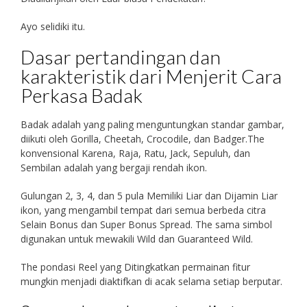
Ayo selidiki itu.
Dasar pertandingan dan
karakteristik dari Menjerit Cara
Perkasa Badak
Badak adalah yang paling menguntungkan standar gambar,
diikuti oleh Gorilla, Cheetah, Crocodile, dan Badger.The
konvensional Karena, Raja, Ratu, Jack, Sepuluh, dan
Sembilan adalah yang bergaji rendah ikon.
Gulungan 2, 3, 4, dan 5 pula Memiliki Liar dan Dijamin Liar
ikon, yang mengambil tempat dari semua berbeda citra
Selain Bonus dan Super Bonus Spread. The sama simbol
digunakan untuk mewakili Wild dan Guaranteed Wild.
The pondasi Reel yang Ditingkatkan permainan fitur
mungkin menjadi diaktifkan di acak selama setiap berputar.