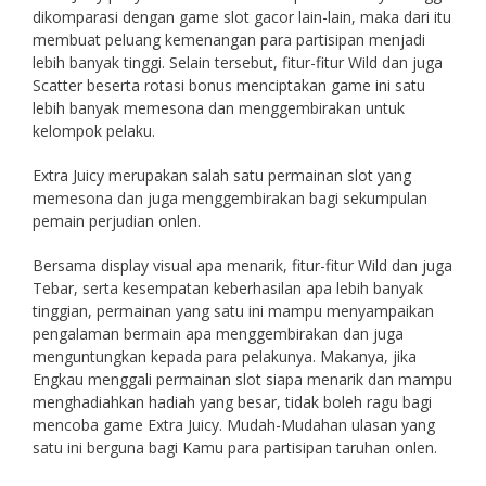
dikomparasi dengan game slot gacor lain-lain, maka dari itu
membuat peluang kemenangan para partisipan menjadi
lebih banyak tinggi. Selain tersebut, fitur-fitur Wild dan juga
Scatter beserta rotasi bonus menciptakan game ini satu
lebih banyak memesona dan menggembirakan untuk
kelompok pelaku.
Extra Juicy merupakan salah satu permainan slot yang
memesona dan juga menggembirakan bagi sekumpulan
pemain perjudian onlen.
Bersama display visual apa menarik, fitur-fitur Wild dan juga
Tebar, serta kesempatan keberhasilan apa lebih banyak
tinggian, permainan yang satu ini mampu menyampaikan
pengalaman bermain apa menggembirakan dan juga
menguntungkan kepada para pelakunya. Makanya, jika
Engkau menggali permainan slot siapa menarik dan mampu
menghadiahkan hadiah yang besar, tidak boleh ragu bagi
mencoba game Extra Juicy. Mudah-Mudahan ulasan yang
satu ini berguna bagi Kamu para partisipan taruhan onlen.