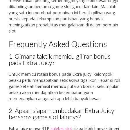
menyediakan peluang kemenangan yang lebih besar tinggi
dibandingkan bersama game slot gacor lain-lain. Masalah
yang satu ini membuat permainan ini beralih pilihan yang
presisi kepada sekumpulan partisipan yang hendak
meningkatkan probabilitas mengalahkan di dalam bermain
slot.
Frequently Asked Questions
1. Gimana taktik memicu giliran bonus
pada Extra Juicy?
Untuk memicu rotasi bonus pada Extra Juicy, kelompok
pelaku perlu mendapatkan setidaknya tiga ikon Tebar di roll
game.Setelah berhasil memicu putaran bonus, sekumpulan
pelaku akan mendapatkan kesempatan guna
memenangkan anugerah apa lebih banyak besar.
2. Apaan siapa membedakan Extra Juicy
bersama game slot lainnya?
Extra Juicy punya RTP
sulebet slot
siapa lebih banyak tinggi