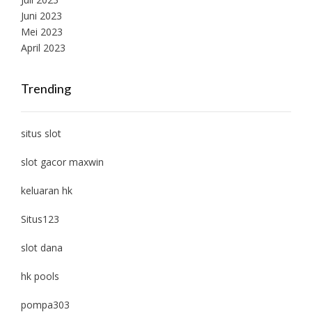
Juni 2023
Mei 2023
April 2023
Trending
situs slot
slot gacor maxwin
keluaran hk
Situs123
slot dana
hk pools
pompa303