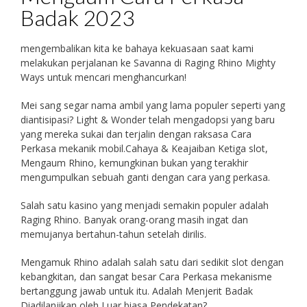
Badak 2023
mengembalikan kita ke bahaya kekuasaan saat kami
melakukan perjalanan ke Savanna di Raging Rhino Mighty
Ways untuk mencari menghancurkan!
Mei sang segar nama ambil yang lama populer seperti yang
diantisipasi? Light & Wonder telah mengadopsi yang baru
yang mereka sukai dan terjalin dengan raksasa Cara
Perkasa mekanik mobil.Cahaya & Keajaiban Ketiga slot,
Mengaum Rhino, kemungkinan bukan yang terakhir
mengumpulkan sebuah ganti dengan cara yang perkasa.
Salah satu kasino yang menjadi semakin populer adalah
Raging Rhino. Banyak orang-orang masih ingat dan
memujanya bertahun-tahun setelah dirilis.
Mengamuk Rhino adalah salah satu dari sedikit slot dengan
kebangkitan, dan sangat besar Cara Perkasa mekanisme
bertanggung jawab untuk itu. Adalah Menjerit Badak
Diadilanjikan oleh Luar biasa Pendekatan?