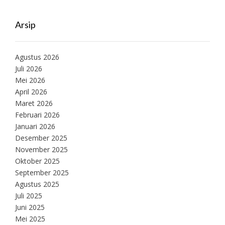
Arsip
Agustus 2026
Juli 2026
Mei 2026
April 2026
Maret 2026
Februari 2026
Januari 2026
Desember 2025
November 2025
Oktober 2025
September 2025
Agustus 2025
Juli 2025
Juni 2025
Mei 2025