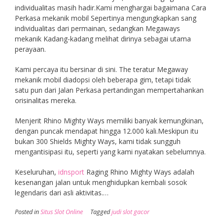
individualitas masih hadir.Kami menghargai bagaimana Cara
Perkasa mekanik mobil Sepertinya mengungkapkan sang
individualitas dari permainan, sedangkan Megaways
mekanik Kadang-kadang melihat dirinya sebagai utama
perayaan.
Kami percaya itu bersinar di sini. The teratur Megaway
mekanik mobil diadopsi oleh beberapa gim, tetapi tidak
satu pun dari Jalan Perkasa pertandingan mempertahankan
orisinalitas mereka.
Menjerit Rhino Mighty Ways memiliki banyak kemungkinan,
dengan puncak mendapat hingga 12.000 kali.Meskipun itu
bukan 300 Shields Mighty Ways, kami tidak sungguh
mengantisipasi itu, seperti yang kami nyatakan sebelumnya.
Keseluruhan,
idnsport
Raging Rhino Mighty Ways adalah
kesenangan jalan untuk menghidupkan kembali sosok
legendaris dari asli aktivitas.…
Posted in
Situs Slot Online
Tagged
judi slot gacor