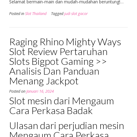
Selamat bermain-main dan mudah-mudahan beruntung!…
Posted in
Slot Thailand
Tagged
judi slot gacor
Raging Rhino Mighty Ways
Slot Review Pertaruhan
Slots Bigpot Gaming >>
Analisis Dan Panduan
Menang Jackpot
Posted on
Januari 16, 2024
Slot mesin dari Mengaum
Cara Perkasa Badak
Ulasan dari perjudian mesin
Mengaum Cara Perkasa