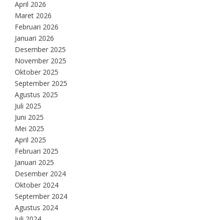
April 2026
Maret 2026
Februari 2026
Januari 2026
Desember 2025
November 2025
Oktober 2025
September 2025
Agustus 2025
Juli 2025
Juni 2025
Mei 2025
April 2025
Februari 2025
Januari 2025
Desember 2024
Oktober 2024
September 2024
Agustus 2024
Juli 2024