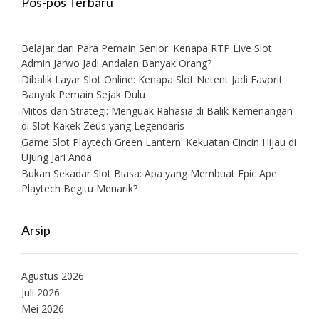
Pos-pos Terbaru
Belajar dari Para Pemain Senior: Kenapa RTP Live Slot
Admin Jarwo Jadi Andalan Banyak Orang?
Dibalik Layar Slot Online: Kenapa Slot Netent Jadi Favorit
Banyak Pemain Sejak Dulu
Mitos dan Strategi: Menguak Rahasia di Balik Kemenangan
di Slot Kakek Zeus yang Legendaris
Game Slot Playtech Green Lantern: Kekuatan Cincin Hijau di
Ujung Jari Anda
Bukan Sekadar Slot Biasa: Apa yang Membuat Epic Ape
Playtech Begitu Menarik?
Arsip
Agustus 2026
Juli 2026
Mei 2026