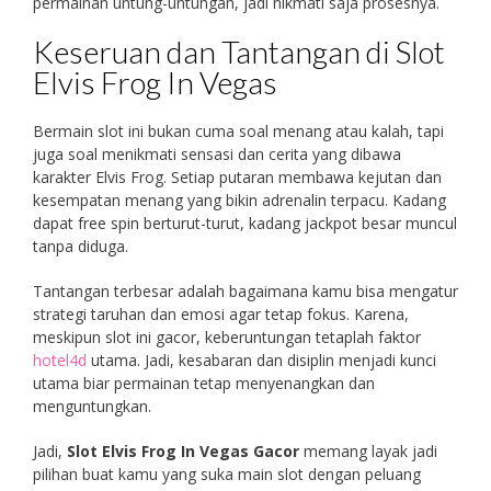
permainan untung-untungan, jadi nikmati saja prosesnya.
Keseruan dan Tantangan di Slot
Elvis Frog In Vegas
Bermain slot ini bukan cuma soal menang atau kalah, tapi
juga soal menikmati sensasi dan cerita yang dibawa
karakter Elvis Frog. Setiap putaran membawa kejutan dan
kesempatan menang yang bikin adrenalin terpacu. Kadang
dapat free spin berturut-turut, kadang jackpot besar muncul
tanpa diduga.
Tantangan terbesar adalah bagaimana kamu bisa mengatur
strategi taruhan dan emosi agar tetap fokus. Karena,
meskipun slot ini gacor, keberuntungan tetaplah faktor
hotel4d
utama. Jadi, kesabaran dan disiplin menjadi kunci
utama biar permainan tetap menyenangkan dan
menguntungkan.
Jadi,
Slot Elvis Frog In Vegas Gacor
memang layak jadi
pilihan buat kamu yang suka main slot dengan peluang