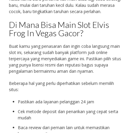
baru, mulai dari taruhan kecil dulu. Kalau sudah merasa
cocok, baru tingkatkan taruhan secara perlahan.
Di Mana Bisa Main Slot Elvis
Frog In Vegas Gacor?
Buat kamu yang penasaran dan ingin coba langsung main
slot ini, sekarang sudah banyak platform judi online
terpercaya yang menyediakan game ini. Pastikan pilih situs
yang punya lisensi resmi dan reputasi bagus supaya
pengalaman bermainmu aman dan nyaman.
Beberapa hal yang perlu diperhatikan sebelum memilih
situs:
Pastikan ada layanan pelanggan 24 jam
Cek metode deposit dan penarikan yang cepat serta
mudah
Baca review dari pemain lain untuk memastikan