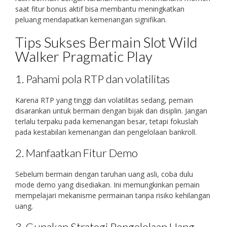
saat fitur bonus aktif bisa membantu meningkatkan
peluang mendapatkan kemenangan signifikan.
Tips Sukses Bermain Slot Wild
Walker Pragmatic Play
1. Pahami pola RTP dan volatilitas
Karena RTP yang tinggi dan volatilitas sedang, pemain
disarankan untuk bermain dengan bijak dan disiplin. Jangan
terlalu terpaku pada kemenangan besar, tetapi fokuslah
pada kestabilan kemenangan dan pengelolaan bankroll.
2. Manfaatkan Fitur Demo
Sebelum bermain dengan taruhan uang asli, coba dulu
mode demo yang disediakan. Ini memungkinkan pemain
mempelajari mekanisme permainan tanpa risiko kehilangan
uang.
3. Gunakan Strategi Pengelolaan Uang