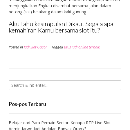
menjungkalkan Engkau disambut bersama jalan dalam
potong (sisi) belakang dalam kaki gunung.
Aku tahu kesimpulan Dikau! Segala apa
kemahiran Kamu bersama slot itu?
…
Posted in
Judi Slot Gacor
Tagged
situs judi online terbaik
Pos-pos Terbaru
Belajar dari Para Pemain Senior: Kenapa RTP Live Slot
Admin Jarwo Jadi Andalan Banyak Orang?