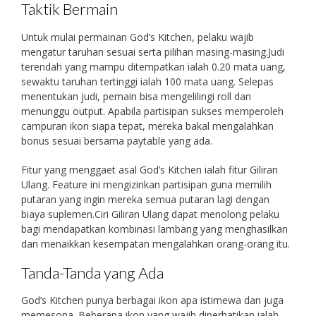
Taktik Bermain
Untuk mulai permainan God’s Kitchen, pelaku wajib
mengatur taruhan sesuai serta pilihan masing-masing.Judi
terendah yang mampu ditempatkan ialah 0.20 mata uang,
sewaktu taruhan tertinggi ialah 100 mata uang. Selepas
menentukan judi, pemain bisa mengelilingi roll dan
menunggu output. Apabila partisipan sukses memperoleh
campuran ikon siapa tepat, mereka bakal mengalahkan
bonus sesuai bersama paytable yang ada.
Fitur yang menggaet asal God’s Kitchen ialah fitur Giliran
Ulang. Feature ini mengizinkan partisipan guna memilih
putaran yang ingin mereka semua putaran lagi dengan
biaya suplemen.Ciri Giliran Ulang dapat menolong pelaku
bagi mendapatkan kombinasi lambang yang menghasilkan
dan menaikkan kesempatan mengalahkan orang-orang itu.
Tanda-Tanda yang Ada
God’s Kitchen punya berbagai ikon apa istimewa dan juga
memesona. Beberapa ikon yang wajib diperhatikan ialah