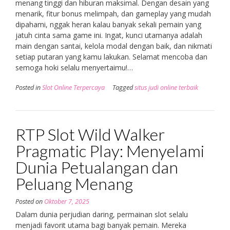
menang tinggi dan hiburan maksimal. Dengan desain yang
menarik, fitur bonus melimpah, dan gameplay yang mudah
dipahami, nggak heran kalau banyak sekali pemain yang
jatuh cinta sama game ini. Ingat, kunci utamanya adalah
main dengan santai, kelola modal dengan baik, dan nikmati
setiap putaran yang kamu lakukan. Selamat mencoba dan
semoga hoki selalu menyertaimu!…
Posted in
Slot Online Terpercaya
Tagged
situs judi online terbaik
RTP Slot Wild Walker
Pragmatic Play: Menyelami
Dunia Petualangan dan
Peluang Menang
Posted on
Oktober 7, 2025
Dalam dunia perjudian daring, permainan slot selalu
menjadi favorit utama bagi banyak pemain. Mereka