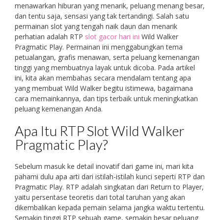
menawarkan hiburan yang menarik, peluang menang besar,
dan tentu saja, sensasi yang tak tertandingi. Salah satu
permainan slot yang tengah naik daun dan menarik
perhatian adalah RTP
slot gacor hari ini
Wild Walker
Pragmatic Play. Permainan ini menggabungkan tema
petualangan, grafis menawan, serta peluang kemenangan
tinggi yang membuatnya layak untuk dicoba. Pada artikel
ini, kita akan membahas secara mendalam tentang apa
yang membuat Wild Walker begitu istimewa, bagaimana
cara memainkannya, dan tips terbaik untuk meningkatkan
peluang kemenangan Anda.
Apa Itu RTP Slot Wild Walker
Pragmatic Play?
Sebelum masuk ke detail inovatif dari game ini, mari kita
pahami dulu apa arti dari istilah-istilah kunci seperti RTP dan
Pragmatic Play. RTP adalah singkatan dari Return to Player,
yaitu persentase teoretis dari total taruhan yang akan
dikembalikan kepada pemain selama jangka waktu tertentu.
Semakin tinggi RTP sebuah game, semakin besar peluang