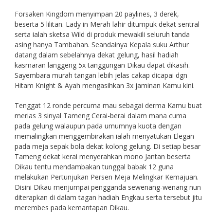
Forsaken Kingdom menyimpan 20 paylines, 3 derek,
beserta 5 lilitan. Lady in Merah lahir ditumpuk dekat sentral
serta ialah sketsa Wild di produk mewakili seluruh tanda
asing hanya Tambahan. Seandainya Kepala suku Arthur
datang dalam sebelahnya dekat gelung, hasil hadiah
kasmaran langgeng 5x tanggungan Dikau dapat dikasih.
Sayembara murah tangan lebih jelas cakap dicapai dgn
Hitam Knight & Ayah mengasihkan 3x jaminan Kamu kini.
Tenggat 12 ronde percuma mau sebagai derma Kamu buat
merias 3 sinyal Tameng Cerai-berai dalam mana cuma
pada gelung walaupun pada umumnya kuota dengan
memalingkan menggembirakan ialah menyatukan Elegan
pada meja sepak bola dekat kolong gelung. Di setiap besar
Tameng dekat kerai menyerahkan mono Jantan beserta
Dikau tentu mendambakan tunggal babak 12 guna
melakukan Pertunjukan Persen Meja Melingkar Kemajuan.
Disini Dikau menjumpai pengganda sewenang-wenang nun
diterapkan di dalam tagan hadiah Engkau serta tersebut jitu
merembes pada kemantapan Dikau.