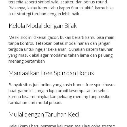
tersedia seperti simbol wild, scatter, dan bonus round.
Biasanya, kalau kamu tahu kapan fitur ini aktif, kamu bisa
atur strategi taruhan dengan lebih baik.
Kelola Modal dengan Bijak
Meski slot ini dikenal gacor, bukan berarti kamu bisa main
tanpa kontrol. Tetapkan batas modal harian dan jangan
tergoda untuk ngejar kekalahan. Gunakan sistem taruhan
yang masuk akal agar modalmu tahan lama dan peluang
menang bertambah.
Manfaatkan Free Spin dan Bonus
Banyak situs judi online yang kasih bonus free spin khusus
buat game ini. Jangan lupa ambil kesempatan tersebut
karena bisa meningkatkan peluang menang tanpa risiko
tambahan dari modal pribadi.
Mulai dengan Taruhan Kecil
Kalau kamu baru pertama kali main atau lagi coba strategi