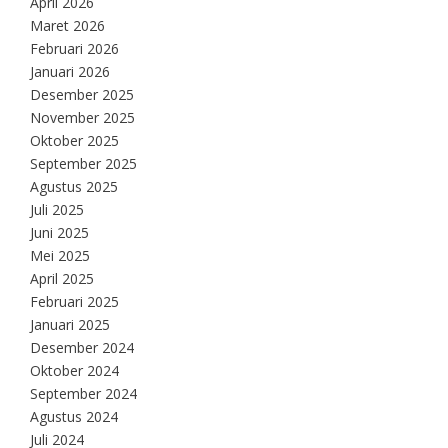
April 2026
Maret 2026
Februari 2026
Januari 2026
Desember 2025
November 2025
Oktober 2025
September 2025
Agustus 2025
Juli 2025
Juni 2025
Mei 2025
April 2025
Februari 2025
Januari 2025
Desember 2024
Oktober 2024
September 2024
Agustus 2024
Juli 2024