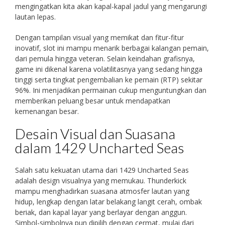
mengingatkan kita akan kapal-kapal jadul yang mengarungi
lautan lepas.
Dengan tampilan visual yang memikat dan fitur-fitur
inovatif, slot ini mampu menarik berbagai kalangan pemain,
dari pemula hingga veteran. Selain keindahan grafisnya,
game ini dikenal karena volatilitasnya yang sedang hingga
tinggi serta tingkat pengembalian ke pemain (RTP) sekitar
96%. Ini menjadikan permainan cukup menguntungkan dan
memberikan peluang besar untuk mendapatkan
kemenangan besar.
Desain Visual dan Suasana
dalam 1429 Uncharted Seas
Salah satu kekuatan utama dari 1429 Uncharted Seas
adalah design visualnya yang memukau. Thunderkick
mampu menghadirkan suasana atmosfer lautan yang
hidup, lengkap dengan latar belakang langit cerah, ombak
beriak, dan kapal layar yang berlayar dengan anggun.
Simbol-simbolnya pun dipilih dengan cermat, mulai dari