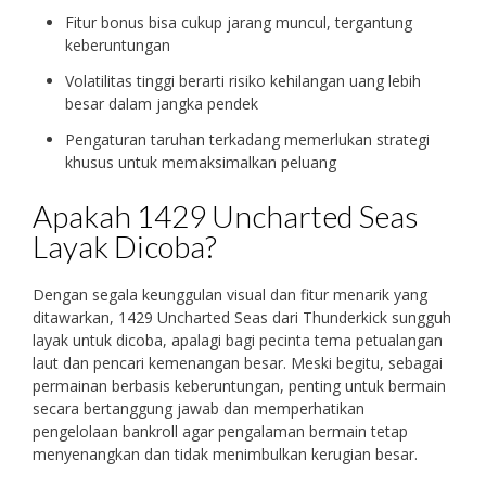
Fitur bonus bisa cukup jarang muncul, tergantung
keberuntungan
Volatilitas tinggi berarti risiko kehilangan uang lebih
besar dalam jangka pendek
Pengaturan taruhan terkadang memerlukan strategi
khusus untuk memaksimalkan peluang
Apakah 1429 Uncharted Seas
Layak Dicoba?
Dengan segala keunggulan visual dan fitur menarik yang
ditawarkan, 1429 Uncharted Seas dari Thunderkick sungguh
layak untuk dicoba, apalagi bagi pecinta tema petualangan
laut dan pencari kemenangan besar. Meski begitu, sebagai
permainan berbasis keberuntungan, penting untuk bermain
secara bertanggung jawab dan memperhatikan
pengelolaan bankroll agar pengalaman bermain tetap
menyenangkan dan tidak menimbulkan kerugian besar.