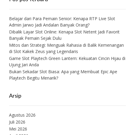
Belajar dari Para Pemain Senior: Kenapa RTP Live Slot
Admin Jarwo Jadi Andalan Banyak Orang?
Dibalik Layar Slot Online: Kenapa Slot Netent Jadi Favorit
Banyak Pemain Sejak Dulu
Mitos dan Strategi: Menguak Rahasia di Balik Kemenangan
di Slot Kakek Zeus yang Legendaris
Game Slot Playtech Green Lantern: Kekuatan Cincin Hijau di
Ujung Jari Anda
Bukan Sekadar Slot Biasa: Apa yang Membuat Epic Ape
Playtech Begitu Menarik?
Arsip
Agustus 2026
Juli 2026
Mei 2026