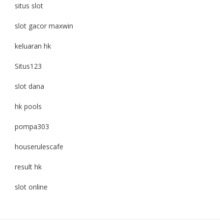
situs slot
slot gacor maxwin
keluaran hk
Situs123
slot dana
hk pools
pompa303
houserulescafe
result hk
slot online