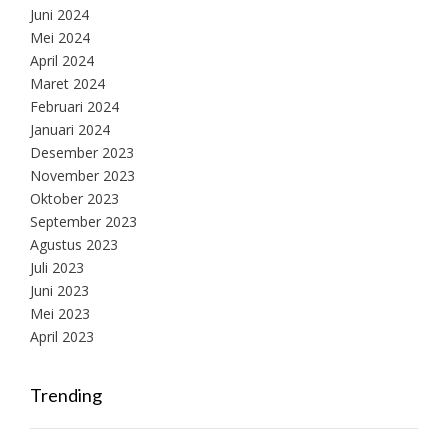
Juni 2024
Mei 2024
April 2024
Maret 2024
Februari 2024
Januari 2024
Desember 2023
November 2023
Oktober 2023
September 2023
Agustus 2023
Juli 2023
Juni 2023
Mei 2023
April 2023
Trending