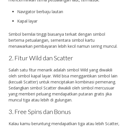
Navigator berbaju lautan
Kapal layar
Simbol bernilai tinggi biasanya terkait dengan simbol
bertema petualangan, sementara simbol kartu
menawarkan pembayaran lebih kecil namun sering muncul.
2. Fitur Wild dan Scatter
Salah satu fitur menarik adalah simbol Wild yang diwakili
oleh simbol kapal layar. Wild bisa menggantikan simbol lain
(kecuali Scatter) untuk menciptakan kombinasi pemenang.
Sedangkan simbol Scatter diwakili oleh simbol mercusuar
yang memberi peluang mendapatkan putaran gratis jika
muncul tiga atau lebih di gulungan.
3. Free Spins dan Bonus
Kalau kamu beruntung mendapatkan tiga atau lebih Scatter,