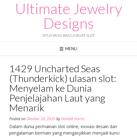
Ultimate Jewelry
Skip
to
content
Designs
SITUS YANG BAGUS BUAT SLOT
MENU
1429 Uncharted Seas
(Thunderkick) ulasan slot:
Menyelam ke Dunia
Penjelajahan Laut yang
Menarik
Posted on
Oktober 20, 2025
by
Donald Harris
Dalam dunia permainan slot online, inovasi desain dan
pengalaman bermain yang mengasyikkan menjadi kunci