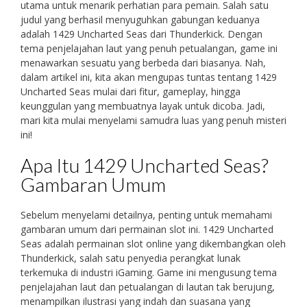
utama untuk menarik perhatian para pemain. Salah satu
judul yang berhasil menyuguhkan gabungan keduanya
adalah 1429 Uncharted Seas dari Thunderkick. Dengan
tema penjelajahan laut yang penuh petualangan, game ini
menawarkan sesuatu yang berbeda dari biasanya. Nah,
dalam artikel ini, kita akan mengupas tuntas tentang 1429
Uncharted Seas mulai dari fitur, gameplay, hingga
keunggulan yang membuatnya layak untuk dicoba. Jadi,
mari kita mulai menyelami samudra luas yang penuh misteri
ini!
Apa Itu 1429 Uncharted Seas?
Gambaran Umum
Sebelum menyelami detailnya, penting untuk memahami
gambaran umum dari permainan slot ini. 1429 Uncharted
Seas adalah permainan slot online yang dikembangkan oleh
Thunderkick, salah satu penyedia perangkat lunak
terkemuka di industri iGaming. Game ini mengusung tema
penjelajahan laut dan petualangan di lautan tak berujung,
menampilkan ilustrasi yang indah dan suasana yang