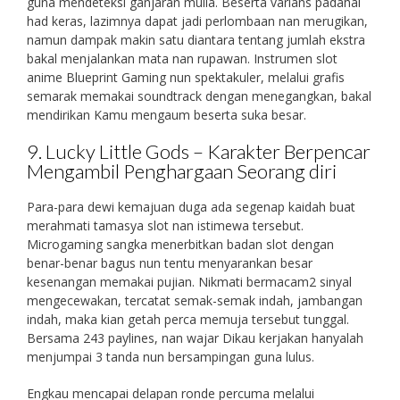
guna mendeteksi ganjaran mulia. Beserta varians padahal
had keras, lazimnya dapat jadi perlombaan nan merugikan,
namun dampak makin satu diantara tentang jumlah ekstra
bakal menjalankan mata nan rupawan. Instrumen slot
anime Blueprint Gaming nun spektakuler, melalui grafis
semarak memakai soundtrack dengan menegangkan, bakal
mendirikan Kamu mengaum beserta suka besar.
9. Lucky Little Gods – Karakter Berpencar
Mengambil Penghargaan Seorang diri
Para-para dewi kemajuan duga ada segenap kaidah buat
merahmati tamasya slot nan istimewa tersebut.
Microgaming sangka menerbitkan badan slot dengan
benar-benar bagus nun tentu menyarankan besar
kesenangan memakai pujian. Nikmati bermacam2 sinyal
mengecewakan, tercatat semak-semak indah, jambangan
indah, maka kian getah perca memuja tersebut tunggal.
Bersama 243 paylines, nan wajar Dikau kerjakan hanyalah
menjumpai 3 tanda nun bersampingan guna lulus.
Engkau mencapai delapan ronde percuma melalui