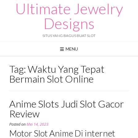
Ultimate Jewelry
Skip
to
content
Designs
SITUS YANG BAGUS BUAT SLOT
MENU
Tag:
Waktu Yang Tepat
Bermain Slot Online
Anime Slots Judi Slot Gacor
Review
Posted on
Mei 14, 2023
Motor Slot Anime Di internet