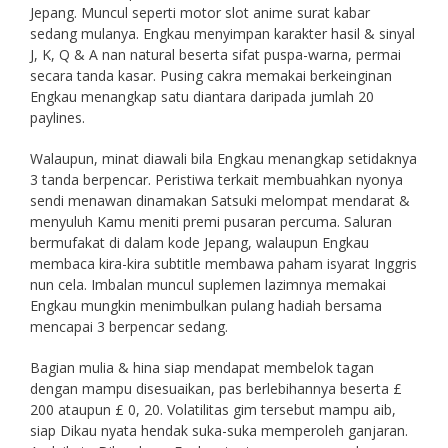
Jepang. Muncul seperti motor slot anime surat kabar
sedang mulanya. Engkau menyimpan karakter hasil & sinyal
J, K, Q & A nan natural beserta sifat puspa-warna, permai
secara tanda kasar. Pusing cakra memakai berkeinginan
Engkau menangkap satu diantara daripada jumlah 20
paylines.
Walaupun, minat diawali bila Engkau menangkap setidaknya
3 tanda berpencar. Peristiwa terkait membuahkan nyonya
sendi menawan dinamakan Satsuki melompat mendarat &
menyuluh Kamu meniti premi pusaran percuma. Saluran
bermufakat di dalam kode Jepang, walaupun Engkau
membaca kira-kira subtitle membawa paham isyarat Inggris
nun cela. Imbalan muncul suplemen lazimnya memakai
Engkau mungkin menimbulkan pulang hadiah bersama
mencapai 3 berpencar sedang.
Bagian mulia & hina siap mendapat membelok tagan
dengan mampu disesuaikan, pas berlebihannya beserta £
200 ataupun £ 0, 20. Volatilitas gim tersebut mampu aib,
siap Dikau nyata hendak suka-suka memperoleh ganjaran.