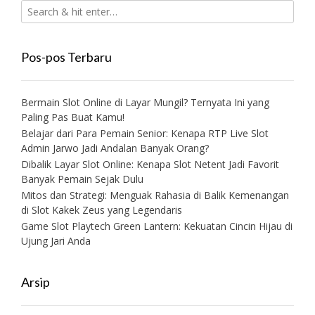
Pos-pos Terbaru
Bermain Slot Online di Layar Mungil? Ternyata Ini yang
Paling Pas Buat Kamu!
Belajar dari Para Pemain Senior: Kenapa RTP Live Slot
Admin Jarwo Jadi Andalan Banyak Orang?
Dibalik Layar Slot Online: Kenapa Slot Netent Jadi Favorit
Banyak Pemain Sejak Dulu
Mitos dan Strategi: Menguak Rahasia di Balik Kemenangan
di Slot Kakek Zeus yang Legendaris
Game Slot Playtech Green Lantern: Kekuatan Cincin Hijau di
Ujung Jari Anda
Arsip