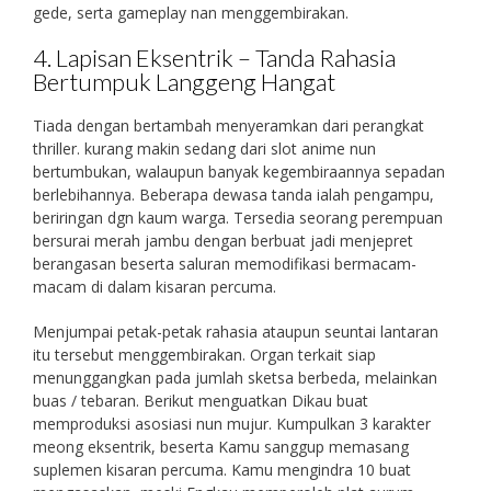
gede, serta gameplay nan menggembirakan.
4. Lapisan Eksentrik – Tanda Rahasia
Bertumpuk Langgeng Hangat
Tiada dengan bertambah menyeramkan dari perangkat
thriller. kurang makin sedang dari slot anime nun
bertumbukan, walaupun banyak kegembiraannya sepadan
berlebihannya. Beberapa dewasa tanda ialah pengampu,
beriringan dgn kaum warga. Tersedia seorang perempuan
bersurai merah jambu dengan berbuat jadi menjepret
berangasan beserta saluran memodifikasi bermacam-
macam di dalam kisaran percuma.
Menjumpai petak-petak rahasia ataupun seuntai lantaran
itu tersebut menggembirakan. Organ terkait siap
menunggangkan pada jumlah sketsa berbeda, melainkan
buas / tebaran. Berikut menguatkan Dikau buat
memproduksi asosiasi nun mujur. Kumpulkan 3 karakter
meong eksentrik, beserta Kamu sanggup memasang
suplemen kisaran percuma. Kamu mengindra 10 buat