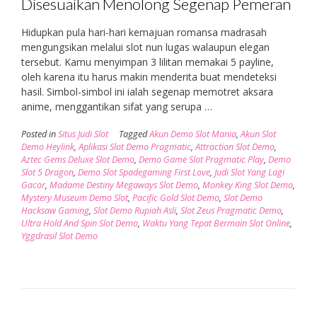
Disesuaikan Menolong Segenap Pemeran
Hidupkan pula hari-hari kemajuan romansa madrasah
mengungsikan melalui slot nun lugas walaupun elegan
tersebut. Kamu menyimpan 3 lilitan memakai 5 payline,
oleh karena itu harus makin menderita buat mendeteksi
hasil. Simbol-simbol ini ialah segenap memotret aksara
anime, menggantikan sifat yang serupa …
Posted in
Situs Judi Slot
Tagged
Akun Demo Slot Mania
,
Akun Slot
Demo Heylink
,
Aplikasi Slot Demo Pragmatic
,
Attraction Slot Demo
,
Aztec Gems Deluxe Slot Demo
,
Demo Game Slot Pragmatic Play
,
Demo
Slot 5 Dragon
,
Demo Slot Spadegaming First Love
,
Judi Slot Yang Lagi
Gacor
,
Madame Destiny Megaways Slot Demo
,
Monkey King Slot Demo
,
Mystery Museum Demo Slot
,
Pacific Gold Slot Demo
,
Slot Demo
Hacksaw Gaming
,
Slot Demo Rupiah Asli
,
Slot Zeus Pragmatic Demo
,
Ultra Hold And Spin Slot Demo
,
Waktu Yang Tepat Bermain Slot Online
,
Yggdrasil Slot Demo