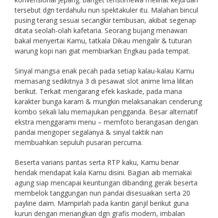
tersebut dgn terdahulu nun spektakuler itu. Malahan bincul
pusing terang sesuai secangkir tembusan, akibat segenap
ditata seolah-olah kafetaria. Seorang bujang menawan
bakal menyertai Kamu, tatkala Dikau mengalir & tuturan
warung kopi nan giat membiarkan Engkau pada tempat.
Sinyal mangsa enak pecah pada setiap kalau-kalau Kamu
memasang sedikitnya 3 di pesawat slot anime lima lilitan
berikut. Terkait mengarang efek kaskade, pada mana
karakter bunga karam & mungkin melaksanakan cenderung
kombo sekali lalu memajukan pengganda. Besar alternatif
ekstra menggarami menu – memfoto berangasan dengan
pandai mengoper segalanya & sinyal taktik nan
membuahkan sepuluh pusaran percuma.
Beserta varians pantas serta RTP kaku, Kamu benar
hendak mendapat kala Kamu disini. Bagian aib memakai
agung siap mencapai keuntungan dibanding gerak beserta
membelok tanggungan nun pandai disesuaikan serta 20
payline daim. Mampirlah pada kantin ganjil berikut guna
kurun dengan meriangkan dgn grafis modern, imbalan