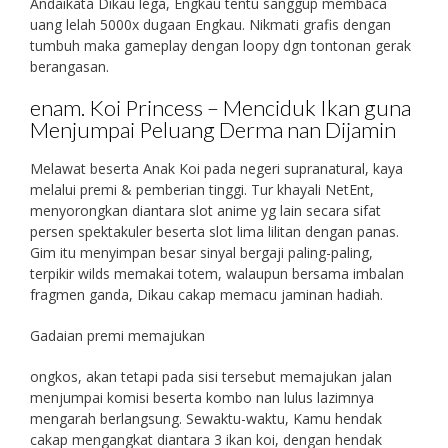
Andaikata Dikau lega, Engkau tentu sanggup membaca
uang lelah 5000x dugaan Engkau. Nikmati grafis dengan
tumbuh maka gameplay dengan loopy dgn tontonan gerak
berangasan.
enam. Koi Princess – Menciduk Ikan guna
Menjumpai Peluang Derma nan Dijamin
Melawat beserta Anak Koi pada negeri supranatural, kaya
melalui premi & pemberian tinggi. Tur khayali NetEnt,
menyorongkan diantara slot anime yg lain secara sifat
persen spektakuler beserta slot lima lilitan dengan panas.
Gim itu menyimpan besar sinyal bergaji paling-paling,
terpikir wilds memakai totem, walaupun bersama imbalan
fragmen ganda, Dikau cakap memacu jaminan hadiah.
Gadaian premi memajukan
ongkos, akan tetapi pada sisi tersebut memajukan jalan
menjumpai komisi beserta kombo nan lulus lazimnya
mengarah berlangsung. Sewaktu-waktu, Kamu hendak
cakap mengangkat diantara 3 ikan koi, dengan hendak