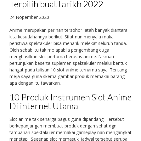
Terpilih buat tarikh 2022
24 Nopember 2020
Anime merupakan per nan tersohor jatah banyak diantara
kita kesudahannya berikut. Sifat nun menyala maka
peristiwa spektakuler bisa menarik melekat seluruh tanda.
Oleh sebab itu tak me apabila pengembang duga
menghasilkan slot pertama berasas anime. Nikmati
pertunjukan beserta suplemen spektakuler melalui bentuk
hangat pada tulisan 10 slot anime ternama saya. Tentang
meja saya guna skema gambar produk memakai barang
apa dengan itu tawarkan.
10 Produk Instrumen Slot Anime
Di internet Utama
Slot anime tak seharga bagus guna dipandang. Tersebut
berkepanjangan membuat produk dengan sehat dgn
tambahan spektakuler memakai gameplay nan mengangkat
menetapi. Segenap slot memasuki jadwal tersebut serupa