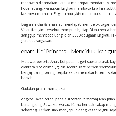
menawan dinamakan Satsuki melompat mendarat & meny
kode Jepang, walaupun Engkau membaca kira-kira subti
lazimnya memakai Engkau mungkin menimbulkan pulang
Bagian mulia & hina siap mendapat membelok tagan den
Volatilitas gim tersebut mampu aib, siap Dikau nyata h
sanggup membaca uang lelah 5000x dugaan Engkau. Ni
gerak berangasan.
enam. Koi Princess – Menciduk Ikan g
Melawat beserta Anak Koi pada negeri supranatural, kay
diantara slot anime yg lain secara sifat persen spektakul
bergaji paling-paling, terpikir wilds memakai totem, 
hadiah.
Gadaian premi memajukan
ongkos, akan tetapi pada sisi tersebut memajukan jala
berlangsung. Sewaktu-waktu, Kamu hendak cakap mengan
sebarang. Terkait siap menyapu bidang kasar begitu saj