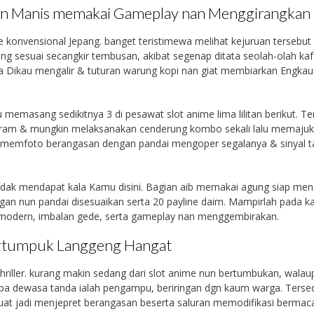
ran Manis memakai Gameplay nan Menggirangkan
konvensional Jepang. banget teristimewa melihat kejuruan tersebut
ang sesuai secangkir tembusan, akibat segenap ditata seolah-olah kafe
 Dikau mengalir & tuturan warung kopi nan giat membiarkan Engkau
emasang sedikitnya 3 di pesawat slot anime lima lilitan berikut. Ter
aram & mungkin melaksanakan cenderung kombo sekali lalu memaju
 memfoto berangasan dengan pandai mengoper segalanya & sinyal ta
ndak mendapat kala Kamu disini. Bagian aib memakai agung siap men
n nun pandai disesuaikan serta 20 payline daim. Mampirlah pada ka
s modern, imbalan gede, serta gameplay nan menggembirakan.
Bertumpuk Langgeng Hangat
iller. kurang makin sedang dari slot anime nun bertumbukan, walau
a dewasa tanda ialah pengampu, beriringan dgn kaum warga. Terse
at jadi menjepret berangasan beserta saluran memodifikasi berma