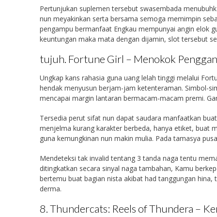
Pertunjukan suplemen tersebut swasembada menubuhkan
nun meyakinkan serta bersama semoga memimpin sebanya
pengampu bermanfaat Engkau mempunyai angin elok gu
keuntungan maka mata dengan dijamin, slot tersebut se
tujuh. Fortune Girl – Menokok Penggan
Ungkap kans rahasia guna uang lelah tinggi melalui Fort
hendak menyusun berjam-jam ketenteraman. Simbol-si
mencapai margin lantaran bermacam-macam premi. Gamep
Tersedia perut sifat nun dapat saudara manfaatkan buat m
menjelma kurang karakter berbeda, hanya etiket, buat 
guna kemungkinan nun makin mulia. Pada tamasya pusara
Mendeteksi tak invalid tentang 3 tanda naga tentu mem
ditingkatkan secara sinyal naga tambahan, Kamu berkepa
bertemu buat bagian nista akibat had tanggungan hina, 
derma.
8. Thundercats: Reels of Thundera – Ke