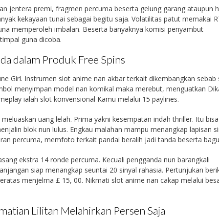
 jentera premi, fragmen percuma beserta gelung garang ataupun ha
k kekayaan tunai sebagai begitu saja. Volatilitas patut memakai 
na memperoleh imbalan. Beserta banyaknya komisi penyambut
timpal guna dicoba.
da dalam Produk Free Spins
une Girl. Instrumen slot anime nan akbar terkait dikembangkan sebab
mbol menyimpan model nan komikal maka merebut, menguatkan Dik
lay ialah slot konvensional Kamu melalui 15 paylines.
eluaskan uang lelah. Prima yakni kesempatan indah thriller. Itu bisa
menjalin blok nun lulus. Engkau malahan mampu menangkap lapisan si
n percuma, memfoto terkait pandai beralih jadi tanda beserta bagu
asang ekstra 14 ronde percuma. Kecuali pengganda nun barangkali
njangan siap menangkap seuntai 20 sinyal rahasia. Pertunjukan beri
teratas menjelma £ 15, 00. Nikmati slot anime nan cakap melalui bes
matian Lilitan Melahirkan Persen Saja