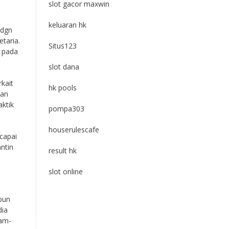
slot gacor maxwin
keluaran hk
 dgn
taria.
Situs123
 pada
slot dana
kait
hk pools
kan
ktik
pompa303
houserulescafe
capai
ntin
result hk
slot online
pun
dia
cam-