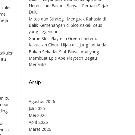
Netent Jadi Favorit Banyak Pemain Sejak
akuler
Dulu
ime.
Mitos dan Strategi: Menguak Rahasia di
meja
Balik Kemenangan di Slot Kakek Zeus
yang Legendaris
Game Slot Playtech Green Lantern:
Kekuatan Cincin Hijau di Ujung Jari Anda
Bukan Sekadar Slot Biasa: Apa yang
akuler
Membuat Epic Ape Playtech Begitu
Itu
Menarik?
Arsip
n itu
Agustus 2026
ibadi.
Juli 2026
ding
Mei 2026
April 2026
uat
Maret 2026
ulia,