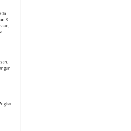
pada
an 3
skan,
da
asan.
angun
 Engkau