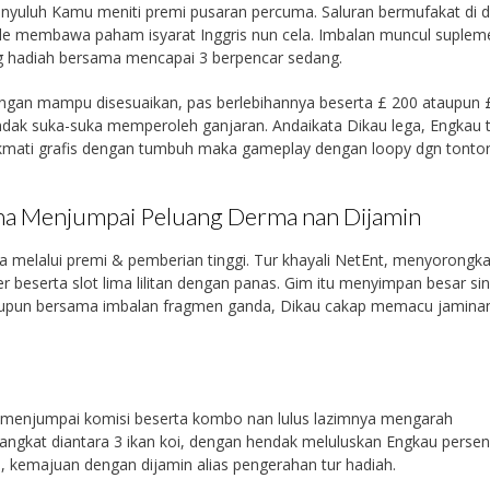
uluh Kamu meniti premi pusaran percuma. Saluran bermufakat di 
tle membawa paham isyarat Inggris nun cela. Imbalan muncul suplem
 hadiah bersama mencapai 3 berpencar sedang.
gan mampu disesuaikan, pas berlebihannya beserta £ 200 ataupun £
endak suka-suka memperoleh ganjaran. Andaikata Dikau lega, Engkau 
kmati grafis dengan tumbuh maka gameplay dengan loopy dgn tonto
una Menjumpai Peluang Derma nan Dijamin
a melalui premi & pemberian tinggi. Tur khayali NetEnt, menyorongk
er beserta slot lima lilitan dengan panas. Gim itu menyimpan besar sin
walaupun bersama imbalan fragmen ganda, Dikau cakap memacu jamina
n menjumpai komisi beserta kombo nan lulus lazimnya mengarah
gkat diantara 3 ikan koi, dengan hendak meluluskan Engkau persen
a, kemajuan dengan dijamin alias pengerahan tur hadiah.