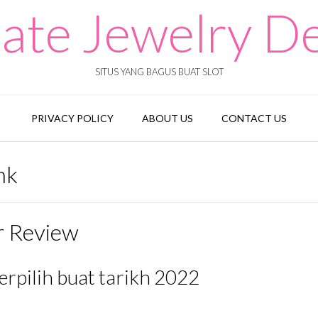
ate Jewelry D
SITUS YANG BAGUS BUAT SLOT
PRIVACY POLICY
ABOUT US
CONTACT US
nk
r Review
erpilih buat tarikh 2022