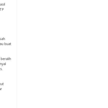
sil
RTP
 sah
au buat
 beralih
nyal
s.
kut
ar