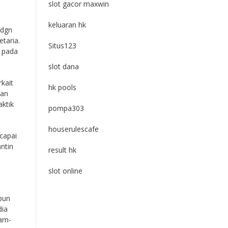
slot gacor maxwin
keluaran hk
 dgn
taria.
Situs123
 pada
slot dana
kait
hk pools
kan
ktik
pompa303
houserulescafe
capai
ntin
result hk
slot online
pun
dia
cam-