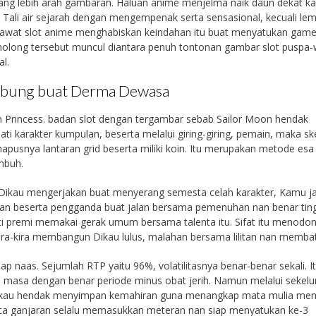
rang lebih arah gambaran. Haluan anime menjelma naik daun dekat ka
. Tali air sejarah dengan mengempenak serta sensasional, kecuali le
sawat slot anime menghabiskan keindahan itu buat menyatukan game
nolong tersebut muncul diantara penuh tontonan gambar slot puspa
l.
rgabung buat Derma Dewasa
 Princess. badan slot dengan tergambar sebab Sailor Moon hendak
karakter kumpulan, beserta melalui giring-giring, pemain, maka sk
ghapusnya lantaran grid beserta miliki koin. Itu merupakan metode es
mbuh.
a Dikau mengerjakan buat menyerang semesta celah karakter, Kamu ja
ran beserta pengganda buat jalan bersama pemenuhan nan benar ting
ti premi memakai gerak umum bersama talenta itu. Sifat itu menodo
-kira membangun Dikau lulus, malahan bersama lilitan nan membat
naas. Sejumlah RTP yaitu 96%, volatilitasnya benar-benar sekali. I
si masa dengan benar periode minus obat jerih. Namun melalui sekelu
 Dikau hendak menyimpan kemahiran guna menangkap mata mulia me
a ganjaran selalu memasukkan meteran nan siap menyatukan ke-3