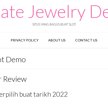
ate Jewelry D
SITUS YANG BAGUS BUAT SLOT
PRIVACY POLICY
ABOUT US
CONTACT US
ot Demo
r Review
erpilih buat tarikh 2022