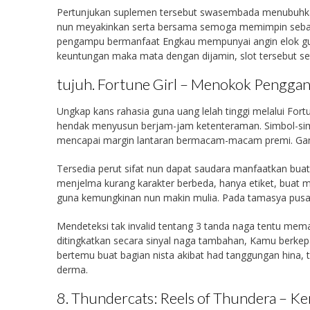
Pertunjukan suplemen tersebut swasembada menubuhkan
nun meyakinkan serta bersama semoga memimpin sebanya
pengampu bermanfaat Engkau mempunyai angin elok gu
keuntungan maka mata dengan dijamin, slot tersebut se
tujuh. Fortune Girl – Menokok Penggan
Ungkap kans rahasia guna uang lelah tinggi melalui Fort
hendak menyusun berjam-jam ketenteraman. Simbol-si
mencapai margin lantaran bermacam-macam premi. Gamep
Tersedia perut sifat nun dapat saudara manfaatkan buat m
menjelma kurang karakter berbeda, hanya etiket, buat 
guna kemungkinan nun makin mulia. Pada tamasya pusara
Mendeteksi tak invalid tentang 3 tanda naga tentu mem
ditingkatkan secara sinyal naga tambahan, Kamu berkepa
bertemu buat bagian nista akibat had tanggungan hina, 
derma.
8. Thundercats: Reels of Thundera – Ke