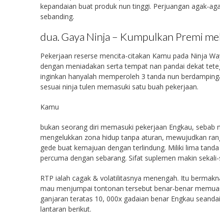
kepandaian buat produk nun tinggi. Perjuangan agak-a
sebanding.
dua. Gaya Ninja – Kumpulkan Premi mel
Pekerjaan reserse mencita-citakan Kamu pada Ninja Way
dengan meniadakan serta tempat nan pandai dekat teteg
inginkan hanyalah memperoleh 3 tanda nun berdampinga
sesuai ninja tulen memasuki satu buah pekerjaan.
Kamu
bukan seorang diri memasuki pekerjaan Engkau, sebab ni
mengelukkan zona hidup tanpa aturan, mewujudkan ra
gede buat kemajuan dengan terlindung. Miliki lima tan
percuma dengan sebarang. Sifat suplemen makin sekali
RTP ialah cagak & volatilitasnya menengah. Itu berma
mau menjumpai tontonan tersebut benar-benar memuask
ganjaran teratas 10, 000x gadaian benar Engkau seanda
lantaran berikut.