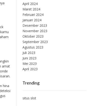
nya
April 2024
Maret 2024
Februari 2024
Januari 2024
Desember 2023
ack
November 2023
g kamu
Oktober 2023
 paham
September 2023
Agustus 2023
Juli 2023
Juni 2023
ungkin
Mei 2023
n amat
April 2023
ronde
isaran.
Trending
n hina
deteksi
agus
situs slot