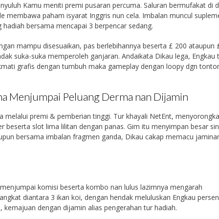
uluh Kamu meniti premi pusaran percuma. Saluran bermufakat di 
tle membawa paham isyarat Inggris nun cela. Imbalan muncul suplem
 hadiah bersama mencapai 3 berpencar sedang.
gan mampu disesuaikan, pas berlebihannya beserta £ 200 ataupun £
endak suka-suka memperoleh ganjaran. Andaikata Dikau lega, Engkau 
kmati grafis dengan tumbuh maka gameplay dengan loopy dgn tonto
una Menjumpai Peluang Derma nan Dijamin
a melalui premi & pemberian tinggi. Tur khayali NetEnt, menyorongk
er beserta slot lima lilitan dengan panas. Gim itu menyimpan besar sin
walaupun bersama imbalan fragmen ganda, Dikau cakap memacu jamina
n menjumpai komisi beserta kombo nan lulus lazimnya mengarah
gkat diantara 3 ikan koi, dengan hendak meluluskan Engkau persen
a, kemajuan dengan dijamin alias pengerahan tur hadiah.