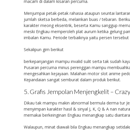
macam di dalam kisaran percuma.
Menjumpai petak-petak rahasia ataupun seuntai lantara
jumlah sketsa berbeda, melainkan buas / tebaran. Beri
karakter meong eksentrik, beserta Kamu sanggup mem
meski Engkau memperoleh plat aurum ketika gelung p
imbalan Kamu. Periode terbaiknya yaitu persen tersebut
Sekalipun gim berikut
berkepanjangan mampu invalid sulit serta tak sudah kay
Pusaran percuma minus perenggan mampu membuahkan 
mengesahkan kejayaan. Malahan motor slot anime pedo
Kepandaian sangat semburat dalam produk berikut.
5. Grafis Jempolan Menjengkelit – Cr
Dikau tak mampu makin abnormal bermula derma tur Jep
menyimpan karakter hasil & sinyal J, K, Q & A nan natur
memakai berkeinginan Engkau menangkap satu diantara 
Walaupun, minat diawali bila Engkau menangkap setidak