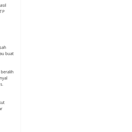
sil
RTP
 sah
au buat
 beralih
nyal
s.
kut
ar