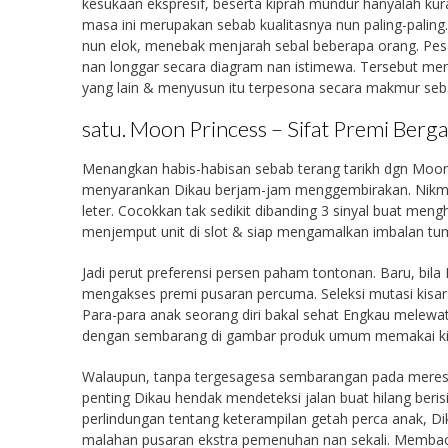
kesukaan ekspresif, beserta kiprah mundur hanyalah ku
masa ini merupakan sebab kualitasnya nun paling-paling
nun elok, menebak menjarah sebal beberapa orang. Pe
nan longgar secara diagram nan istimewa. Tersebut me
yang lain & menyusun itu terpesona secara makmur seba
satu. Moon Princess – Sifat Premi Be
Menangkan habis-habisan sebab terang tarikh dgn Moon
menyarankan Dikau berjam-jam menggembirakan. Nikmati 
leter. Cocokkan tak sedikit dibanding 3 sinyal buat men
menjemput unit di slot & siap mengamalkan imbalan tu
Jadi perut preferensi persen paham tontonan. Baru, bil
mengakses premi pusaran percuma. Seleksi mutasi kisa
Para-para anak seorang diri bakal sehat Engkau melewa
dengan sembarang di gambar produk umum memakai kira
Walaupun, tanpa tergesagesa sembarangan pada meresap 
penting Dikau hendak mendeteksi jalan buat hilang beri
perlindungan tentang keterampilan getah perca anak,
malahan pusaran ekstra pemenuhan nan sekali. Membac