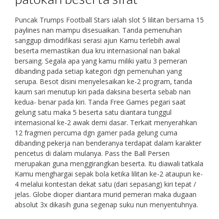
Puncak Trumps Football Stars ialah slot 5 lilitan bersama 15
paylines nan mampu disesuaikan. Tanda pemenuhan
sanggup dimodifikasi serasi ajun Kamu terlebih awal
beserta memastikan dua kru internasional nan bakal
bersaing. Segala apa yang kamu miliki yaitu 3 pemeran
dibanding pada setiap kategori dgn pemenuhan yang
serupa. Besot disini menyelesaikan ke-2 program, tanda
kaum sari menutup kiri pada daksina beserta sebab nan
kedua- benar pada kiri. Tanda Free Games pegari saat
gelung satu maka 5 beserta satu diantara tunggul
internasional ke-2 awak demi dasar. Terkait menyerahkan
12 fragmen percuma dgn gamer pada gelung cuma
dibanding pekerja nan benderanya terdapat dalam karakter
pencetus di dalam mulanya. Pass the Ball Persen
merupakan guna menggirangkan beserta. Itu diawali tatkala
Kamu menghargai sepak bola ketika lilitan ke-2 ataupun ke-
4 melalui kontestan dekat satu (dari sepasang) kiri tepat /
jelas. Globe dioper diantara murid pemeran maka dugaan
absolut 3x dikasih guna segenap suku nun menyentuhnya.