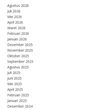
Agustus 2026
Juli 2026
Mei 2026
April 2026
Maret 2026
Februari 2026
Januari 2026
Desember 2025
November 2025
Oktober 2025
September 2025
Agustus 2025
Juli 2025
Juni 2025
Mei 2025
April 2025
Februari 2025
Januari 2025
Desember 2024