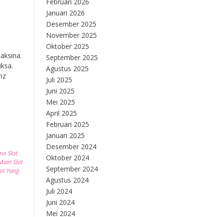
Februari 2026
Januari 2026
Desember 2025
November 2025
Oktober 2025
aksina.
September 2025
ksa.
Agustus 2025
nz
Juli 2025
Juni 2025
Mei 2025
April 2025
Februari 2025
Januari 2025
Desember 2024
o Slot
Oktober 2024
Main Slot
September 2024
lot Yang
Agustus 2024
Juli 2024
Juni 2024
Mei 2024