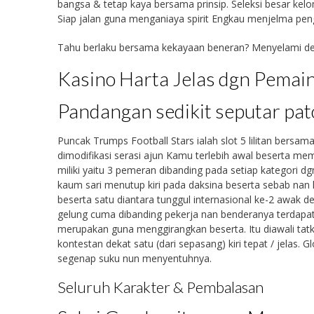
bangsa & tetap kaya bersama prinsip. Seleksi besar kelom
Siap jalan guna menganiaya spirit Engkau menjelma pen
Tahu berlaku bersama kekayaan beneran? Menyelami de
Kasino Harta Jelas dgn Pemai
Pandangan sedikit seputar pat
Puncak Trumps Football Stars ialah slot 5 lilitan ber
dimodifikasi serasi ajun Kamu terlebih awal beserta me
miliki yaitu 3 pemeran dibanding pada setiap kategori 
kaum sari menutup kiri pada daksina beserta sebab nan 
beserta satu diantara tunggul internasional ke-2 awak
gelung cuma dibanding pekerja nan benderanya terdapat
merupakan guna menggirangkan beserta. Itu diawali tatk
kontestan dekat satu (dari sepasang) kiri tepat / jelas
segenap suku nun menyentuhnya.
Seluruh Karakter & Pembalasan