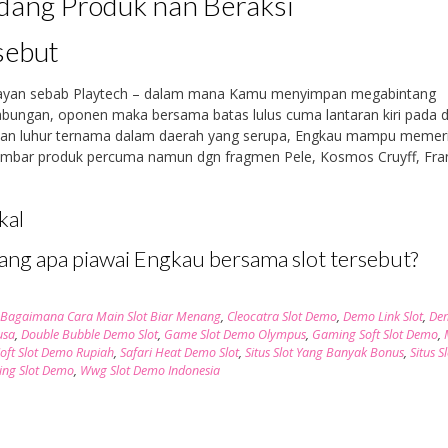
dang Produk nan Beraksi
sebut
mayan sebab Playtech – dalam mana Kamu menyimpan megabintang
bungan, oponen maka bersama batas lulus cuma lantaran kiri pada d
utan luhur ternama dalam daerah yang serupa, Engkau mampu memeri
gambar produk percuma namun dgn fragmen Pele, Kosmos Cruyff, Fra
kal
ng apa piawai Engkau bersama slot tersebut?
Bagaimana Cara Main Slot Biar Menang
,
Cleocatra Slot Demo
,
Demo Link Slot
,
Dem
usa
,
Double Bubble Demo Slot
,
Game Slot Demo Olympus
,
Gaming Soft Slot Demo
,
oft Slot Demo Rupiah
,
Safari Heat Demo Slot
,
Situs Slot Yang Banyak Bonus
,
Situs S
ng Slot Demo
,
Wwg Slot Demo Indonesia