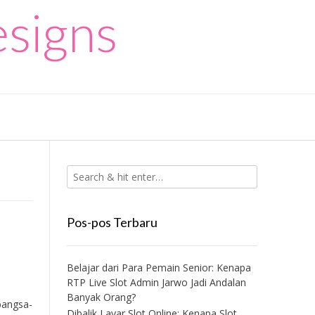
esigns
Pos-pos Terbaru
Belajar dari Para Pemain Senior: Kenapa
RTP Live Slot Admin Jarwo Jadi Andalan
Banyak Orang?
bangsa-
Dibalik Layar Slot Online: Kenapa Slot