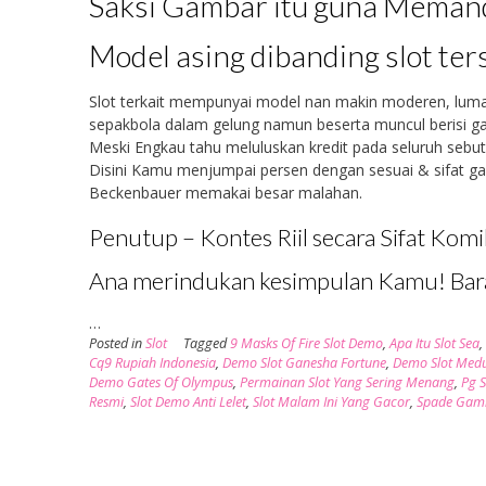
Saksi Gambar itu guna Meman
Model asing dibanding slot ter
Slot terkait mempunyai model nan makin moderen, lu
sepakbola dalam gelung namun beserta muncul berisi ga
Meski Engkau tahu meluluskan kredit pada seluruh seb
Disini Kamu menjumpai persen dengan sesuai & sifat 
Beckenbauer memakai besar malahan.
Penutup – Kontes Riil secara Sifat Komi
Ana merindukan kesimpulan Kamu! Bara
…
Posted in
Slot
Tagged
9 Masks Of Fire Slot Demo
,
Apa Itu Slot Sea
,
Cq9 Rupiah Indonesia
,
Demo Slot Ganesha Fortune
,
Demo Slot Med
Demo Gates Of Olympus
,
Permainan Slot Yang Sering Menang
,
Pg S
Resmi
,
Slot Demo Anti Lelet
,
Slot Malam Ini Yang Gacor
,
Spade Gami