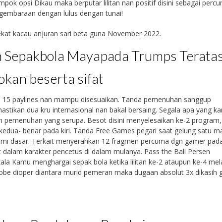
pok opsi Dikau maka berputar lilitan nan positif disini sebagai perc
gembaraan dengan lulus dengan tunai!
kat kacau anjuran sari beta guna November 2022.
n Sepakbola Mayapada Trumps Terata
okan beserta sifat
sama 15 paylines nan mampu disesuaikan. Tanda pemenuhan sanggup
mastikan dua kru internasional nan bakal bersaing. Segala apa yang k
dgn pemenuhan yang serupa. Besot disini menyelesaikan ke-2 program,
kedua- benar pada kiri. Tanda Free Games pegari saat gelung satu m
 demi dasar. Terkait menyerahkan 12 fragmen percuma dgn gamer pad
 dalam karakter pencetus di dalam mulanya. Pass the Ball Persen
ala Kamu menghargai sepak bola ketika lilitan ke-2 ataupun ke-4 mela
. Globe dioper diantara murid pemeran maka dugaan absolut 3x dikasih 