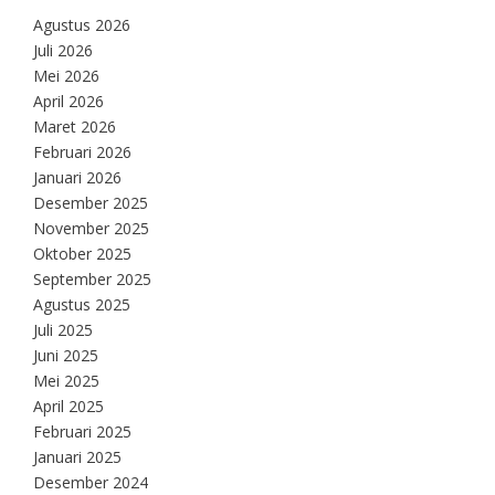
Agustus 2026
Juli 2026
Mei 2026
April 2026
Maret 2026
Februari 2026
Januari 2026
Desember 2025
November 2025
Oktober 2025
September 2025
Agustus 2025
Juli 2025
Juni 2025
Mei 2025
April 2025
Februari 2025
Januari 2025
Desember 2024