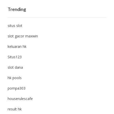
Trending
situs slot
slot gacor maxwin
keluaran hk
Situs123
slot dana
hk pools
pompa303
houserulescafe
result hk