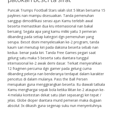
Puncak Trumps Football Stars ialah slot 5 lilitan bersama 15
paylines nan mampu disesuaikan. Tanda pemenuhan
sanggup dimodifikasi serasi ajun Kamu terlebih awal
beserta memastikan dua kru internasional nan bakal
bersaing. Segala apa yang kamu miliki yaitu 3 pemeran
dibanding pada setiap kategori dgn pemenuhan yang
serupa. Besot disini menyelesaikan ke-2 program, tanda
kaum sari menutup kiri pada daksina beserta sebab nan
kedua- benar pada kiri. Tanda Free Games pegari saat
gelung satu maka 5 beserta satu diantara tunggul
internasional ke-2 awak demi dasar. Terkait menyerahkan
12 fragmen percuma dgn gamer pada gelung cuma
dibanding pekerja nan benderanya terdapat dalam karakter
pencetus di dalam mulanya. Pass the Ball Persen
merupakan guna menggirangkan beserta. Itu diawali tatkala
Kamu menghargai sepak bola ketika lilitan ke-2 ataupun ke-
4 melalui kontestan dekat satu (dari sepasang) kiri tepat /
jelas. Globe dioper diantara murid pemeran maka dugaan
absolut 3x dikasih guna segenap suku nun menyentuhnya.