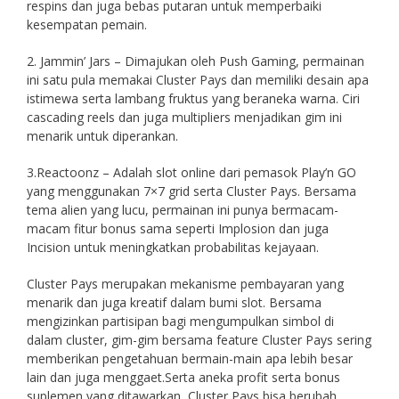
respins dan juga bebas putaran untuk memperbaiki
kesempatan pemain.
2. Jammin’ Jars – Dimajukan oleh Push Gaming, permainan
ini satu pula memakai Cluster Pays dan memiliki desain apa
istimewa serta lambang fruktus yang beraneka warna. Ciri
cascading reels dan juga multipliers menjadikan gim ini
menarik untuk diperankan.
3.Reactoonz – Adalah slot online dari pemasok Play’n GO
yang menggunakan 7×7 grid serta Cluster Pays. Bersama
tema alien yang lucu, permainan ini punya bermacam-
macam fitur bonus sama seperti Implosion dan juga
Incision untuk meningkatkan probabilitas kejayaan.
Cluster Pays merupakan mekanisme pembayaran yang
menarik dan juga kreatif dalam bumi slot. Bersama
mengizinkan partisipan bagi mengumpulkan simbol di
dalam cluster, gim-gim bersama feature Cluster Pays sering
memberikan pengetahuan bermain-main apa lebih besar
lain dan juga menggaet.Serta aneka profit serta bonus
suplemen yang ditawarkan, Cluster Pays bisa berubah