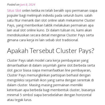
Posted on
Juni 8, 2024
Situs Slot
onlen ketika ini telah beralih opsi permainan siapa
populer bagi melimpah individu pada seluruh bumi. salah
satu fitur menarik dari slot online ialah mekanisme Cluster
Pays, yang memberikan taktik melakukan permainan apa
lain asal slot online kuno. Di dalam tulisan ini, kami akan
mendiskusikan secara detail mengenai Cluster Pays serta
gimana cara kerja ini lain sebab slot tradisional.
Apakah Tersebut Cluster Pays?
Cluster Pays ialah model cara kerja pembayaran yang
dimanfaatkan di dalam sejumlah game slot.Berbeda serta
slot gacor biasa siapa memanfaatkan line pembayaran,
Cluster Pays memungkinkan partisipan berhasil dengan
mengoleksi sejumlah ikon yang sama dengan serentak di
dalam cluster. Masing-masing permainan memiliki
ketentuan apa berbeda bagi membentuk cluster, biasanya
minimal 5 simbol siapa bersebelahan dengan horizontal
atau tegak lurus.