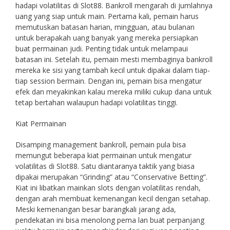
hadapi volatilitas di Slot88. Bankroll mengarah di jumlahnya
uang yang siap untuk main. Pertama kali, pemain harus
memutuskan batasan harian, mingguan, atau bulanan
untuk berapakah uang banyak yang mereka persiapkan
buat permainan judi. Penting tidak untuk melampaui
batasan ini. Setelah itu, pemain mesti membaginya bankroll
mereka ke sisi yang tambah kecil untuk dipakai dalam tiap-
tiap session bermain. Dengan ini, pemain bisa mengatur
efek dan meyakinkan kalau mereka miliki cukup dana untuk
tetap bertahan walaupun hadapi volatilitas tinggi.
Kiat Permainan
Disamping management bankroll, pemain pula bisa
memungut beberapa kiat permainan untuk mengatur
volatilitas di Slot88. Satu diantaranya taktik yang biasa
dipakai merupakan “Grinding” atau “Conservative Betting”.
Kiat ini libatkan mainkan slots dengan volatilitas rendah,
dengan arah membuat kemenangan kecil dengan setahap.
Meski kemenangan besar barangkali jarang ada,
pendekatan ini bisa menolong pema lan buat perpanjang