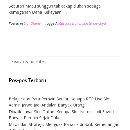
Sebutan Madu sungguh tak cakap diubah sebagai
kemegahan Dana Kekayaan! …
Posted in
Slot Online
Tagged
situs judi slot online terpercaya
Pos-pos Terbaru
Belajar dari Para Pemain Senior: Kenapa RTP Live Slot
Admin Jarwo Jadi Andalan Banyak Orang?
Dibalik Layar Slot Online: Kenapa Slot Netent Jadi Favorit
Banyak Pemain Sejak Dulu
Mitos dan Strategi: Menguak Rahasia di Balik Kemenangan