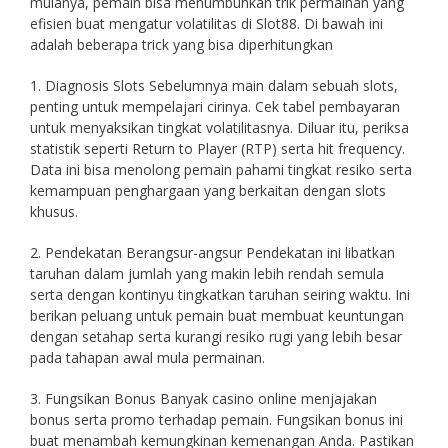
mulanya, pemain bisa menumbuhkan trik permainan yang
efisien buat mengatur volatilitas di Slot88. Di bawah ini
adalah beberapa trick yang bisa diperhitungkan
1. Diagnosis Slots Sebelumnya main dalam sebuah slots,
penting untuk mempelajari cirinya. Cek tabel pembayaran
untuk menyaksikan tingkat volatilitasnya. Diluar itu, periksa
statistik seperti Return to Player (RTP) serta hit frequency.
Data ini bisa menolong pemain pahami tingkat resiko serta
kemampuan penghargaan yang berkaitan dengan slots
khusus.
2. Pendekatan Berangsur-angsur Pendekatan ini libatkan
taruhan dalam jumlah yang makin lebih rendah semula
serta dengan kontinyu tingkatkan taruhan seiring waktu. Ini
berikan peluang untuk pemain buat membuat keuntungan
dengan setahap serta kurangi resiko rugi yang lebih besar
pada tahapan awal mula permainan.
3. Fungsikan Bonus Banyak casino online menjajakan
bonus serta promo terhadap pemain. Fungsikan bonus ini
buat menambah kemungkinan kemenangan Anda. Pastikan