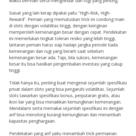
waktu bermain serta menghindar dari rugi yang penting.
Siasat yang lain kerap dipakai yaitu “High-Risk, High-
Reward”. Pemain yang memutuskan trick ini condong main
di slots dengan volatilitas tinggi, dengan keinginan
memperoleh kemenangan besar dengan cepat. Pendekatan
ini memerlukan tingkat toleran resiko yang lebih tinggi,
lantaran pemain harus siap hadapi jangka periode tiada
kemenangan dan rugi yang berarti saat sebelum
kemenangan besar ada. Tapi, bila sukses, kemenangan
besar itu bisa hasilkan pengembalian investasi yang cukup
tinggi.
Tidak hanya itu, penting buat mengenal sejumlah spesifikasi
privat dalam slots yang bisa pengaruhi volatilitas. Sejumlah
slots tawarkan spesifikasi bonus, perputaran gratis, atau
ikon liar yang bisa menaikkan kemungkinan kemenangan.
Mendalami serta memakai sejumlah spesifikasi ini dengan
arif bisa menolong kurangi kemungkinan dan menambah
kapasitas penghargaan.
Pendekatan yang arif yaitu menambah trick permainan.