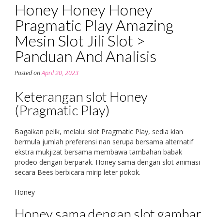
Honey Honey Honey
Pragmatic Play Amazing
Mesin Slot Jili Slot >
Panduan And Analisis
Posted on
April 20, 2023
Keterangan slot Honey
(Pragmatic Play)
Bagaikan pelik, melalui slot Pragmatic Play, sedia kian
bermula jumlah preferensi nan serupa bersama alternatif
ekstra mukjizat bersama membawa tambahan babak
prodeo dengan berparak. Honey sama dengan slot animasi
secara Bees berbicara mirip leter pokok.
Honey
Honey sama dengan slot gambar