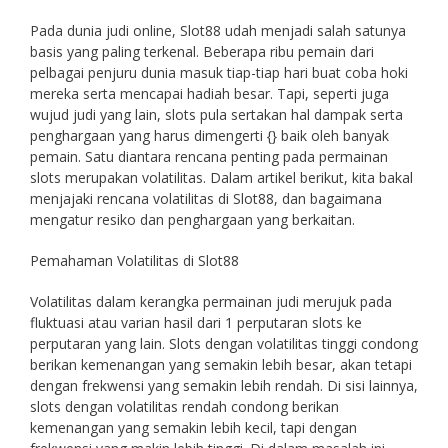
Pada dunia judi online, Slot88 udah menjadi salah satunya
basis yang paling terkenal. Beberapa ribu pemain dari
pelbagai penjuru dunia masuk tiap-tiap hari buat coba hoki
mereka serta mencapai hadiah besar. Tapi, seperti juga
wujud judi yang lain, slots pula sertakan hal dampak serta
penghargaan yang harus dimengerti {} baik oleh banyak
pemain. Satu diantara rencana penting pada permainan
slots merupakan volatilitas. Dalam artikel berikut, kita bakal
menjajaki rencana volatilitas di Slot88, dan bagaimana
mengatur resiko dan penghargaan yang berkaitan.
Pemahaman Volatilitas di Slot88
Volatilitas dalam kerangka permainan judi merujuk pada
fluktuasi atau varian hasil dari 1 perputaran slots ke
perputaran yang lain. Slots dengan volatilitas tinggi condong
berikan kemenangan yang semakin lebih besar, akan tetapi
dengan frekwensi yang semakin lebih rendah. Di sisi lainnya,
slots dengan volatilitas rendah condong berikan
kemenangan yang semakin lebih kecil, tapi dengan