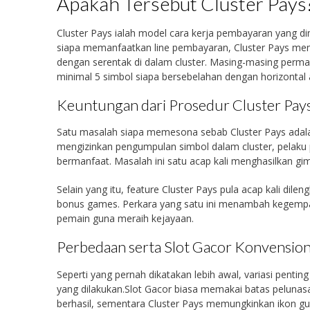
Apakah Tersebut Cluster Pays
Cluster Pays ialah model cara kerja pembayaran yang di
siapa memanfaatkan line pembayaran, Cluster Pays mem
dengan serentak di dalam cluster. Masing-masing perma
minimal 5 simbol siapa bersebelahan dengan horizontal a
Keuntungan dari Prosedur Cluster Pay
Satu masalah siapa memesona sebab Cluster Pays adal
mengizinkan pengumpulan simbol dalam cluster, pelaku p
bermanfaat. Masalah ini satu acap kali menghasilkan g
Selain yang itu, feature Cluster Pays pula acap kali dile
bonus games. Perkara yang satu ini menambah kegempar
pemain guna meraih kejayaan.
Perbedaan serta Slot Gacor Konvension
Seperti yang pernah dikatakan lebih awal, variasi pentin
yang dilakukan.Slot Gacor biasa memakai batas pelunas
berhasil, sementara Cluster Pays memungkinkan ikon g