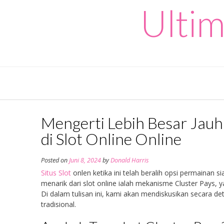
Skip
Ultim
to
content
Mengerti Lebih Besar Jau
di Slot Online Online
Posted on
Juni 8, 2024
by
Donald Harris
Situs Slot
onlen ketika ini telah beralih opsi permainan s
menarik dari slot online ialah mekanisme Cluster Pays, 
Di dalam tulisan ini, kami akan mendiskusikan secara det
tradisional.