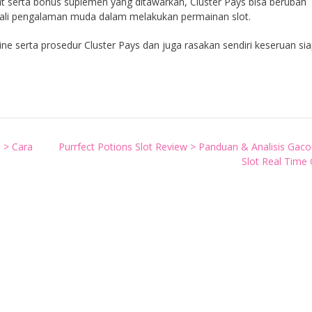
fit serta bonus suplemen yang ditawarkan, Cluster Pays bisa berubah
gali pengalaman muda dalam melakukan permainan slot.
ine serta prosedur Cluster Pays dan juga rasakan sendiri keseruan si
 > Cara
Purrfect Potions Slot Review > Panduan & Analisis Gac
Slot Real Time