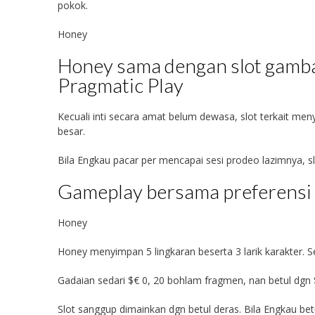
pokok.
Honey
Honey sama dengan slot gamba
Pragmatic Play
Kecuali inti secara amat belum dewasa, slot terkait m
besar.
Bila Engkau pacar per mencapai sesi prodeo lazimnya, s
Gameplay bersama preferensi 
Honey
Honey menyimpan 5 lingkaran beserta 3 larik karakter. Sed
Gadaian sedari $€ 0, 20 bohlam fragmen, nan betul dgn
Slot sanggup dimainkan dgn betul deras. Bila Engkau b