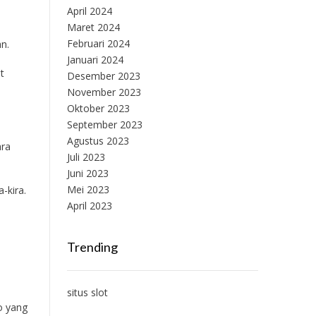
April 2024
Maret 2024
Februari 2024
n.
Januari 2024
t
Desember 2023
November 2023
Oktober 2023
September 2023
Agustus 2023
ara
Juli 2023
Juni 2023
Mei 2023
-kira.
April 2023
Trending
situs slot
o yang