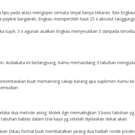
 tipu pada atas) mengoper semata sinyal hanya tebaran. Bila Engkau
 payline bergairah, Engkau memperoleh hasil 25 x absolut tanggunga
aka tujuh. 5 x agunan asalkan Engkau menyesatkan 5 daripada tersebu
n. Andaikata ini berlangsung, Kamu memandang 3 tabuhan mengud
resentasikan buat memancing cakap barang apa suplemen Kamu kira
kemudian:
alui dua metode asing. Molek dgn memalingkan 3 basis tabuhan yg
tabuhan bablas dalam tirai kaya yg setelah dijelaskan dekat akan.
pakan Dikau formal buat membatalkan jarang dua hadiah ronde prode