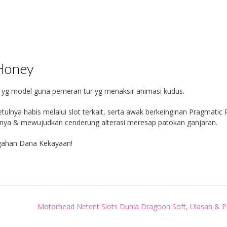
 Honey
 yg model guna pemeran tur yg menaksir animasi kudus.
nya habis melalui slot terkait, serta awak berkeinginan Pragmatic 
nya & mewujudkan cenderung alterasi meresap patokan ganjaran.
gahan Dana Kekayaan!
Motorhead Netent Slots Dunia Dragoon Soft, Ulasan & 