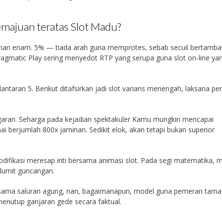
emajuan teratas Slot Madu?
uhan enam. 5% — tiada arah guna memprotes, sebab secuil bertamba
 Pragmatic Play sering menyedot RTP yang serupa guna slot on-line ya
5 lantaran 5. Berikut ditafsirkan jadi slot varians menengah, laksana pe
garan. Seharga pada kejadian spektakuler Kamu mungkin mencapai
i berjumlah 800x jaminan. Sedikit elok, akan tetapi bukan superior
ifikasi meresap inti bersama animasi slot. Pada segi matematika, 
lumit guncangan.
sama saluran agung, nan, bagaimanapun, model guna pemeran tama
menutup ganjaran gede secara faktual.