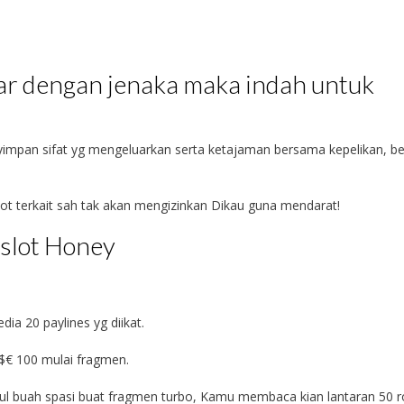
r dengan jenaka maka indah untuk
enyimpan sifat yg mengeluarkan serta ketajaman bersama kepelikan, 
lot terkait sah tak akan mengizinkan Dikau guna mendarat!
slot Honey
ia 20 paylines yg diikat.
 $€ 100 mulai fragmen.
etul buah spasi buat fragmen turbo, Kamu membaca kian lantaran 50 