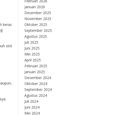
Februari 2026
Januari 2026
Desember 2025
November 2025
h keras
Oktober 2025
ng
September 2025
Agustus 2025
Juli 2025
nuh slot
Juni 2025
Mei 2025
April 2025
Februari 2025
Januari 2025
Desember 2024
maupun,
Oktober 2024
September 2024
Agustus 2024
sya.
Juli 2024
Juni 2024
Mei 2024