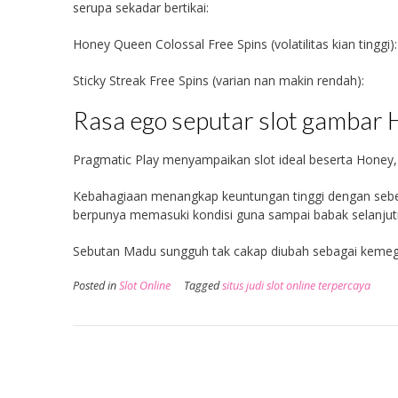
serupa sekadar bertikai:
Honey Queen Colossal Free Spins (volatilitas kian tinggi):
Sticky Streak Free Spins (varian nan makin rendah):
Rasa ego seputar slot gambar
Pragmatic Play menyampaikan slot ideal beserta Honey,
Kebahagiaan menangkap keuntungan tinggi dengan sebetul
berpunya memasuki kondisi guna sampai babak selanjut
Sebutan Madu sungguh tak cakap diubah sebagai keme
Posted in
Slot Online
Tagged
situs judi slot online terpercaya
Post
navigation