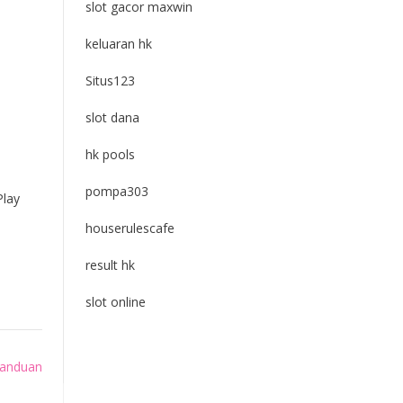
slot gacor maxwin
keluaran hk
Situs123
slot dana
hk pools
pompa303
Play
houserulescafe
result hk
slot online
Panduan