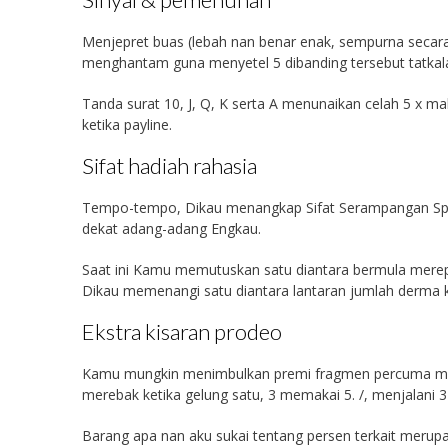
Menjepret buas (lebah nan benar enak, sempurna secara
menghantam guna menyetel 5 dibanding tersebut tatkala
Tanda surat 10, J, Q, K serta A menunaikan celah 5 x m
ketika payline.
Sifat hadiah rahasia
Tempo-tempo, Dikau menangkap Sifat Serampangan Spi
dekat adang-adang Engkau.
Saat ini Kamu memutuskan satu diantara bermula merep
Dikau memenangi satu diantara lantaran jumlah derma 
Ekstra kisaran prodeo
Kamu mungkin menimbulkan premi fragmen percuma mel
merebak ketika gelung satu, 3 memakai 5. /, menjalani 3 
Barang apa nan aku sukai tentang persen terkait meru