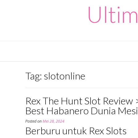
Skip
Ultim
to
content
Tag:
slotonline
Rex The Hunt Slot Review
Best Habanero Dunia Mesi
Posted on
Mei 28, 2024
Berburu untuk Rex Slots