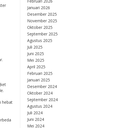
Februari 2026
kter
Januari 2026
Desember 2025
November 2025
Oktober 2025
September 2025
Agustus 2025
Juli 2025
Juni 2025
r.
Mei 2025
April 2025
Februari 2025
Januari 2025
ket
Desember 2024
e.
Oktober 2024
September 2024
i hebat
Agustus 2024
Juli 2024
Juni 2024
erbeda
Mei 2024