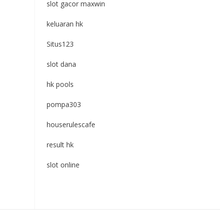
slot gacor maxwin
keluaran hk
Situs123
slot dana
hk pools
pompa303
houserulescafe
result hk
slot online