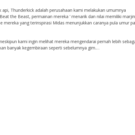
rek api, Thunderkick adalah perusahaan kami melakukan umumnya
at the Beast, permainan mereka ‘ menarik dan nilai memiliki marjin
ame mereka yang terinspirasi Midas menunjukkan caranya pula umur p
meskipun kami ingin melihat mereka mengendarai pernah lebih sebaga
silkan banyak kegembiraan seperti sebelumnya gim.…