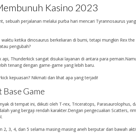
g Membunuh Kasino 2023
, sebuah perjalanan melalui purba hari mencari Tyrannosaurus yang
waktu ketika dinosaurus berkeliaran di bumi, tetapi mungkin Rex the
 atau pengubah?
k api, Thunderkick sangat disukai layanan di antara para pemain.Nam
ebih tenang dengan game-game yang lebih baru.
k kepuasan? Nikmati dan lihat apa yang terjadi!
nt Base Game
k di tempat ini, diikuti oleh T-rex, Triceratops, Parasaurolophus, d
dalah yang bergaji rendah karakter.Dengan pengecualian Scatters, ri
l.
2, 3, 4, dan 5 selama masing-masing aneh berputar dari bawah aktiv