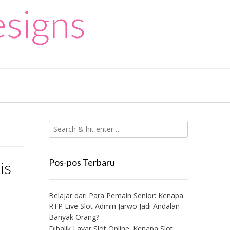
esigns
Pos-pos Terbaru
is
Belajar dari Para Pemain Senior: Kenapa
RTP Live Slot Admin Jarwo Jadi Andalan
Banyak Orang?
Dibalik Layar Slot Online: Kenapa Slot