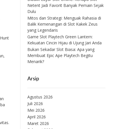
Netent Jadi Favorit Banyak Pemain Sejak
Dulu
Mitos dan Strategi: Menguak Rahasia di
Balik Kemenangan di Slot Kakek Zeus
yang Legendaris
Game Slot Playtech Green Lantern:
 Hunt
Kekuatan Cincin Hijau di Ujung Jari Anda
Bukan Sekadar Slot Biasa: Apa yang
Membuat Epic Ape Playtech Begitu
un,
Menarik?
Arsip
Agustus 2026
an
Juli 2026
mba
Mei 2026
April 2026
itas.
Maret 2026