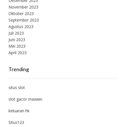
Desember 2023
November 2023
Oktober 2023
September 2023
Agustus 2023
Juli 2023
Juni 2023
Mei 2023
April 2023
Trending
situs slot
slot gacor maxwin
keluaran hk
Situs123