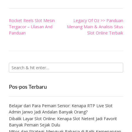
Post
Rocket Reels Slot Mesin
Legacy Of Oz >> Panduan
navigation
Tergacor – Ulasan And
Menang Main & Analisis Situs
Panduan
Slot Online Terbaik
Pos-pos Terbaru
Belajar dari Para Pemain Senior: Kenapa RTP Live Slot
Admin Jarwo Jadi Andalan Banyak Orang?
Dibalik Layar Slot Online: Kenapa Slot Netent Jadi Favorit
Banyak Pemain Sejak Dulu
Mitos dan Strategi: Menguak Rahasia di Balik Kemenangan