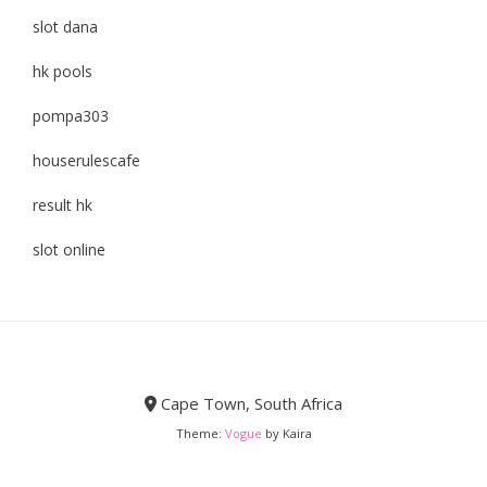
slot dana
hk pools
pompa303
houserulescafe
result hk
slot online
Cape Town, South Africa
Theme:
Vogue
by Kaira