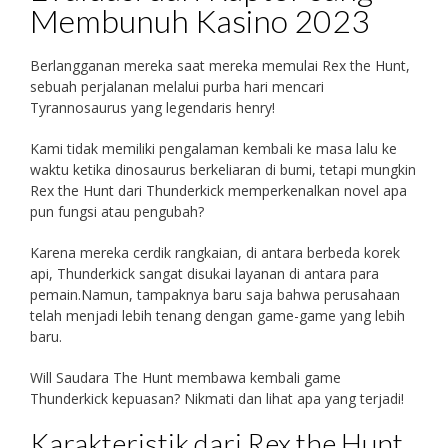
Membunuh Kasino 2023
Berlangganan mereka saat mereka memulai Rex the Hunt,
sebuah perjalanan melalui purba hari mencari
Tyrannosaurus yang legendaris henry!
Kami tidak memiliki pengalaman kembali ke masa lalu ke
waktu ketika dinosaurus berkeliaran di bumi, tetapi mungkin
Rex the Hunt dari Thunderkick memperkenalkan novel apa
pun fungsi atau pengubah?
Karena mereka cerdik rangkaian, di antara berbeda korek
api, Thunderkick sangat disukai layanan di antara para
pemain.Namun, tampaknya baru saja bahwa perusahaan
telah menjadi lebih tenang dengan game-game yang lebih
baru.
Will Saudara The Hunt membawa kembali game
Thunderkick kepuasan? Nikmati dan lihat apa yang terjadi!
Karakteristik dari Rex the Hunt