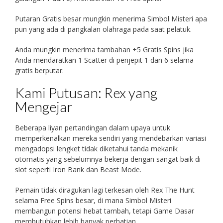
Putaran Gratis besar mungkin menerima Simbol Misteri apa
pun yang ada di pangkalan olahraga pada saat pelatuk.
Anda mungkin menerima tambahan +5 Gratis Spins jika
Anda mendaratkan 1 Scatter di penjepit 1 dan 6 selama
gratis berputar.
Kami Putusan: Rex yang
Mengejar
Beberapa liyan pertandingan dalam upaya untuk
memperkenalkan mereka sendiri yang mendebarkan variasi
mengadopsi lengket tidak diketahui tanda mekanik
otomatis yang sebelumnya bekerja dengan sangat baik di
slot seperti Iron Bank dan Beast Mode.
Pemain tidak diragukan lagi terkesan oleh Rex The Hunt
selama Free Spins besar, di mana Simbol Misteri
membangun potensi hebat tambah, tetapi Game Dasar
membutuhkan lebih banyak perhatian.