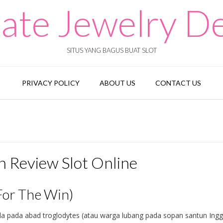
ate Jewelry D
SITUS YANG BAGUS BUAT SLOT
PRIVACY POLICY
ABOUT US
CONTACT US
n Review Slot Online
 For The Win)
la pada abad troglodytes (atau warga lubang pada sopan santun Ingg