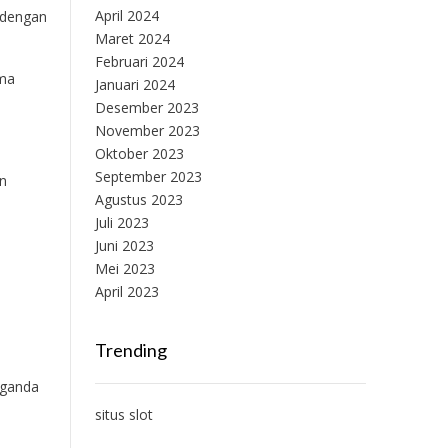
April 2024
k dengan
Maret 2024
Februari 2024
ima
Januari 2024
Desember 2023
November 2023
Oktober 2023
September 2023
an
Agustus 2023
Juli 2023
Juni 2023
Mei 2023
April 2023
Trending
gganda
situs slot