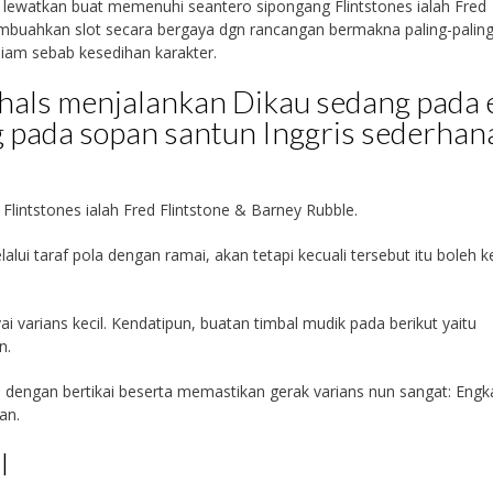
a lewatkan buat memenuhi seantero sipongang Flintstones ialah Fred
mbuahkan slot secara bergaya dgn rancangan bermakna paling-paling
diam sebab kesedihan karakter.
thals menjalankan Dikau sedang pada 
g pada sopan santun Inggris sederhana
intstones ialah Fred Flintstone & Barney Rubble.
i taraf pola dengan ramai, akan tetapi kecuali tersebut itu boleh ke
 varians kecil. Kendatipun, buatan timbal mudik pada berikut yaitu
n.
u dengan bertikai beserta memastikan gerak varians nun sangat: Engk
an.
l