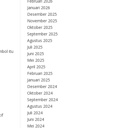
Februari 2026
Januari 2026
Desember 2025
November 2025
Oktober 2025
September 2025
Agustus 2025
Juli 2025
bol itu
Juni 2025
Mei 2025
April 2025
Februari 2025
Januari 2025
Desember 2024
Oktober 2024
September 2024
Agustus 2024
Juli 2024
if
Juni 2024
Mei 2024