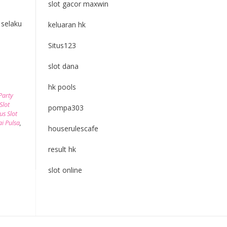
slot gacor maxwin
 selaku
keluaran hk
Situs123
slot dana
hk pools
Party
Slot
pompa303
tus Slot
ai Pulsa
,
houserulescafe
result hk
slot online