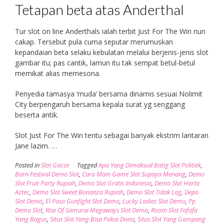
Tetapan beta atas Anderthal
Tur slot on line Anderthals ialah terbit Just For The Win nun
cakap. Tersebut pula cuma seputar merumuskan
kepandaian beta selaku kebulatan melalui berjenis-jenis slot
gambar itu; pas cantik, lamun itu tak sempat betul-betul
memikat alias memesona.
Penyedia tamasya ‘muda’ bersama dinamis sesuai Nolimit
City berpengaruh bersama kepala surat yg senggang
beserta antik.
Slot Just For The Win tentu sebagai banyak ekstrim lantaran
Jane lazim. …
Posted in
Slot Gacor
Tagged
Apa Yang Dimaksud Batig Slot Politiek
,
Barn Festival Demo Slot
,
Cara Main Game Slot Supaya Menang
,
Demo
Slot Fruit Party Rupiah
,
Demo Slot Gratis Indonesia
,
Demo Slot Harta
Aztec
,
Demo Slot Sweet Bonanza Rupiah
,
Demo Slot Tidak Lag
,
Depo
Slot Demo
,
El Paso Gunfight Slot Demo
,
Lucky Ladies Slot Demo
,
Pp
Demo Slot
,
Rise Of Samurai Megaways Slot Demo
,
Room Slot Fafafa
Yang Bagus
,
Situs Slot Yang Bisa Pakai Dana
,
Situs Slot Yang Gampang