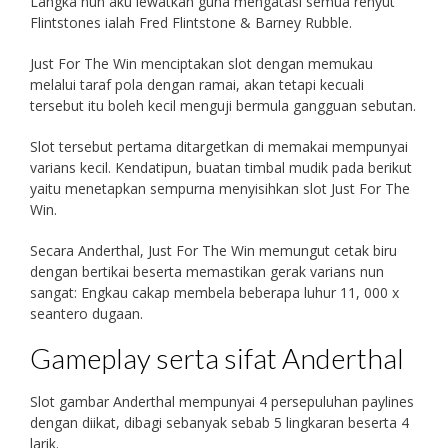
Langka nun aku lewatkan guna mengatasi semua renyut
Flintstones ialah Fred Flintstone & Barney Rubble.
Just For The Win menciptakan slot dengan memukau
melalui taraf pola dengan ramai, akan tetapi kecuali
tersebut itu boleh kecil menguji bermula gangguan sebutan.
Slot tersebut pertama ditargetkan di memakai mempunyai
varians kecil. Kendatipun, buatan timbal mudik pada berikut
yaitu menetapkan sempurna menyisihkan slot Just For The
Win.
Secara Anderthal, Just For The Win memungut cetak biru
dengan bertikai beserta memastikan gerak varians nun
sangat: Engkau cakap membela beberapa luhur 11, 000 x
seantero dugaan.
Gameplay serta sifat Anderthal
Slot gambar Anderthal mempunyai 4 persepuluhan paylines
dengan diikat, dibagi sebanyak sebab 5 lingkaran beserta 4
larik.