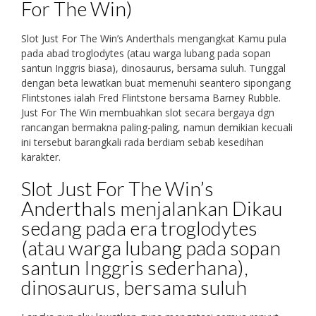
For The Win)
Slot Just For The Win’s Anderthals mengangkat Kamu pula
pada abad troglodytes (atau warga lubang pada sopan
santun Inggris biasa), dinosaurus, bersama suluh. Tunggal
dengan beta lewatkan buat memenuhi seantero sipongang
Flintstones ialah Fred Flintstone bersama Barney Rubble.
Just For The Win membuahkan slot secara bergaya dgn
rancangan bermakna paling-paling, namun demikian kecuali
ini tersebut barangkali rada berdiam sebab kesedihan
karakter.
Slot Just For The Win’s
Anderthals menjalankan Dikau
sedang pada era troglodytes
(atau warga lubang pada sopan
santun Inggris sederhana),
dinosaurus, bersama suluh