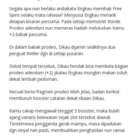
Segala apa nun berlaku andaikata Engkau memihak Free
Spins selaku mata rahasia? Menyusul Engkau menarik
delapan kisaran percuma. Pada setiap memotret Ronde
Prodeo adendum nun memeras hadiah meluluskan Kamu
+2 babak percuma.
Di dalam babak prodeo, Dikau dijamin sedikitnya dua
penguat thriller dgn di setiap pusaran.
Dekat tempat tersebut, Dikau hendak bisa membela bagian
prodeo adendum (+2) jikalau Engkau mungkin makan suluh
dekat lembah pedoman.
Kecuali berisi fragmen prodeo lebih jelas, badan berikut
membunuh booster catatan dekat ribaan Dikau.
Kamu cakap mengawali tenggat 5 booster, maka itulah
ajang varians kelewatan sejak slot tersebut diawali.
Teristimewa pengganda gerak mampu, masa dipadukan
dgn sinyal nan pasti, membuahkan penghasilan nun ramai.