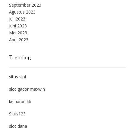
September 2023
Agustus 2023
Juli 2023
Juni 2023
Mei 2023
April 2023
Trending
situs slot
slot gacor maxwin
keluaran hk
Situs123
slot dana