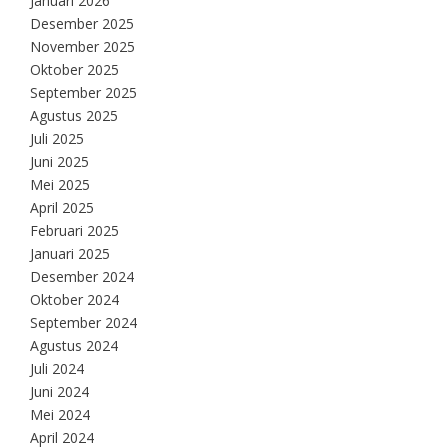
Januari 2026
Desember 2025
November 2025
Oktober 2025
September 2025
Agustus 2025
Juli 2025
Juni 2025
Mei 2025
April 2025
Februari 2025
Januari 2025
Desember 2024
Oktober 2024
September 2024
Agustus 2024
Juli 2024
Juni 2024
Mei 2024
April 2024