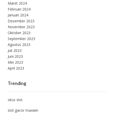
Maret 2024
Februari 2024
Januari 2024
Desember 2023
November 2023
Oktober 2023
September 2023
Agustus 2023
Juli 2023
Juni 2023
Mei 2023
April 2023
Trending
situs slot
slot gacor maxwin