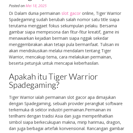
Posted on
Mei 18, 2025
Di Dalam dunia permainan
slot gacor
online, Tiger Warrior
Spadegaming sudah berubah salah nomor satu title siapa
terutama menggaet fokus sekumpulan pelaku. Bersama
gambar siapa mempesona dan fitur-fitur kreatif, game ini
menawarkan kejadian bermain siapa nggak sekedar
menggembirakan akan tetapi pula bermanfaat. Tulisan ini
akan mendiskusikan melalui mendalam tentang Tiger
Warrior, mencakup tema, cara melakukan permainan,
beserta petunjuk untuk mencapai keberhasilan.
Apakah itu Tiger Warrior
Spadegaming?
Tiger Warrior ialah permainan slot gacor apa dimajukan
dengan Spadegaming, sebuah provider perangkat software
terkemuka di sektor industri permainan.Permainan ini
terilhami dengan tradisi Asia dan juga memperlihatkan
simbol siapa berkecukupan makna, mirip harimau, dragon,
dan juga berbagai artefak konvensional. Rancangan gambar