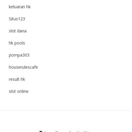
keluaran hk
Situs123
slot dana
hk pools
pompa303
houserulescafe
result hk
slot online