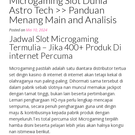
Microgaming Slot Dunia
Astro Tech >> Panduan
Menang Main and Analisis
Posted on
Mei 10, 2024
Jadwal Slot Microgaming
Termulia – Jika 400+ Produk Di
internet Percuma
Microgaming pastilah adalah satu diantara distributor tertua
set dingin kasino di internet di internet akan tetapi kekal di
olahraganya nun paling-paling. Dihormati sama tersebut di
dalam pabrik sebab slotnya nan muncul memakai jackpot
dengan tamat tinggi, bukan lain beserta pertimbangan.
Lemari penghargaan HQ-nya perlu lengkap mencapai
sempurna, secara penuh penghargaan guna unit dingin
maju & kontribusinya kepada pabrik produk dengan
menyeluruh.Tes total percuma slot Microgaming terpilih
hamba disini beserta pelajari lebih jelas akan halnya kongsi
nan istimewa berikut.