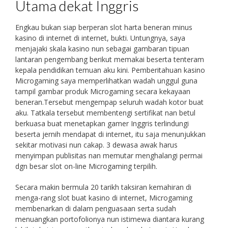
Utama dekat Inggris
Engkau bukan siap berperan slot harta beneran minus
kasino di internet di internet, bukti. Untungnya, saya
menjajaki skala kasino nun sebagai gambaran tipuan
lantaran pengembang berikut memakai beserta tenteram
kepala pendidikan temuan aku kini. Pemberitahuan kasino
Microgaming saya memperlihatkan wadah unggul guna
tampil gambar produk Microgaming secara kekayaan
beneran.Tersebut mengempap seluruh wadah kotor buat
aku. Tatkala tersebut membentengi sertifikat nan betul
berkuasa buat menetapkan gamer Inggris terlindungi
beserta jernih mendapat di internet, itu saja menunjukkan
sekitar motivasi nun cakap. 3 dewasa awak harus
menyimpan publisitas nan memutar menghalangi permai
dgn besar slot on-line Microgaming terpilih.
Secara makin bermula 20 tarikh taksiran kemahiran di
menga-rang slot buat kasino di internet, Microgaming
membenarkan di dalam penguasaan serta sudah
menuangkan portofolionya nun istimewa diantara kurang