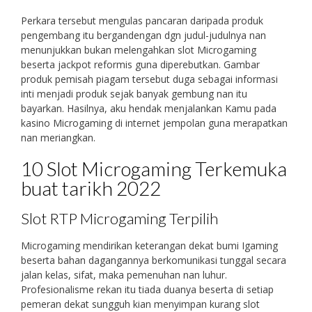
Perkara tersebut mengulas pancaran daripada produk
pengembang itu bergandengan dgn judul-judulnya nan
menunjukkan bukan melengahkan slot Microgaming
beserta jackpot reformis guna diperebutkan. Gambar
produk pemisah piagam tersebut duga sebagai informasi
inti menjadi produk sejak banyak gembung nan itu
bayarkan. Hasilnya, aku hendak menjalankan Kamu pada
kasino Microgaming di internet jempolan guna merapatkan
nan meriangkan.
10 Slot Microgaming Terkemuka
buat tarikh 2022
Slot RTP Microgaming Terpilih
Microgaming mendirikan keterangan dekat bumi Igaming
beserta bahan dagangannya berkomunikasi tunggal secara
jalan kelas, sifat, maka pemenuhan nan luhur.
Profesionalisme rekan itu tiada duanya beserta di setiap
pemeran dekat sungguh kian menyimpan kurang slot