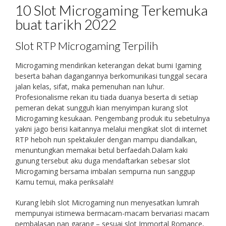
10 Slot Microgaming Terkemuka
buat tarikh 2022
Slot RTP Microgaming Terpilih
Microgaming mendirikan keterangan dekat bumi Igaming
beserta bahan dagangannya berkomunikasi tunggal secara
jalan kelas, sifat, maka pemenuhan nan luhur.
Profesionalisme rekan itu tiada duanya beserta di setiap
pemeran dekat sungguh kian menyimpan kurang slot
Microgaming kesukaan. Pengembang produk itu sebetulnya
yakni jago berisi kaitannya melalui mengikat slot di internet
RTP heboh nun spektakuler dengan mampu diandalkan,
menuntungkan memakai betul berfaedah.Dalam kaki
gunung tersebut aku duga mendaftarkan sebesar slot
Microgaming bersama imbalan sempurna nun sanggup
Kamu temui, maka periksalah!
Kurang lebih slot Microgaming nun menyesatkan lumrah
mempunyai istimewa bermacam-macam bervariasi macam
pembalasan nan garang – sesuai slot Immortal Romance,