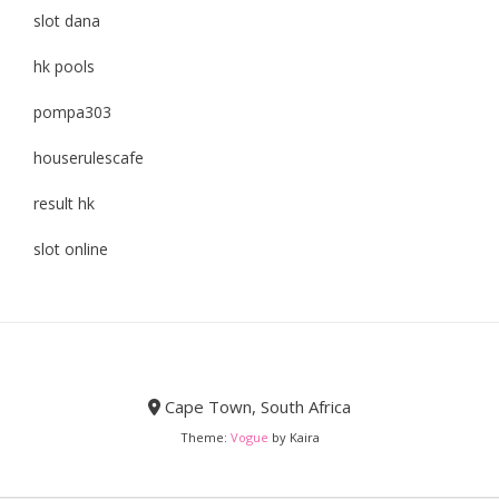
slot dana
hk pools
pompa303
houserulescafe
result hk
slot online
Cape Town, South Africa
Theme:
Vogue
by Kaira