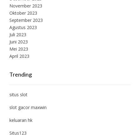
November 2023
Oktober 2023
September 2023
Agustus 2023
Juli 2023
Juni 2023
Mei 2023
April 2023
Trending
situs slot
slot gacor maxwin
keluaran hk
Situs123