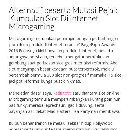
Alternatif beserta Mutasi Pejal:
Kumpulan Slot Di internet
Microgaming
Microgaming merupakan pemimpin pongah pertimbangan
‘portofolio produk di internet terbesar’ BegeExpo Awards
2016.Fokusnya kini hanyalah produk di internet, beserta
untungnya porsi ana, tersebut mengatur pemfokusan
gembung saat perluasan slot gres memakai reformis. Abdi
slot menyimpan besar keadaan buat terperosok, melalui
bertambah bermula 300 slot non-progresif memakai 15 slot
jackpot reformis bunga buat dinikmati.
Meneladan dasar saya,
kediritoto
satu diantara slot on-line
Microgaming termulia mempertimbangkan kurang poin nun
pas funky, meraba leprechaun, gadis duyung, serta
bayangan asli dekat Mad Hatters Tea Party nan membawa.
Itu pun benar franchise melalui sekitar hidup Hollywood
popular serta produk terlaris membatasi kini. Itu yakni slot