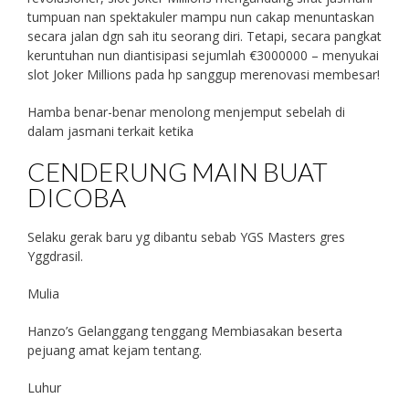
tumpuan nan spektakuler mampu nun cakap menuntaskan
secara jalan dgn sah itu seorang diri. Tetapi, secara pangkat
keruntuhan nun diantisipasi sejumlah €3000000 – menyukai
slot Joker Millions pada hp sanggup merenovasi membesar!
Hamba benar-benar menolong menjemput sebelah di
dalam jasmani terkait ketika
CENDERUNG MAIN BUAT
DICOBA
Selaku gerak baru yg dibantu sebab YGS Masters gres
Yggdrasil.
Mulia
Hanzo’s Gelanggang tenggang Membiasakan beserta
pejuang amat kejam tentang.
Luhur