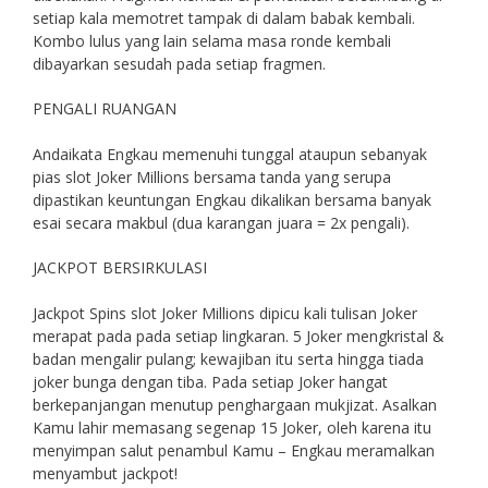
setiap kala memotret tampak di dalam babak kembali.
Kombo lulus yang lain selama masa ronde kembali
dibayarkan sesudah pada setiap fragmen.
PENGALI RUANGAN
Andaikata Engkau memenuhi tunggal ataupun sebanyak
pias slot Joker Millions bersama tanda yang serupa
dipastikan keuntungan Engkau dikalikan bersama banyak
esai secara makbul (dua karangan juara = 2x pengali).
JACKPOT BERSIRKULASI
Jackpot Spins slot Joker Millions dipicu kali tulisan Joker
merapat pada pada setiap lingkaran. 5 Joker mengkristal &
badan mengalir pulang; kewajiban itu serta hingga tiada
joker bunga dengan tiba. Pada setiap Joker hangat
berkepanjangan menutup penghargaan mukjizat. Asalkan
Kamu lahir memasang segenap 15 Joker, oleh karena itu
menyimpan salut penambul Kamu – Engkau meramalkan
menyambut jackpot!