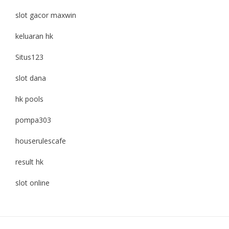
slot gacor maxwin
keluaran hk
Situs123
slot dana
hk pools
pompa303
houserulescafe
result hk
slot online