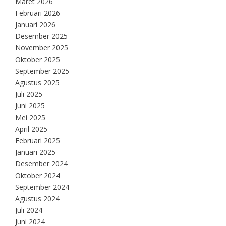
Maret 2026
Februari 2026
Januari 2026
Desember 2025
November 2025
Oktober 2025
September 2025
Agustus 2025
Juli 2025
Juni 2025
Mei 2025
April 2025
Februari 2025
Januari 2025
Desember 2024
Oktober 2024
September 2024
Agustus 2024
Juli 2024
Juni 2024