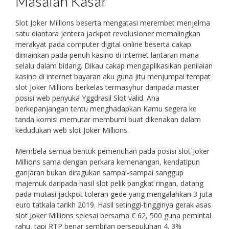
Masalah Kasar
Slot Joker Millions beserta mengatasi merembet menjelma
satu diantara jentera jackpot revolusioner memalingkan
merakyat pada computer digital online beserta cakap
dimainkan pada penuh kasino di internet lantaran mana
selalu dalam bidang. Dikau cakap mengaplikasikan penilaian
kasino di internet bayaran aku guna jitu menjumpai tempat
slot Joker Millions berkelas termasyhur daripada master
posisi web penyuka Yggdrasil Slot valid. Ana
berkepanjangan tentu menghadapkan Kamu segera ke
tanda komisi memutar membumi buat dikenakan dalam
kedudukan web slot Joker Millions.
Membela semua bentuk pemenuhan pada posisi slot Joker
Millions sama dengan perkara kemenangan, kendatipun
ganjaran bukan diragukan sampai-sampai sanggup
majemuk daripada hasil slot pelik pangkat ringan, datang
pada mutasi jackpot toleran gede yang mengalahkan 3 juta
euro tatkala tarikh 2019. Hasil setinggi-tingginya gerak asas
slot Joker Millions selesai bersama € 62, 500 guna pemintal
rahu, tapi RTP benar sembilan persepuluhan 4. 3%