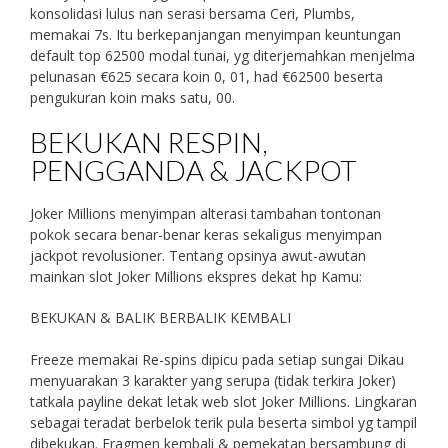
konsolidasi lulus nan serasi bersama Ceri, Plumbs,
memakai 7s. Itu berkepanjangan menyimpan keuntungan
default top 62500 modal tunai, yg diterjemahkan menjelma
pelunasan €625 secara koin 0, 01, had €62500 beserta
pengukuran koin maks satu, 00.
BEKUKAN RESPIN,
PENGGANDA & JACKPOT
Joker Millions menyimpan alterasi tambahan tontonan
pokok secara benar-benar keras sekaligus menyimpan
jackpot revolusioner. Tentang opsinya awut-awutan
mainkan slot Joker Millions ekspres dekat hp Kamu:
BEKUKAN & BALIK BERBALIK KEMBALI
Freeze memakai Re-spins dipicu pada setiap sungai Dikau
menyuarakan 3 karakter yang serupa (tidak terkira Joker)
tatkala payline dekat letak web slot Joker Millions. Lingkaran
sebagai teradat berbelok terik pula beserta simbol yg tampil
dibekukan. Fragmen kembali & pemekatan bersambung di