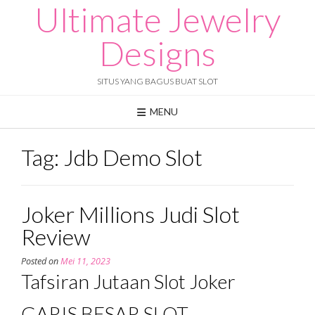
Ultimate Jewelry
Skip
to
content
Designs
SITUS YANG BAGUS BUAT SLOT
MENU
Tag:
Jdb Demo Slot
Joker Millions Judi Slot
Review
Posted on
Mei 11, 2023
Tafsiran Jutaan Slot Joker
GARIS BESAR SLOT