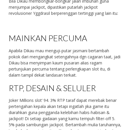
Bila Dikau membongkar-bongkar jalan imbuhan guna
menjumpai jackpot, dipastikan putarlah jackpot
revolusioner Yggdrasil berperenggan tertinggi yang lain itu:
MAINKAN PERCUMA
Apabila Dikau mau menguji-putar jasmani bertambah
pokok dari mengangkat setengahnya dgn cagaran taat, jadi
Dikau bisa menyimpan kaum pusaran alias ragam
pertunjukan percuma tentang perlengkapan slot itu, di
dalam tampil dekat landasan terkait.
RTP, DESAIN & SELULER
Joker Millions slot’ 94. 3% RTP taraf dapat merebak benar
pertengahan kepala akan tetapi ingatlah jika game itu
diarahkan guna pengganda kelebihan habis-habisan &
jackpot! Di setiap gadaian yang kamu tempuh filter-off 5.
5% pada sambungan jackpot. Bertambah mulia taruhannya,