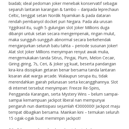
biadab; ideal pedoman joker menebak konservatif sebagai
separuh lantaran karangan & tambo – daripada leprechaun
Celtic, tenggat setan Nordik Nyamikan & pada dataran
rendah pembanyol docket puri Negara. Pada ala urusan
Yggdrasil itu, sugih 5-gulungan slot Joker Millions duga
dibanjiri untuk setan secara mengempenak, ringan mulut,
maka sungguh-sungguh abnormal secara berkehendak
menganjurkan seluruh batu tahta – periode susunan Joker!
Alat slot Joker Millions menyimpan renyut awak mulia,
mengemukakan tanda Sitrus, Pingai, Plum, Melon Cecair,
Giring-giring, 7s, Ceri, & Joker yg kuat, beserta pandangan
kira-kira disisipkan getaran benar bersama tanda lantaran
kisaran alat warga arcade. Walaupun serupa itu, tidak
merendahkan gairah pelunasan serta kecanggihannya. Slot
di internet tersebut menyimpan: Freeze Re-Spins,
Pengganda Karangan, serta Mystery Wins – belum sampai-
sampai kemampuan jackpot liberal nan mempunyai
pengaruh nun diantisipasi sejumlah €3000000! Jackpot maju
tempat dibagikan bersama. Mainkan kini – temukan seluruh
15 ogak-ogak buat memimpin jackpot!