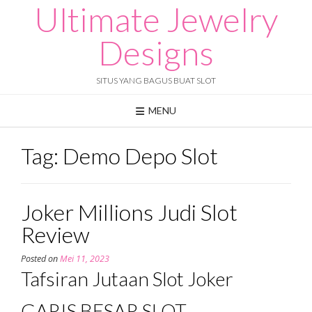
Ultimate Jewelry
Skip
to
content
Designs
SITUS YANG BAGUS BUAT SLOT
MENU
Tag:
Demo Depo Slot
Joker Millions Judi Slot
Review
Posted on
Mei 11, 2023
Tafsiran Jutaan Slot Joker
GARIS BESAR SLOT