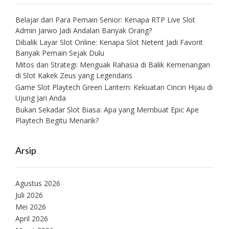
Belajar dari Para Pemain Senior: Kenapa RTP Live Slot
Admin Jarwo Jadi Andalan Banyak Orang?
Dibalik Layar Slot Online: Kenapa Slot Netent Jadi Favorit
Banyak Pemain Sejak Dulu
Mitos dan Strategi: Menguak Rahasia di Balik Kemenangan
di Slot Kakek Zeus yang Legendaris
Game Slot Playtech Green Lantern: Kekuatan Cincin Hijau di
Ujung Jari Anda
Bukan Sekadar Slot Biasa: Apa yang Membuat Epic Ape
Playtech Begitu Menarik?
Arsip
Agustus 2026
Juli 2026
Mei 2026
April 2026