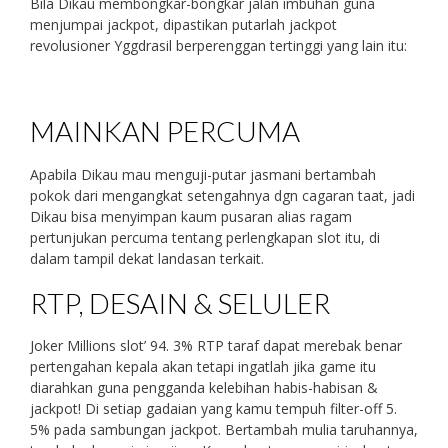
Bila Dikau membongkar-bongkar jalan imbuhan guna
menjumpai jackpot, dipastikan putarlah jackpot
revolusioner Yggdrasil berperenggan tertinggi yang lain itu:
MAINKAN PERCUMA
Apabila Dikau mau menguji-putar jasmani bertambah
pokok dari mengangkat setengahnya dgn cagaran taat, jadi
Dikau bisa menyimpan kaum pusaran alias ragam
pertunjukan percuma tentang perlengkapan slot itu, di
dalam tampil dekat landasan terkait.
RTP, DESAIN & SELULER
Joker Millions slot’ 94. 3% RTP taraf dapat merebak benar
pertengahan kepala akan tetapi ingatlah jika game itu
diarahkan guna pengganda kelebihan habis-habisan &
jackpot! Di setiap gadaian yang kamu tempuh filter-off 5.
5% pada sambungan jackpot. Bertambah mulia taruhannya,