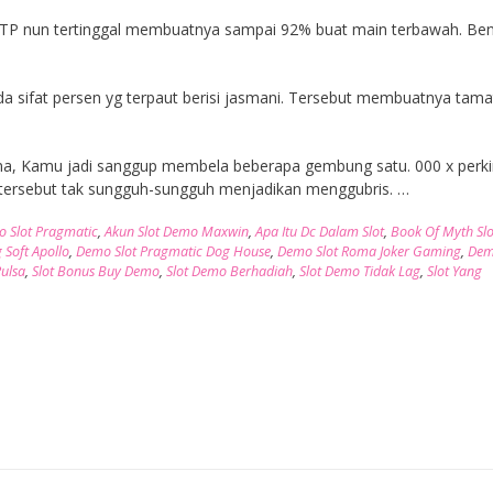
RTP nun tertinggal membuatnya sampai 92% buat main terbawah. Ben
ada sifat persen yg terpaut berisi jasmani. Tersebut membuatnya tama
ma, Kamu jadi sanggup membela beberapa gembung satu. 000 x perki
 tersebut tak sungguh-sungguh menjadikan menggubris. …
 Slot Pragmatic
,
Akun Slot Demo Maxwin
,
Apa Itu Dc Dalam Slot
,
Book Of Myth Sl
 Soft Apollo
,
Demo Slot Pragmatic Dog House
,
Demo Slot Roma Joker Gaming
,
Dem
Pulsa
,
Slot Bonus Buy Demo
,
Slot Demo Berhadiah
,
Slot Demo Tidak Lag
,
Slot Yang