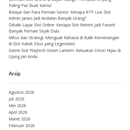
Paling Pas Buat Kamu!
Belajar dari Para Pemain Senior: Kenapa RTP Live Slot
Admin Jarwo Jadi Andalan Banyak Orang?
Dibalik Layar Slot Online: Kenapa Slot Netent Jadi Favorit
Banyak Pemain Sejak Dulu
Mitos dan Strategi: Menguak Rahasia di Balik Kemenangan
di Slot Kakek Zeus yang Legendaris
Game Slot Playtech Green Lantern: Kekuatan Cincin Hijau di
Ujung Jari Anda
Arsip
Agustus 2026
Juli 2026
Mei 2026
April 2026
Maret 2026
Februari 2026