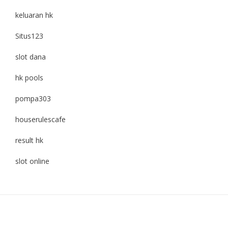
keluaran hk
Situs123
slot dana
hk pools
pompa303
houserulescafe
result hk
slot online