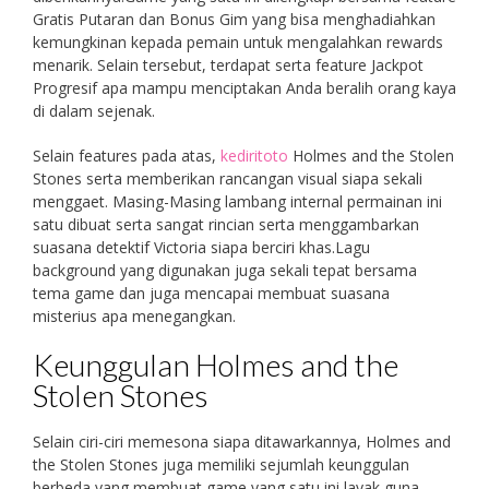
Gratis Putaran dan Bonus Gim yang bisa menghadiahkan
kemungkinan kepada pemain untuk mengalahkan rewards
menarik. Selain tersebut, terdapat serta feature Jackpot
Progresif apa mampu menciptakan Anda beralih orang kaya
di dalam sejenak.
Selain features pada atas,
kediritoto
Holmes and the Stolen
Stones serta memberikan rancangan visual siapa sekali
menggaet. Masing-Masing lambang internal permainan ini
satu dibuat serta sangat rincian serta menggambarkan
suasana detektif Victoria siapa berciri khas.Lagu
background yang digunakan juga sekali tepat bersama
tema game dan juga mencapai membuat suasana
misterius apa menegangkan.
Keunggulan Holmes and the
Stolen Stones
Selain ciri-ciri memesona siapa ditawarkannya, Holmes and
the Stolen Stones juga memiliki sejumlah keunggulan
berbeda yang membuat game yang satu ini layak guna