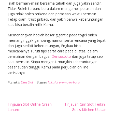
ialah bermain-main bersama tabah dan juga yakin sendiri.
Tidak Boleh terburu-buru dalam mengambil putusan dan
juga tidak boleh terkena dari perasaan waktu bermain.
Tetap diam, trust pribadi, dan yakin bahwa keberuntungan
luas bisa beralih milik Kamu.
Memenangkan hadiah besar gigantic pada togel onlen
memang nggak gampang, namun serta rencana yang tepat
dan juga sedikit keberuntungan, Engkau bisa
mencapainya.Turuti tips serta cara pada di atas, dalami
permainan dengan bagus,
Densustoto
dan juga tetap sepi
saat bermain. Siapa mengerti, mungkin keberuntungan
besar sudah tunggu Kamu pada perjudian on line
berikutnya!
Posted in
Situs Slot
Tagged
link slot promo terbaru
Post
Tinjauan Slot Online Green
Tinjauan Gim Slot Terkini:
navigation
Lantern
God’s Kitchen Ulasan