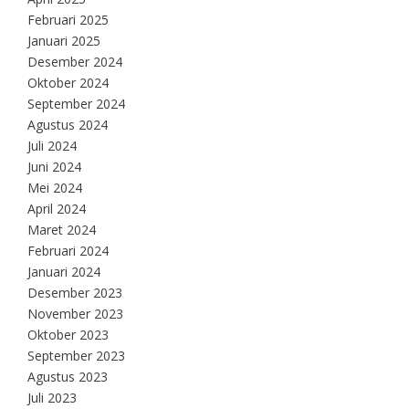
Februari 2025
Januari 2025
Desember 2024
Oktober 2024
September 2024
Agustus 2024
Juli 2024
Juni 2024
Mei 2024
April 2024
Maret 2024
Februari 2024
Januari 2024
Desember 2023
November 2023
Oktober 2023
September 2023
Agustus 2023
Juli 2023