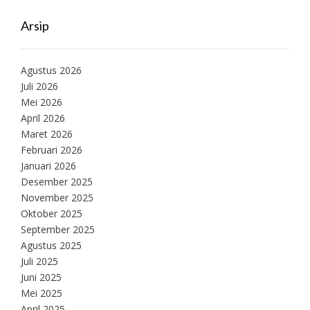
Arsip
Agustus 2026
Juli 2026
Mei 2026
April 2026
Maret 2026
Februari 2026
Januari 2026
Desember 2025
November 2025
Oktober 2025
September 2025
Agustus 2025
Juli 2025
Juni 2025
Mei 2025
April 2025