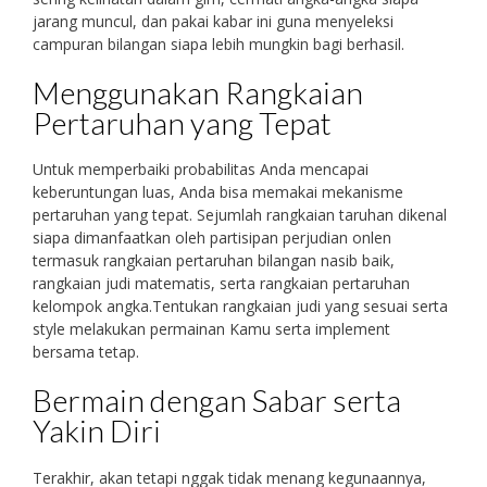
jarang muncul, dan pakai kabar ini guna menyeleksi
campuran bilangan siapa lebih mungkin bagi berhasil.
Menggunakan Rangkaian
Pertaruhan yang Tepat
Untuk memperbaiki probabilitas Anda mencapai
keberuntungan luas, Anda bisa memakai mekanisme
pertaruhan yang tepat. Sejumlah rangkaian taruhan dikenal
siapa dimanfaatkan oleh partisipan perjudian onlen
termasuk rangkaian pertaruhan bilangan nasib baik,
rangkaian judi matematis, serta rangkaian pertaruhan
kelompok angka.Tentukan rangkaian judi yang sesuai serta
style melakukan permainan Kamu serta implement
bersama tetap.
Bermain dengan Sabar serta
Yakin Diri
Terakhir, akan tetapi nggak tidak menang kegunaannya,