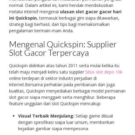
normal. Dalam artikel ini, kami hendak mendiskusikan
melalui intensif mengenai
ulasan slot gacor gacor hari
ini Quickspin
, termasuk berbagai gim siapa ditawarkan,
strategi bagi berhasil, dan tips bagi memaksimalkan
pengalaman bermain-main Anda.
Mengenal Quickspin: Supplier
Slot Gacor Terpercaya
Quickspin didirikan atas tahun 2011 serta mulai ketika itu
telah maju menjadi keliru satu supplier
Situs slot depo 10k
online terdepan di sektor industri perjudian di
internet.Bersama perhatian pada pembaruan dan juga
kualitas, Quickspin menyediakan berbagai model permainan
slot gacor siapa menggaet serta menghibur. Beberapa
feature unggulan dari slot Quickspin mencakup:
Visual Terbaik Menjulang:
Setiap game dibuat
dengan spesifikasi siapa luar umum, memberikan
kejadian gambar siapa mempesona.