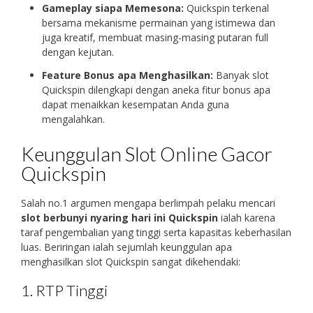
Gameplay siapa Memesona:
Quickspin terkenal
bersama mekanisme permainan yang istimewa dan
juga kreatif, membuat masing-masing putaran full
dengan kejutan.
Feature Bonus apa Menghasilkan:
Banyak slot
Quickspin dilengkapi dengan aneka fitur bonus apa
dapat menaikkan kesempatan Anda guna
mengalahkan.
Keunggulan Slot Online Gacor
Quickspin
Salah no.1 argumen mengapa berlimpah pelaku mencari
slot berbunyi nyaring hari ini Quickspin
ialah karena
taraf pengembalian yang tinggi serta kapasitas keberhasilan
luas. Beriringan ialah sejumlah keunggulan apa
menghasilkan slot Quickspin sangat dikehendaki:
1. RTP Tinggi