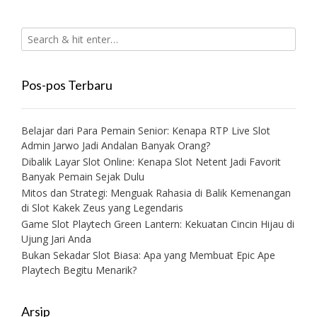
Pos-pos Terbaru
Belajar dari Para Pemain Senior: Kenapa RTP Live Slot
Admin Jarwo Jadi Andalan Banyak Orang?
Dibalik Layar Slot Online: Kenapa Slot Netent Jadi Favorit
Banyak Pemain Sejak Dulu
Mitos dan Strategi: Menguak Rahasia di Balik Kemenangan
di Slot Kakek Zeus yang Legendaris
Game Slot Playtech Green Lantern: Kekuatan Cincin Hijau di
Ujung Jari Anda
Bukan Sekadar Slot Biasa: Apa yang Membuat Epic Ape
Playtech Begitu Menarik?
Arsip