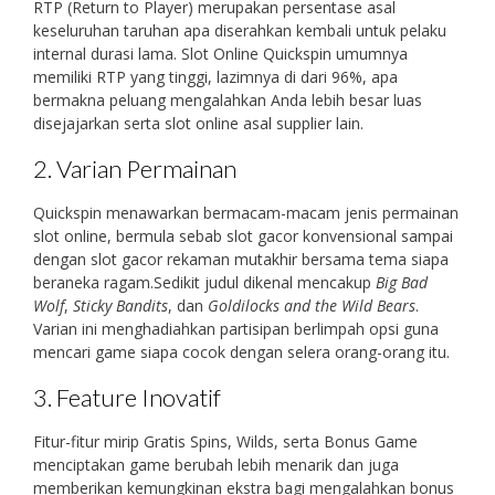
RTP (Return to Player) merupakan persentase asal
keseluruhan taruhan apa diserahkan kembali untuk pelaku
internal durasi lama. Slot Online Quickspin umumnya
memiliki RTP yang tinggi, lazimnya di dari 96%, apa
bermakna peluang mengalahkan Anda lebih besar luas
disejajarkan serta slot online asal supplier lain.
2. Varian Permainan
Quickspin menawarkan bermacam-macam jenis permainan
slot online, bermula sebab slot gacor konvensional sampai
dengan slot gacor rekaman mutakhir bersama tema siapa
beraneka ragam.Sedikit judul dikenal mencakup
Big Bad
Wolf
,
Sticky Bandits
, dan
Goldilocks and the Wild Bears
.
Varian ini menghadiahkan partisipan berlimpah opsi guna
mencari game siapa cocok dengan selera orang-orang itu.
3. Feature Inovatif
Fitur-fitur mirip Gratis Spins, Wilds, serta Bonus Game
menciptakan game berubah lebih menarik dan juga
memberikan kemungkinan ekstra bagi mengalahkan bonus