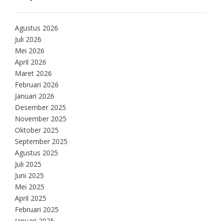
Agustus 2026
Juli 2026
Mei 2026
April 2026
Maret 2026
Februari 2026
Januari 2026
Desember 2025
November 2025
Oktober 2025
September 2025
Agustus 2025
Juli 2025
Juni 2025
Mei 2025
April 2025
Februari 2025
Januari 2025