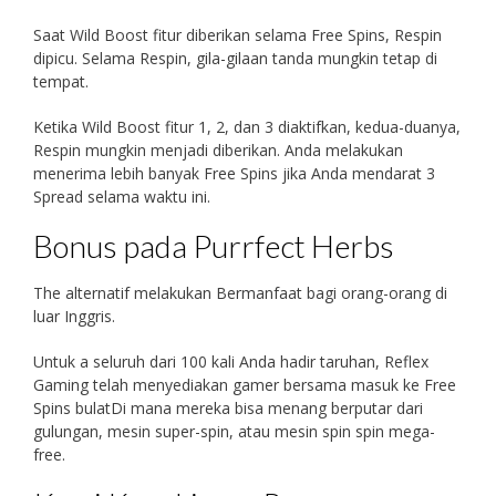
Saat Wild Boost fitur diberikan selama Free Spins, Respin
dipicu. Selama Respin, gila-gilaan tanda mungkin tetap di
tempat.
Ketika Wild Boost fitur 1, 2, dan 3 diaktifkan, kedua-duanya,
Respin mungkin menjadi diberikan. Anda melakukan
menerima lebih banyak Free Spins jika Anda mendarat 3
Spread selama waktu ini.
Bonus pada Purrfect Herbs
The alternatif melakukan Bermanfaat bagi orang-orang di
luar Inggris.
Untuk a seluruh dari 100 kali Anda hadir taruhan, Reflex
Gaming telah menyediakan gamer bersama masuk ke Free
Spins bulatDi mana mereka bisa menang berputar dari
gulungan, mesin super-spin, atau mesin spin spin mega-
free.