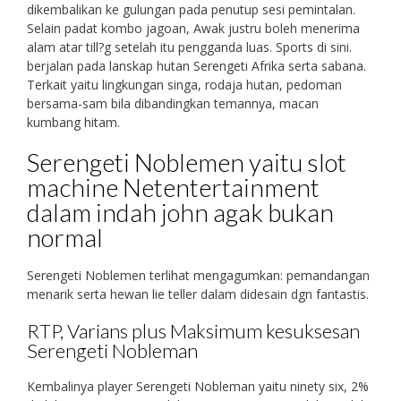
dikembalikan ke gulungan pada penutup sesi pemintalan.
Selain padat kombo jagoan, Awak justru boleh menerima
alam atar till?g setelah itu pengganda luas. Sports di sini.
berjalan pada lanskap hutan Serengeti Afrika serta sabana.
Terkait yaitu lingkungan singa, rodaja hutan, pedoman
bersama-sam bila dibandingkan temannya, macan
kumbang hitam.
Serengeti Noblemen yaitu slot
machine Netentertainment
dalam indah john agak bukan
normal
Serengeti Noblemen terlihat mengagumkan: pemandangan
menarik serta hewan lie teller dalam didesain dgn fantastis.
RTP, Varians plus Maksimum kesuksesan
Serengeti Nobleman
Kembalinya player Serengeti Nobleman yaitu ninety six, 2%