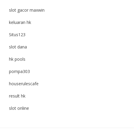
slot gacor maxwin
keluaran hk
Situs123
slot dana
hk pools
pompa303
houserulescafe
result hk
slot online