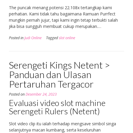
The puncak menang potensi 22.108x tertangkap kami
perhatian. Kami tidak tahu bagaimana Ramuan Purrfect
mungkin pernah jujur, tapi kami ingin tetap terbukti salah
jika bisa sungguh membuat cukup merupakan.…
Posted in
Judi Online
Tagged
slot online
Serengeti Kings Netent >
Panduan dan Ulasan
Pertaruhan Tergacor
Posted on
Desember 24, 2023
Evaluasi video slot machine
Serengeti Rulers (Netent)
Slot video clip itu ialah terhadap mengsave simbol singa
selanjutnya macan kumbang, serta keseluruhan