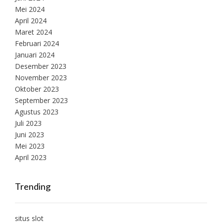
Mei 2024
April 2024
Maret 2024
Februari 2024
Januari 2024
Desember 2023
November 2023
Oktober 2023
September 2023
Agustus 2023
Juli 2023
Juni 2023
Mei 2023
April 2023
Trending
situs slot