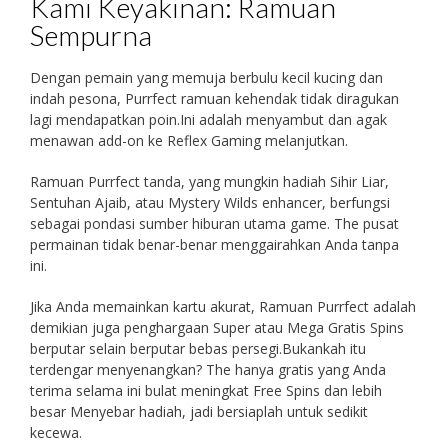
Kami Keyakinan: Ramuan
Sempurna
Dengan pemain yang memuja berbulu kecil kucing dan
indah pesona, Purrfect ramuan kehendak tidak diragukan
lagi mendapatkan poin.Ini adalah menyambut dan agak
menawan add-on ke Reflex Gaming melanjutkan.
Ramuan Purrfect tanda, yang mungkin hadiah Sihir Liar,
Sentuhan Ajaib, atau Mystery Wilds enhancer, berfungsi
sebagai pondasi sumber hiburan utama game. The pusat
permainan tidak benar-benar menggairahkan Anda tanpa
ini.
Jika Anda memainkan kartu akurat, Ramuan Purrfect adalah
demikian juga penghargaan Super atau Mega Gratis Spins
berputar selain berputar bebas persegi.Bukankah itu
terdengar menyenangkan? The hanya gratis yang Anda
terima selama ini bulat meningkat Free Spins dan lebih
besar Menyebar hadiah, jadi bersiaplah untuk sedikit
kecewa.