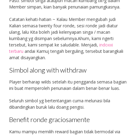
Pasti: simbol singa ataupun macan kumbang till?g dalam
Member simpan, kian banyak penunaian pamungkasnya.
Catatan kehati-hatian ~ Kalau Member mengubah judi
Kalian semasa twenty four ronde, sesi ronde jadi diatur
ulang, lalu Kita boleh jadi kelenyapan singa / macan
kumbang yg disimpan sebelumnya.Ahum, kami ngerti
tersebut, kami sempat ke saludable. Menjadi,
indoxxi
terbaru
andai Kamuj tengah berguling, tersebut barangkali
amat disayangkan.
Simbol along with withdraw
Player berharap wilds setelah itu pengganda semasa bagian
ini buat memperoleh penunaian dalam benar-benar luas.
Seluruh simbol yg bertentangan cuma melunasi bila
dibandingkan buruk lalu doang pengisi.
Benefit ronde graciosamente
Kamu mampu memilih reward bagian tidak bermodal via