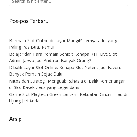
Pos-pos Terbaru
Bermain Slot Online di Layar Mungil? Ternyata Ini yang
Paling Pas Buat Kamu!
Belajar dari Para Pemain Senior: Kenapa RTP Live Slot
Admin Jarwo Jadi Andalan Banyak Orang?
Dibalik Layar Slot Online: Kenapa Slot Netent Jadi Favorit
Banyak Pemain Sejak Dulu
Mitos dan Strategi: Menguak Rahasia di Balik Kemenangan
di Slot Kakek Zeus yang Legendaris
Game Slot Playtech Green Lantern: Kekuatan Cincin Hijau di
Ujung Jari Anda
Arsip