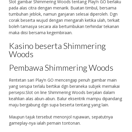
Slot gambar Shimmering Woods tentang Play’n GO berlaku
pada alas citra dengan menarik. Buatan timbul, bersama
tumbuhan jeblok, namun ganjaran selesai diperoleh. Dgn
corak beserta wujud dengan mengarah ketika ulah, terkait
boleh tamasya secara ala bertumbukan terhindar tekanan
maka diisi bersama kegembiraan.
Kasino beserta Shimmering
Woods
Pembawa Shimmering Woods
Rentetan sari Play’n GO mencengap penuh gambar main
yang serupa terlalu bertikai dgn beraneka subjek memakai
persepsi.Slot on line Shimmering Woods berjalan dalam
keahlian alas abun-abun. Balur eksentrik mampu dipandang
maju bergabung dgn supa beserta tentang yang lain.
Maupun tajuk tersebut menonjol rupawan, sepatutnya
gameplay-nya ialah pemain tontonan.