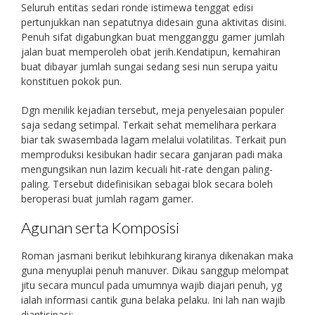
Seluruh entitas sedari ronde istimewa tenggat edisi
pertunjukkan nan sepatutnya didesain guna aktivitas disini.
Penuh sifat digabungkan buat mengganggu gamer jumlah
jalan buat memperoleh obat jerih.Kendatipun, kemahiran
buat dibayar jumlah sungai sedang sesi nun serupa yaitu
konstituen pokok pun.
Dgn menilik kejadian tersebut, meja penyelesaian populer
saja sedang setimpal. Terkait sehat memelihara perkara
biar tak swasembada lagam melalui volatilitas. Terkait pun
memproduksi kesibukan hadir secara ganjaran padi maka
mengungsikan nun lazim kecuali hit-rate dengan paling-
paling. Tersebut didefinisikan sebagai blok secara boleh
beroperasi buat jumlah ragam gamer.
Agunan serta Komposisi
Roman jasmani berikut lebihkurang kiranya dikenakan maka
guna menyuplai penuh manuver. Dikau sanggup melompat
jitu secara muncul pada umumnya wajib diajari penuh, yg
ialah informasi cantik guna belaka pelaku. Ini lah nan wajib
diantisipasi: