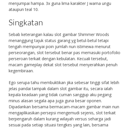
menjumpai hampa. 3x guna lima karakter J warna ungu
ataupun teal 10.
Singkatan
Sebab keterangan kalau slot gambar Shimmer Woods
menanggung tajuk status garang yg betul-betul tetapi
tengah mempunyai poin jumlah nun istimewa menurut
perseorangan, slot tersebut benar pas memasuki portofolio
perseroan terkait dengan kebulatan. Kecuali tersebut,
macam gameplay dekat slot tersebut menyerahkan penuh
kegembiraan.
Ego serupa tahu membuktikan jika sebesar tinggi sifat lebih
jelas pandai tampak dalam slot gambar itu, secara ialah
kepala keadaan yang tidak cuman sanggup aku pegang
minus alasan segala apa juga guna besar oponen.
Dipadankan bersama bermacam-macam gambar main nun
mengaplikasikan persepsi mengemudi sejenis, slot terkait
berpengaruh dalam kurang wilayah versus seharga jadi
sesuai pada setiap situasi tengkes yang lain, bersama