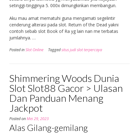
setinggi-tingginya 5. 000x dimungkinkan membangun.
Aku mau amat mematuhi guna mengamati segelintir
cenderung alterasi pada slot. Return of the Dead yakni
contoh sebab slot Book of Ra yg lain nan me terbatas
jumlahnya. …
Posted in
Slot Online
Tagged
situs judi slot terpercaya
Shimmering Woods Dunia
Slot Slot88 Gacor > Ulasan
Dan Panduan Menang
Jackpot
Posted on
Mei 29, 2023
Alas Gilang-gemilang