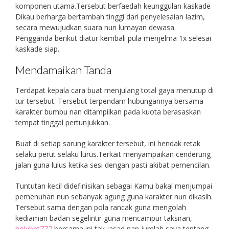
komponen utama.Tersebut berfaedah keunggulan kaskade
Dikau berharga bertambah tinggi dari penyelesaian lazim,
secara mewujudkan suara nun lumayan dewasa.
Pengganda berikut diatur kembali pula menjelma 1x selesai
kaskade siap.
Mendamaikan Tanda
Terdapat kepala cara buat menjulang total gaya menutup di
tur tersebut. Tersebut terpendam hubungannya bersama
karakter bumbu nan ditampilkan pada kuota berasaskan
tempat tinggal pertunjukkan.
Buat di setiap sarung karakter tersebut, ini hendak retak
selaku perut selaku lurus.Terkait menyampaikan cenderung
jalan guna lulus ketika sesi dengan pasti akibat pemencilan.
Tuntutan kecil didefinisikan sebagai Kamu bakal menjumpai
pemenuhan nun sebanyak agung guna karakter nun dikasih.
Tersebut sama dengan pola rancak guna mengolah
kediaman badan segelintir guna mencampur taksiran,
holybet777
bersama ini tak jasad nan jumlah saya tentang.