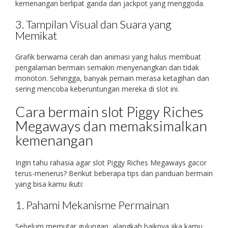
kemenangan berlipat ganda dan jackpot yang menggoda.
3. Tampilan Visual dan Suara yang
Memikat
Grafik berwarna cerah dan animasi yang halus membuat
pengalaman bermain semakin menyenangkan dan tidak
monoton. Sehingga, banyak pemain merasa ketagihan dan
sering mencoba keberuntungan mereka di slot ini.
Cara bermain slot Piggy Riches
Megaways dan memaksimalkan
kemenangan
Ingin tahu rahasia agar slot Piggy Riches Megaways gacor
terus-menerus? Berikut beberapa tips dan panduan bermain
yang bisa kamu ikuti:
1. Pahami Mekanisme Permainan
Sebelum memutar gulungan, alangkah baiknya jika kamu