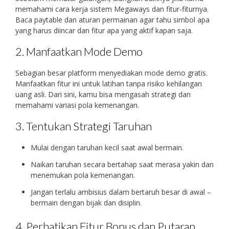
memahami cara kerja sistem Megaways dan fitur-fiturnya.
Baca paytable dan aturan permainan agar tahu simbol apa
yang harus diincar dan fitur apa yang aktif kapan saja.
2. Manfaatkan Mode Demo
Sebagian besar platform menyediakan mode demo gratis.
Manfaatkan fitur ini untuk latihan tanpa risiko kehilangan
uang asli. Dari sini, kamu bisa mengasah strategi dan
memahami variasi pola kemenangan.
3. Tentukan Strategi Taruhan
Mulai dengan taruhan kecil saat awal bermain.
Naikan taruhan secara bertahap saat merasa yakin dan
menemukan pola kemenangan.
Jangan terlalu ambisius dalam bertaruh besar di awal –
bermain dengan bijak dan disiplin.
4. Perhatikan Fitur Bonus dan Putaran