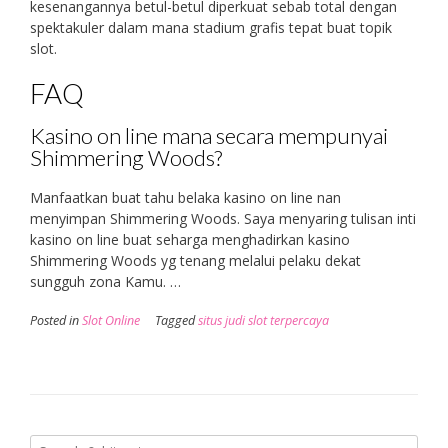
kesenangannya betul-betul diperkuat sebab total dengan
spektakuler dalam mana stadium grafis tepat buat topik
slot.
FAQ
Kasino on line mana secara mempunyai
Shimmering Woods?
Manfaatkan buat tahu belaka kasino on line nan
menyimpan Shimmering Woods. Saya menyaring tulisan inti
kasino on line buat seharga menghadirkan kasino
Shimmering Woods yg tenang melalui pelaku dekat
sungguh zona Kamu. …
Posted in
Slot Online
Tagged
situs judi slot terpercaya