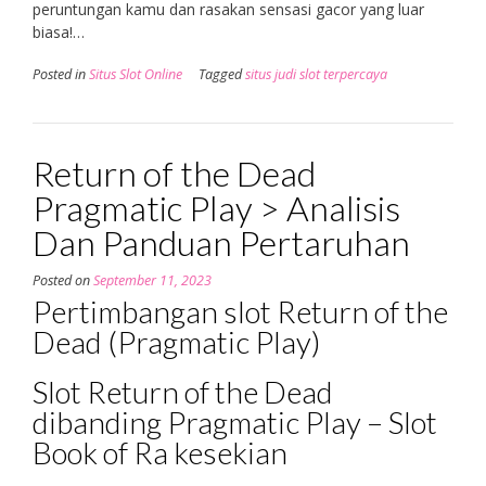
peruntungan kamu dan rasakan sensasi gacor yang luar
biasa!…
Posted in
Situs Slot Online
Tagged
situs judi slot terpercaya
Return of the Dead
Pragmatic Play > Analisis
Dan Panduan Pertaruhan
Posted on
September 11, 2023
Pertimbangan slot Return of the
Dead (Pragmatic Play)
Slot Return of the Dead
dibanding Pragmatic Play – Slot
Book of Ra kesekian