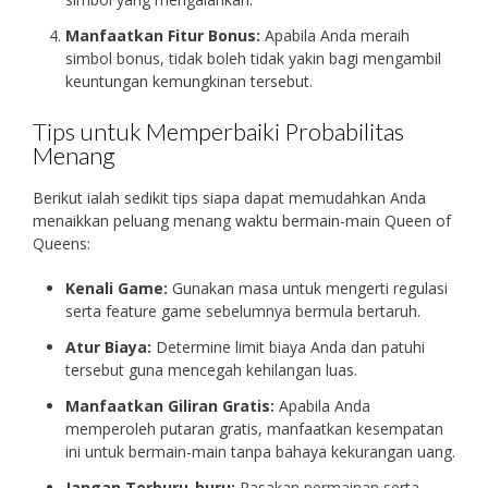
Manfaatkan Fitur Bonus:
Apabila Anda meraih
simbol bonus, tidak boleh tidak yakin bagi mengambil
keuntungan kemungkinan tersebut.
Tips untuk Memperbaiki Probabilitas
Menang
Berikut ialah sedikit tips siapa dapat memudahkan Anda
menaikkan peluang menang waktu bermain-main Queen of
Queens:
Kenali Game:
Gunakan masa untuk mengerti regulasi
serta feature game sebelumnya bermula bertaruh.
Atur Biaya:
Determine limit biaya Anda dan patuhi
tersebut guna mencegah kehilangan luas.
Manfaatkan Giliran Gratis:
Apabila Anda
memperoleh putaran gratis, manfaatkan kesempatan
ini untuk bermain-main tanpa bahaya kekurangan uang.
Jangan Terburu-buru:
Rasakan permainan serta