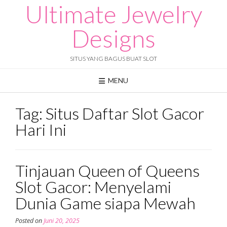
Ultimate Jewelry
Skip
to
content
Designs
SITUS YANG BAGUS BUAT SLOT
MENU
Tag:
Situs Daftar Slot Gacor
Hari Ini
Tinjauan Queen of Queens
Slot Gacor: Menyelami
Dunia Game siapa Mewah
Posted on
Juni 20, 2025