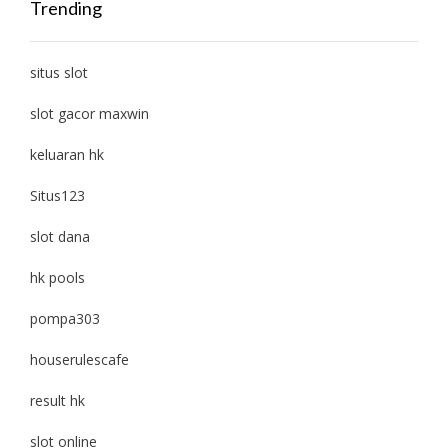
Trending
situs slot
slot gacor maxwin
keluaran hk
Situs123
slot dana
hk pools
pompa303
houserulescafe
result hk
slot online