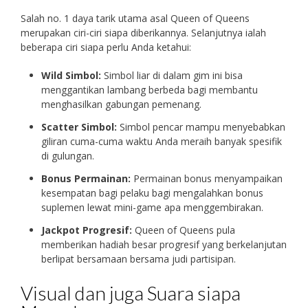
Salah no. 1 daya tarik utama asal Queen of Queens
merupakan ciri-ciri siapa diberikannya. Selanjutnya ialah
beberapa ciri siapa perlu Anda ketahui:
Wild Simbol:
Simbol liar di dalam gim ini bisa
menggantikan lambang berbeda bagi membantu
menghasilkan gabungan pemenang.
Scatter Simbol:
Simbol pencar mampu menyebabkan
giliran cuma-cuma waktu Anda meraih banyak spesifik
di gulungan.
Bonus Permainan:
Permainan bonus menyampaikan
kesempatan bagi pelaku bagi mengalahkan bonus
suplemen lewat mini-game apa menggembirakan.
Jackpot Progresif:
Queen of Queens pula
memberikan hadiah besar progresif yang berkelanjutan
berlipat bersamaan bersama judi partisipan.
Visual dan juga Suara siapa