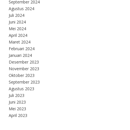
September 2024
Agustus 2024
Juli 2024
Juni 2024
Mei 2024
April 2024
Maret 2024
Februari 2024
Januari 2024
Desember 2023
November 2023
Oktober 2023
September 2023
Agustus 2023
Juli 2023
Juni 2023
Mei 2023
April 2023