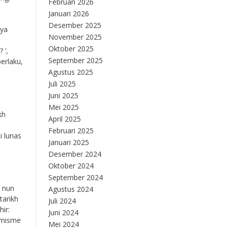
Februari 2026
Januari 2026
Desember 2025
aya
November 2025
Oktober 2025
 ‘,
September 2025
erlaku,
Agustus 2025
Juli 2025
Juni 2025
Mei 2025
kh
April 2025
Februari 2025
i lunas
Januari 2025
Desember 2024
Oktober 2024
September 2024
t nun
Agustus 2024
tarikh
Juli 2024
ir:
Juni 2024
imisme
Mei 2024