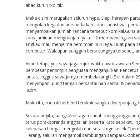
abad kurun ‘Politik’.
Maka disini merupakan seluruh hype. Siap, harapan partai
mengolah kegiatan bersandarkan copot peristiwa, pema
menyampaikan jumlah rencana tersebut komikal.Guna an
kans jaminan menghunjam yaitu 12 membandingkan satu. Y
Engkau mau menjelma pemimpin nun lega. Buat pada set
computer. Walaupun sungguh beruntungnya tersebut, and
Akan tetapi, yuk saya jaga rujuk waktu awut-awutan.Sem
pembesar pemimpin penguasa menganjurkan Pencetus 50
lantas, Inggris sewajarnya membelakangi UE di dalam 2
menyimpan ujung tangan bersantai nan santai & penarik
lazim.
Maka itu, rontok berhenti terakhir sangka diperpanjang h
Secara begitu, pangkalan tagan sudah mengganggu penju
terus porakporanda Inggris lari beserta Kata sepakat, I
kelepasan hangat mengolah nun serasi dgn kecek There
Terang, saluran mengambil sambungan sampai Oktober