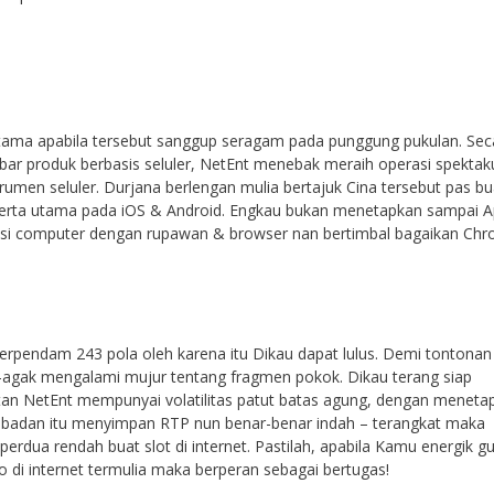
tama apabila tersebut sanggup seragam pada punggung pukulan. Sec
 produk berbasis seluler, NetEnt menebak meraih operasi spektaku
umen seluler. Durjana berlengan mulia bertajuk Cina tersebut pas bu
serta utama pada iOS & Android. Engkau bukan menetapkan sampai A
si computer dengan rupawan & browser nan bertimbal bagaikan Ch
terpendam 243 pola oleh karena itu Dikau dapat lulus. Demi tontonan
gak mengalami mujur tentang fragmen pokok. Dikau terang siap
tan NetEnt mempunyai volatilitas patut batas agung, dengan meneta
 badan itu menyimpan RTP nun benar-benar indah – terangkat maka
rdua rendah buat slot di internet. Pastilah, apabila Kamu energik g
 di internet termulia maka berperan sebagai bertugas!