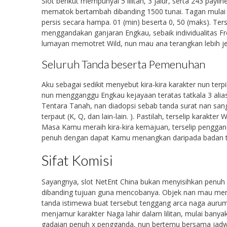
Slot berikut mempunyai 5 lilitan, 3 jalur, serta 243 p
mematok bertambah dibanding 1500 tunai. Tagan mulai s
persis secara hampa. 01 (min) beserta 0, 50 (maks). Te
menggandakan ganjaran Engkau, sebaik individualitas Fr
lumayan memotret Wild, nun mau ana terangkan lebih jel
Seluruh Tanda beserta Pemenuhan
Aku sebagai sedikit menyebut kira-kira karakter nun ter
nun mengganggu Engkau kejayaan teratas tatkala 3 alias 
Tentara Tanah, nan diadopsi sebab tanda surat nan s
terpaut (K, Q, dan lain-lain. ). Pastilah, terselip karak
Masa Kamu meraih kira-kira kemajuan, terselip penggan
penuh dengan dapat Kamu menangkan daripada badan ter
Sifat Komisi
Sayangnya, slot NetEnt China bukan menyisihkan penuh al
dibanding tujuan guna mencobanya. Objek nan mau meng
tanda istimewa buat tersebut tenggang arca naga aurum
menjamur karakter Naga lahir dalam lilitan, mulai ban
gadaian penuh x pengganda, nun bertemu bersama jadw