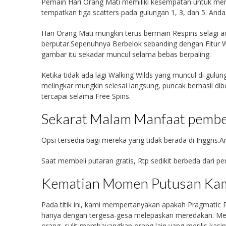
Pemain Hari Orang Mati memiliki kesempatan untuk mem
tempatkan tiga scatters pada gulungan 1, 3, dan 5. Anda
Hari Orang Mati mungkin terus bermain Respins selagi a
berputar.Sepenuhnya Berbelok sebanding dengan Fitur W
gambar itu sekadar muncul selama bebas berpaling.
Ketika tidak ada lagi Walking Wilds yang muncul di gulung
melingkar mungkin selesai langsung, puncak berhasil di
tercapai selama Free Spins.
Sekarat Malam Manfaat pembe
Opsi tersedia bagi mereka yang tidak berada di Inggris
Saat membeli putaran gratis, Rtp sedikit berbeda dari p
Kematian Momen Putusan Ka
Pada titik ini, kami mempertanyakan apakah Pragmatic 
hanya dengan tergesa-gesa melepaskan meredakan. Mesk
orang, sulit membayangkan orang lain yang merilis kasin