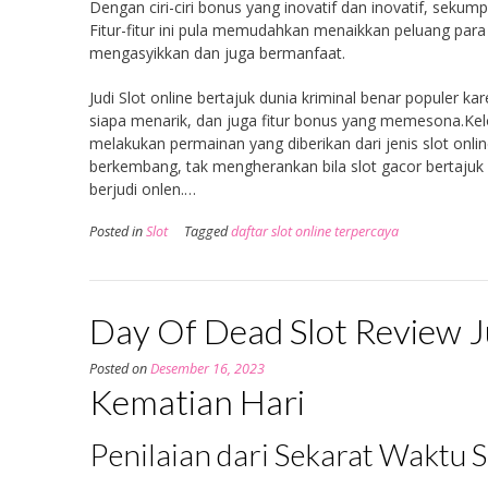
Dengan ciri-ciri bonus yang inovatif dan inovatif, sekum
Fitur-fitur ini pula memudahkan menaikkan peluang pa
mengasyikkan dan juga bermanfaat.
Judi Slot online bertajuk dunia kriminal benar popule
siapa menarik, dan juga fitur bonus yang memesona.Kel
melakukan permainan yang diberikan dari jenis slot onl
berkembang, tak mengherankan bila slot gacor bertajuk d
berjudi onlen.…
Posted in
Slot
Tagged
daftar slot online terpercaya
Day Of Dead Slot Review J
Posted on
Desember 16, 2023
Kematian Hari
Penilaian dari Sekarat Waktu 