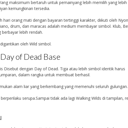
. Yang maksimum bertaruh untuk pemainyang lebih memilih yang lebih
iyan kemungkinan tersedia.
h hari orang mati dengan bayaran tertinggi karakter, diikuti oleh Nyo
iano, drum, dan maracas adalah medium membayar simbol. Klub, Ber
 berbayar lebih rendah.
digantikan oleh Wild simbol.
 Day of Dead Base
s Disebut dengan Day of Dead. Tiga atau lebih simbol identik harus
n kumparan, dalam rangka untuk membuat berhasil.
emukan alam liar yang berkembang yang memenuhi seluruh gulungan.
erperilaku serupa.Sampai tidak ada lagi Walking Wilds di tampilan, r
u