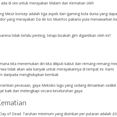
a ada di sini untuk merayakan Malam dari Kematian oleh
g Mesir konsep adalah tiga aspek dari igaming bola dunia yang dap
vendor yang merayakan Da de los Muertos pakansi pula menawarkan b
rena tidak terlalu penting, tetapi bisakah gim digantikan oleh ini?
mana kita menemukan diri kita diliputi kabut dan remang-remang me
wa tidak akan ada banyak untuk merayakannya di tempat ini. Kami
m daripada menghidupkan kembali.
ramkan perasaan, gaya Meksiko lagu yang sedang dimainkan sedikit 
gat baik dan melengkapi secara keseluruhan gaya.
 Kematian
i Day of Dead. Taruhan minimum yang diizinkan per putaran adalah £0