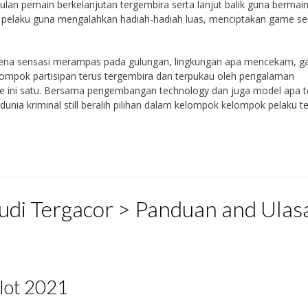
pulan pemain berkelanjutan tergembira serta lanjut balik guna bermai
ra pelaku guna mengalahkan hadiah-hadiah luas, menciptakan game s
r karena sensasi merampas pada gulungan, lingkungan apa mencekam, 
ompok partisipan terus tergembira dan terpukau oleh pengalaman
ine ini satu. Bersama pengembangan technology dan juga model apa t
unia kriminal still beralih pilihan dalam kelompok kelompok pelaku 
udi Tergacor > Panduan and Ulas
Slot 2021