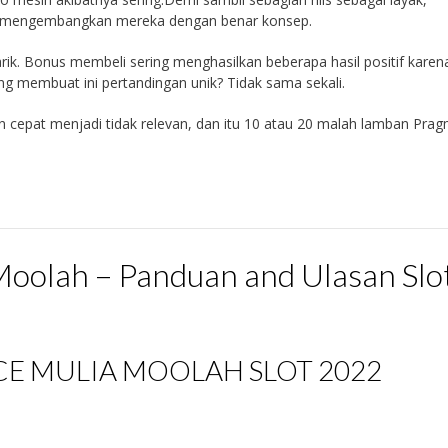
k mengembangkan mereka dengan benar konsep.
arik. Bonus membeli sering menghasilkan beberapa hasil positif karen
 membuat ini pertandingan unik? Tidak sama sekali.
cepat menjadi tidak relevan, dan itu 10 atau 20 malah lamban Prag
olah – Panduan and Ulasan Slo
CE MULIA MOOLAH SLOT 2022