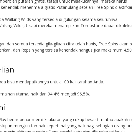
peroleh putaran gratis, tetapi untuk melakukannya, mereka harus
 kehendak menerima a gratis Putar ulang setelah Free Spins diaktifka
da Walking Wilds yang tersedia di gulungan selama seluruhnya
alking Wilds, tetapi mereka menampilkan Tombstone dapat dikoleksi
an dan semua tersedia gila-gilaan citra telah habis, Free Spins akan b
berikan, dan Repsin yang tersisa kehendak hangus jika maksimum 4.5
lian
.Anda bisa mendapatkannya untuk 100 kali taruhan Anda.
ermainan utama, naik dari 94,4% menjadi 96,5%.
mi
Play benar-benar memiliki ukuran yang cukup besar tim atau apakah 
ipun mungkin tampak seperti hal yang baik bagi sebagian orang or
o mesin akibatnya sering.Demi sambil sebagian rilis sebagai layak,