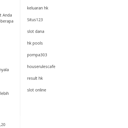
keluaran hk
at Anda
Situs123
eberapa
slot dana
hk pools
pompa303
houserulescafe
nyala
result hk
slot online
lebih
,20