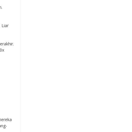
n.
 Liar
erakhir.
00x
mereka
ang-