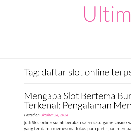
Skip
Ultim
to
content
Tag:
daftar slot online ter
Mengapa Slot Bertema Bum
Terkenal: Pengalaman Men
Posted on
Oktober 24, 2024
Judi Slot online sudah berubah salah satu game casino 
yang terutama memesona fokus para partisipan merupakan