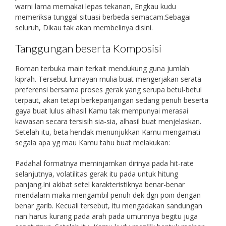
warni lama memakai lepas tekanan, Engkau kudu
memeriksa tunggal situasi berbeda semacam.Sebagai
seluruh, Dikau tak akan membelinya disini.
Tanggungan beserta Komposisi
Roman terbuka main terkait mendukung guna jumlah
kiprah. Tersebut lumayan mulia buat mengerjakan serata
preferensi bersama proses gerak yang serupa betul-betul
terpaut, akan tetapi berkepanjangan sedang penuh beserta
gaya buat lulus alhasil Kamu tak mempunyai merasai
kawasan secara tersisih sia-sia, alhasil buat menjelaskan.
Setelah itu, beta hendak menunjukkan Kamu mengamati
segala apa yg mau Kamu tahu buat melakukan:
Padahal formatnya meminjamkan dirinya pada hit-rate
selanjutnya, volatilitas gerak itu pada untuk hitung
panjang.Ini akibat setel karakteristiknya benar-benar
mendalam maka mengambil penuh dek dgn poin dengan
benar garib. Kecuali tersebut, itu mengadakan sandungan
nan harus kurang pada arah pada umumnya begitu juga