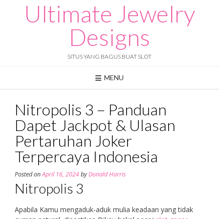
Ultimate Jewelry
Skip
to
content
Designs
SITUS YANG BAGUS BUAT SLOT
MENU
Nitropolis 3 – Panduan
Dapet Jackpot & Ulasan
Pertaruhan Joker
Terpercaya Indonesia
Posted on
April 16, 2024
by
Donald Harris
Nitropolis 3
Apabila Kamu mengaduk-aduk mulia keadaan yang tidak