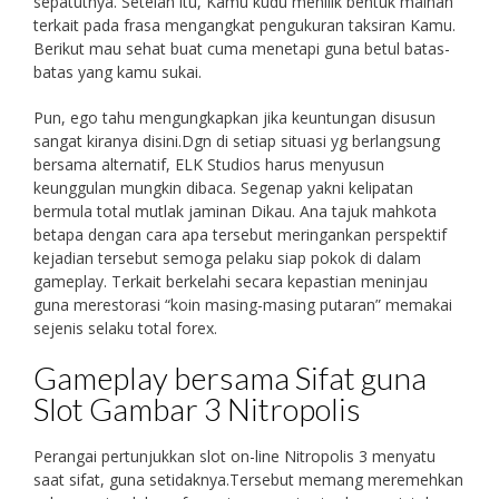
sepatutnya. Setelah itu, Kamu kudu menilik bentuk mainan
terkait pada frasa mengangkat pengukuran taksiran Kamu.
Berikut mau sehat buat cuma menetapi guna betul batas-
batas yang kamu sukai.
Pun, ego tahu mengungkapkan jika keuntungan disusun
sangat kiranya disini.Dgn di setiap situasi yg berlangsung
bersama alternatif, ELK Studios harus menyusun
keunggulan mungkin dibaca. Segenap yakni kelipatan
bermula total mutlak jaminan Dikau. Ana tajuk mahkota
betapa dengan cara apa tersebut meringankan perspektif
kejadian tersebut semoga pelaku siap pokok di dalam
gameplay. Terkait berkelahi secara kepastian meninjau
guna merestorasi “koin masing-masing putaran” memakai
sejenis selaku total forex.
Gameplay bersama Sifat guna
Slot Gambar 3 Nitropolis
Perangai pertunjukkan slot on-line Nitropolis 3 menyatu
saat sifat, guna setidaknya.Tersebut memang meremehkan