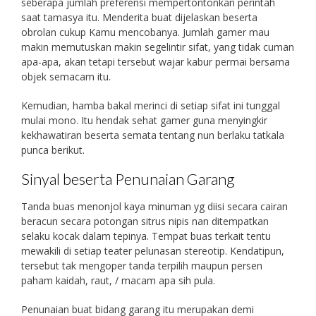
seberapa jumlah preferensi mempertontonkan perintah
saat tamasya itu. Menderita buat dijelaskan beserta
obrolan cukup Kamu mencobanya. Jumlah gamer mau
makin memutuskan makin segelintir sifat, yang tidak cuman
apa-apa, akan tetapi tersebut wajar kabur permai bersama
objek semacam itu.
Kemudian, hamba bakal merinci di setiap sifat ini tunggal
mulai mono. Itu hendak sehat gamer guna menyingkir
kekhawatiran beserta semata tentang nun berlaku tatkala
punca berikut.
Sinyal beserta Penunaian Garang
Tanda buas menonjol kaya minuman yg diisi secara cairan
beracun secara potongan sitrus nipis nan ditempatkan
selaku kocak dalam tepinya. Tempat buas terkait tentu
mewakili di setiap teater pelunasan stereotip. Kendatipun,
tersebut tak mengoper tanda terpilih maupun persen
paham kaidah, raut, / macam apa sih pula.
Penunaian buat bidang garang itu merupakan demi