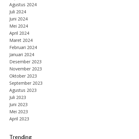
Agustus 2024
Juli 2024
Juni 2024
Mei 2024
April 2024
Maret 2024
Februari 2024
Januari 2024
Desember 2023
November 2023
Oktober 2023
September 2023
Agustus 2023
Juli 2023
Juni 2023
Mei 2023
April 2023
Trending