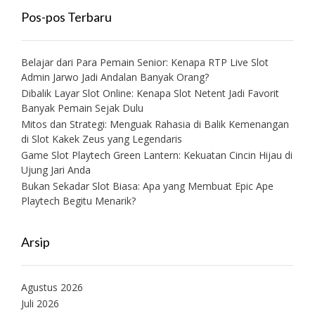
Pos-pos Terbaru
Belajar dari Para Pemain Senior: Kenapa RTP Live Slot
Admin Jarwo Jadi Andalan Banyak Orang?
Dibalik Layar Slot Online: Kenapa Slot Netent Jadi Favorit
Banyak Pemain Sejak Dulu
Mitos dan Strategi: Menguak Rahasia di Balik Kemenangan
di Slot Kakek Zeus yang Legendaris
Game Slot Playtech Green Lantern: Kekuatan Cincin Hijau di
Ujung Jari Anda
Bukan Sekadar Slot Biasa: Apa yang Membuat Epic Ape
Playtech Begitu Menarik?
Arsip
Agustus 2026
Juli 2026