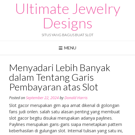
Ultimate Jewelry
Skip
to
content
Designs
SITUS YANG BAGUS BUAT SLOT
MENU
Menyadari Lebih Banyak
dalam Tentang Garis
Pembayaran atas Slot
Posted on
September 22, 2024
by
Donald Harris
Slot gacor merupakan gim apa amat dikenal di golongan
fans judi onlen. salah satu alasan penting yang membuat
slot gacor begitu disukai merupakan adanya paylines.
Paylines merupakan garis-garis siapa menetapkan pattern
keberhasilan di gulungan slot. Internal tulisan yang satu ini,