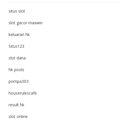
situs slot
slot gacor maxwin
keluaran hk
Situs123
slot dana
hk pools
pompa303
houserulescafe
result hk
slot online