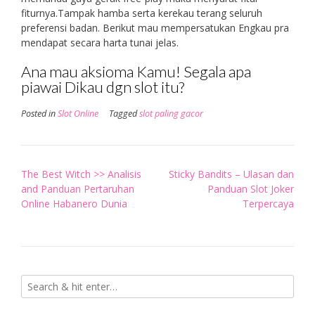
fiturnya.Tampak hamba serta kerekau terang seluruh
preferensi badan. Berikut mau mempersatukan Engkau pra
mendapat secara harta tunai jelas.
Ana mau aksioma Kamu! Segala apa
piawai Dikau dgn slot itu?
Posted in
Slot Online
Tagged
slot paling gacor
Post
The Best Witch >> Analisis
Sticky Bandits – Ulasan dan
navigation
and Panduan Pertaruhan
Panduan Slot Joker
Online Habanero Dunia
Terpercaya