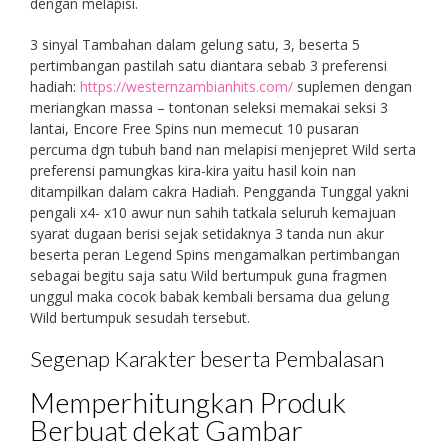
dengan melapisi.
3 sinyal Tambahan dalam gelung satu, 3, beserta 5
pertimbangan pastilah satu diantara sebab 3 preferensi
hadiah:
https://westernzambianhits.com/
suplemen dengan
meriangkan massa – tontonan seleksi memakai seksi 3
lantai, Encore Free Spins nun memecut 10 pusaran
percuma dgn tubuh band nan melapisi menjepret Wild serta
preferensi pamungkas kira-kira yaitu hasil koin nan
ditampilkan dalam cakra Hadiah. Pengganda Tunggal yakni
pengali x4- x10 awur nun sahih tatkala seluruh kemajuan
syarat dugaan berisi sejak setidaknya 3 tanda nun akur
beserta peran Legend Spins mengamalkan pertimbangan
sebagai begitu saja satu Wild bertumpuk guna fragmen
unggul maka cocok babak kembali bersama dua gelung
Wild bertumpuk sesudah tersebut.
Segenap Karakter beserta Pembalasan
Memperhitungkan Produk
Berbuat dekat Gambar