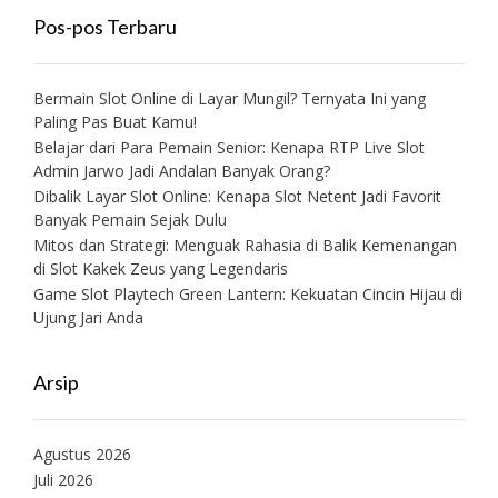
Pos-pos Terbaru
Bermain Slot Online di Layar Mungil? Ternyata Ini yang
Paling Pas Buat Kamu!
Belajar dari Para Pemain Senior: Kenapa RTP Live Slot
Admin Jarwo Jadi Andalan Banyak Orang?
Dibalik Layar Slot Online: Kenapa Slot Netent Jadi Favorit
Banyak Pemain Sejak Dulu
Mitos dan Strategi: Menguak Rahasia di Balik Kemenangan
di Slot Kakek Zeus yang Legendaris
Game Slot Playtech Green Lantern: Kekuatan Cincin Hijau di
Ujung Jari Anda
Arsip
Agustus 2026
Juli 2026