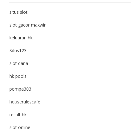
situs slot
slot gacor maxwin
keluaran hk
Situs123
slot dana
hk pools
pompa303
houserulescafe
result hk
slot online