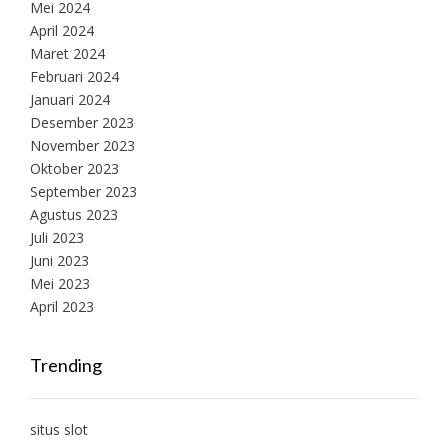
Mei 2024
April 2024
Maret 2024
Februari 2024
Januari 2024
Desember 2023
November 2023
Oktober 2023
September 2023
Agustus 2023
Juli 2023
Juni 2023
Mei 2023
April 2023
Trending
situs slot