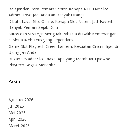
Belajar dari Para Pemain Senior: Kenapa RTP Live Slot
Admin Jarwo Jadi Andalan Banyak Orang?
Dibalik Layar Slot Online: Kenapa Slot Netent Jadi Favorit
Banyak Pemain Sejak Dulu
Mitos dan Strategi: Menguak Rahasia di Balik Kemenangan
di Slot Kakek Zeus yang Legendaris
Game Slot Playtech Green Lantern: Kekuatan Cincin Hijau di
Ujung Jari Anda
Bukan Sekadar Slot Biasa: Apa yang Membuat Epic Ape
Playtech Begitu Menarik?
Arsip
Agustus 2026
Juli 2026
Mei 2026
April 2026
Maret 2026