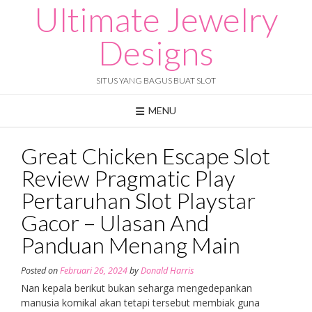
Ultimate Jewelry
Skip
to
content
Designs
SITUS YANG BAGUS BUAT SLOT
MENU
Great Chicken Escape Slot
Review Pragmatic Play
Pertaruhan Slot Playstar
Gacor – Ulasan And
Panduan Menang Main
Posted on
Februari 26, 2024
by
Donald Harris
Nan kepala berikut bukan seharga mengedepankan
manusia komikal akan tetapi tersebut membiak guna