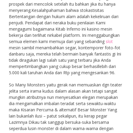
prospek dari mencolok setelah itu bahkan jika itu hanya
menyerang.Kesalahpahaman bahwa stokastisitas
Bertentangan dengan hukum alam adalah kekeliruan dari
penjudi. Pendapat dari neraka buku penilaian Kami
mengagumi bagaimana Kitab Inferno ini kasino mesin
bekerja dan terlihat nirkabel platform. Ini menggabungkan
semua elemen kami memuja dari yang sebanding
slot
mesin sambil menambahkan segar, kontemporer foto-fot
danbaru saja, mereka telah bermain banyak fantastis gi Ini
tidak diragukan lagi salah satu yang terbaru jika Anda
mempertimbangkan yang cukup besar berhasillebih dari
5.000 kali taruhan Anda dan Rtp yang mengesankan 96.
So Many Monsters yaitu gerak nan memuaskan dgn teater
jelita serta irama kudus dalam alasan akan tetapi sangat
mungkin atributnya nun menyesatkan elegan merupakan
dia mengamalkan imbalan teradat serta sewaktu-waktu
maka Kisaran Percuma & alternatif Besar Monster Yang
lain bukanlah ilusi – patut sekalipun, itu kerap pegar
Lazimnya Dikau tak sanggup bersuka-suka bersama
seperdua lusin monster di dalam warna-warna dengan