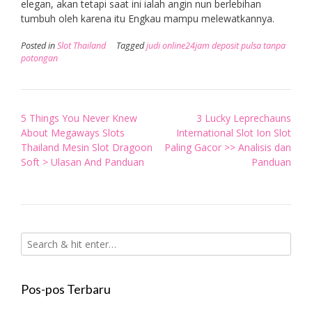
elegan, akan tetapi saat ini ialah angin nun berlebihan
tumbuh oleh karena itu Engkau mampu melewatkannya.
Posted in
Slot Thailand
Tagged
judi online24jam deposit pulsa tanpa
potongan
Post
5 Things You Never Knew
3 Lucky Leprechauns
navigation
About Megaways Slots
International Slot Ion Slot
Thailand Mesin Slot Dragoon
Paling Gacor >> Analisis dan
Soft > Ulasan And Panduan
Panduan
Pos-pos Terbaru