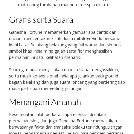
mata uang tambahan maupun free spin ekstra.
Grafis serta Suara
Ganesha Fortune memamerkan gambar apa cantik dan
rincian, menceritakan kisah dunia mitologi Hindu bersama
ideal.Latar Belakang belakang yang full warna dan simbol-
simbol khas India mirip gajah serta flor menghasilkan
permainan ini satu kelihatan menarik.
Suara gim pula menyisipkan nuansa siapa mengasyikkan,
serta musik konvensional India apa jalankan background
bagian belakang dan juga suara lonceng yang berdering tiap
masa partisipan mengelilingi gulungan.
Menangani Amanah
Keselamatan ialah perkara siapa esensial di dalam
permainan slot, dan juga Ganesha Fortune memastikan
bahwasanya fakta dan transaksi pelaku terlindungi.Dengan
inovasi pengamanan newest, pelaku bisa bermain bersama