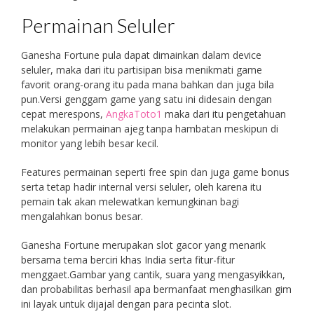
Permainan Seluler
Ganesha Fortune pula dapat dimainkan dalam device
seluler, maka dari itu partisipan bisa menikmati game
favorit orang-orang itu pada mana bahkan dan juga bila
pun.Versi genggam game yang satu ini didesain dengan
cepat merespons,
AngkaToto1
maka dari itu pengetahuan
melakukan permainan ajeg tanpa hambatan meskipun di
monitor yang lebih besar kecil.
Features permainan seperti free spin dan juga game bonus
serta tetap hadir internal versi seluler, oleh karena itu
pemain tak akan melewatkan kemungkinan bagi
mengalahkan bonus besar.
Ganesha Fortune merupakan slot gacor yang menarik
bersama tema berciri khas India serta fitur-fitur
menggaet.Gambar yang cantik, suara yang mengasyikkan,
dan probabilitas berhasil apa bermanfaat menghasilkan gim
ini layak untuk dijajal dengan para pecinta slot.