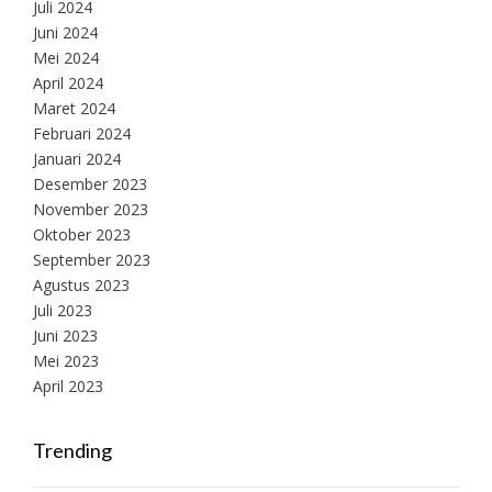
Juli 2024
Juni 2024
Mei 2024
April 2024
Maret 2024
Februari 2024
Januari 2024
Desember 2023
November 2023
Oktober 2023
September 2023
Agustus 2023
Juli 2023
Juni 2023
Mei 2023
April 2023
Trending