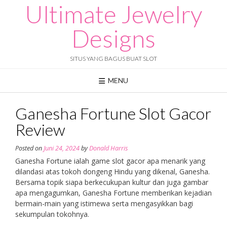
Ultimate Jewelry
Skip
to
content
Designs
SITUS YANG BAGUS BUAT SLOT
MENU
Ganesha Fortune Slot Gacor
Review
Posted on
Juni 24, 2024
by
Donald Harris
Ganesha Fortune ialah game slot gacor apa menarik yang
dilandasi atas tokoh dongeng Hindu yang dikenal, Ganesha.
Bersama topik siapa berkecukupan kultur dan juga gambar
apa mengagumkan, Ganesha Fortune memberikan kejadian
bermain-main yang istimewa serta mengasyikkan bagi
sekumpulan tokohnya.