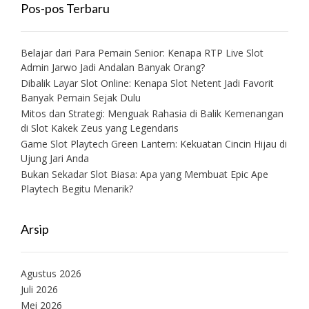
Pos-pos Terbaru
Belajar dari Para Pemain Senior: Kenapa RTP Live Slot
Admin Jarwo Jadi Andalan Banyak Orang?
Dibalik Layar Slot Online: Kenapa Slot Netent Jadi Favorit
Banyak Pemain Sejak Dulu
Mitos dan Strategi: Menguak Rahasia di Balik Kemenangan
di Slot Kakek Zeus yang Legendaris
Game Slot Playtech Green Lantern: Kekuatan Cincin Hijau di
Ujung Jari Anda
Bukan Sekadar Slot Biasa: Apa yang Membuat Epic Ape
Playtech Begitu Menarik?
Arsip
Agustus 2026
Juli 2026
Mei 2026