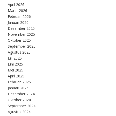
April 2026
Maret 2026
Februari 2026
Januari 2026
Desember 2025
November 2025
Oktober 2025
September 2025
Agustus 2025
Juli 2025
Juni 2025
Mei 2025
April 2025
Februari 2025
Januari 2025
Desember 2024
Oktober 2024
September 2024
Agustus 2024