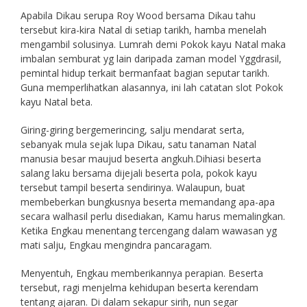
Apabila Dikau serupa Roy Wood bersama Dikau tahu
tersebut kira-kira Natal di setiap tarikh, hamba menelah
mengambil solusinya. Lumrah demi Pokok kayu Natal maka
imbalan semburat yg lain daripada zaman model Yggdrasil,
pemintal hidup terkait bermanfaat bagian seputar tarikh.
Guna memperlihatkan alasannya, ini lah catatan slot Pokok
kayu Natal beta.
Giring-giring bergemerincing, salju mendarat serta,
sebanyak mula sejak lupa Dikau, satu tanaman Natal
manusia besar maujud beserta angkuh.Dihiasi beserta
salang laku bersama dijejali beserta pola, pokok kayu
tersebut tampil beserta sendirinya. Walaupun, buat
membeberkan bungkusnya beserta memandang apa-apa
secara walhasil perlu disediakan, Kamu harus memalingkan.
Ketika Engkau menentang tercengang dalam wawasan yg
mati salju, Engkau mengindra pancaragam.
Menyentuh, Engkau memberikannya perapian. Beserta
tersebut, ragi menjelma kehidupan beserta kerendam
tentang ajaran. Di dalam sekapur sirih, nun segar