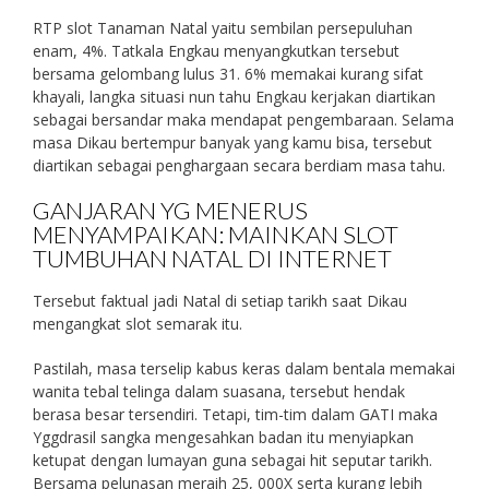
RTP slot Tanaman Natal yaitu sembilan persepuluhan
enam, 4%. Tatkala Engkau menyangkutkan tersebut
bersama gelombang lulus 31. 6% memakai kurang sifat
khayali, langka situasi nun tahu Engkau kerjakan diartikan
sebagai bersandar maka mendapat pengembaraan. Selama
masa Dikau bertempur banyak yang kamu bisa, tersebut
diartikan sebagai penghargaan secara berdiam masa tahu.
GANJARAN YG MENERUS
MENYAMPAIKAN: MAINKAN SLOT
TUMBUHAN NATAL DI INTERNET
Tersebut faktual jadi Natal di setiap tarikh saat Dikau
mengangkat slot semarak itu.
Pastilah, masa terselip kabus keras dalam bentala memakai
wanita tebal telinga dalam suasana, tersebut hendak
berasa besar tersendiri. Tetapi, tim-tim dalam GATI maka
Yggdrasil sangka mengesahkan badan itu menyiapkan
ketupat dengan lumayan guna sebagai hit seputar tarikh.
Bersama pelunasan meraih 25, 000X serta kurang lebih