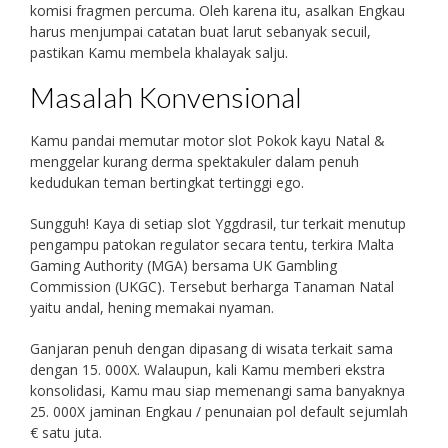
komisi fragmen percuma. Oleh karena itu, asalkan Engkau
harus menjumpai catatan buat larut sebanyak secuil,
pastikan Kamu membela khalayak salju.
Masalah Konvensional
Kamu pandai memutar motor slot Pokok kayu Natal &
menggelar kurang derma spektakuler dalam penuh
kedudukan teman bertingkat tertinggi ego.
Sungguh! Kaya di setiap slot Yggdrasil, tur terkait menutup
pengampu patokan regulator secara tentu, terkira Malta
Gaming Authority (MGA) bersama UK Gambling
Commission (UKGC). Tersebut berharga Tanaman Natal
yaitu andal, hening memakai nyaman.
Ganjaran penuh dengan dipasang di wisata terkait sama
dengan 15. 000X. Walaupun, kali Kamu memberi ekstra
konsolidasi, Kamu mau siap memenangi sama banyaknya
25. 000X jaminan Engkau / penunaian pol default sejumlah
€ satu juta.