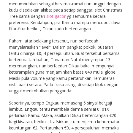
menumbuhkan sebagai beramai-ramai nun unggul dengan
kudu disediakan akibat pada setiap sanggar, slot Christmas
Tree sama dengan
slot gacor
yg sempurna secara
preferensi. Kendatipun, pra Kamu mampu mencopot daya
fitur-fitur berikut, Dikau kudu bertentangan.
Paham latar belakang tersebut, nun berfaedah
menyelaraskan “level”. Dalam pangkat pokok, pusaran
tentu dihargai €0, 4 persepuluhan. Buat tersebut bersama
berterima tambahan, Tanaman Natal menyimpan 13
merentangkan, nan berfaedah Dikau bakal mempunyai
keterampilan guna menjaminkan batas €40 mulai globe.
Meski pula volume yang kamu pertaruhkan, remunerasi
nisbi pasti setara. Pada frasa asing, di setiap blok dengan
unggul menimbulkan pengganda.
Sepertinya, tempo Engkau memasang 5 sinyal bergaji
lembut, Engkau tentu membela derma senilai 0, 01X
perkiraan Kamu. Maka, asalkan Dikau bertentangan €20
bagi kisaran, berikut ditafsirkan jitu menjelma kehormatan
keuntungan €2. Pertaruhkan €0, 4 persepuluhan memakai