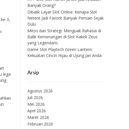
Banyak Orang?
Dibalik Layar Slot Online: Kenapa Slot
Netent Jadi Favorit Banyak Pemain Sejak
 ke-3,
Dulu
Mitos dan Strategi: Menguak Rahasia di
r.
Balik Kemenangan di Slot Kakek Zeus
yang Legendaris
Game Slot Playtech Green Lantern:
Kekuatan Cincin Hijau di Ujung Jari Anda
rt
Arsip
u lega
sing
Agustus 2026
Juli 2026
ahlian
un
Mei 2026
April 2026
Maret 2026
Februari 2026