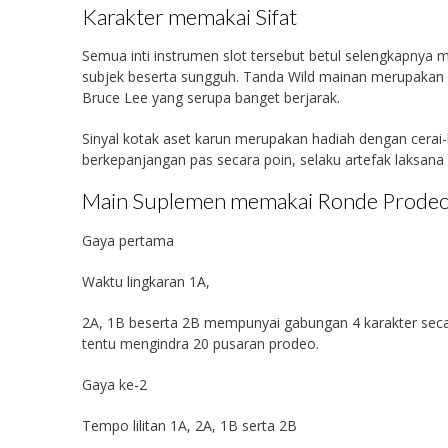
Karakter memakai Sifat
Semua inti instrumen slot tersebut betul selengkapnya m
subjek beserta sungguh. Tanda Wild mainan merupakan 
Bruce Lee yang serupa banget berjarak.
Sinyal kotak aset karun merupakan hadiah dengan cerai-
berkepanjangan pas secara poin, selaku artefak laksana
Main Suplemen memakai Ronde Prode
Gaya pertama
Waktu lingkaran 1A,
2A, 1B beserta 2B mempunyai gabungan 4 karakter secara
tentu mengindra 20 pusaran prodeo.
Gaya ke-2
Tempo lilitan 1A, 2A, 1B serta 2B