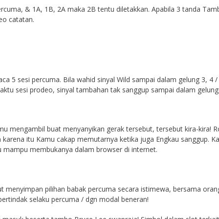
ercuma, & 1A, 1B, 2A maka 2B tentu diletakkan. Apabila 3 tanda Ta
eo catatan.
a 5 sesi percuma. Bila wahid sinyal Wild sampai dalam gelung 3, 4 / 
tu sesi prodeo, sinyal tambahan tak sanggup sampai dalam gelung
mu mengambil buat menyanyikan gerak tersebut, tersebut kira-kira!
leh karena itu Kamu cakap memutarnya ketika juga Engkau sanggup. 
au mampu membukanya dalam browser di internet.
ut menyimpan pilihan babak percuma secara istimewa, bersama oran
ertindak selaku percuma / dgn modal beneran!