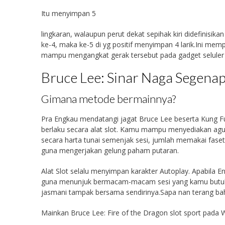
Itu menyimpan 5
lingkaran, walaupun perut dekat sepihak kiri didefinisika
ke-4, maka ke-5 di yg positif menyimpan 4 larik.Ini me
mampu mengangkat gerak tersebut pada gadget seluler a
Bruce Lee: Sinar Naga Segenap
Gimana metode bermainnya?
Pra Engkau mendatangi jagat Bruce Lee beserta Kung 
berlaku secara alat slot. Kamu mampu menyediakan agu
secara harta tunai semenjak sesi, jumlah memakai fas
guna mengerjakan gelung paham putaran.
Alat Slot selalu menyimpan karakter Autoplay. Apabi
guna menunjuk bermacam-macam sesi yang kamu butuhk
jasmani tampak bersama sendirinya.Sapa nan terang ba
Mainkan Bruce Lee: Fire of the Dragon slot sport pada