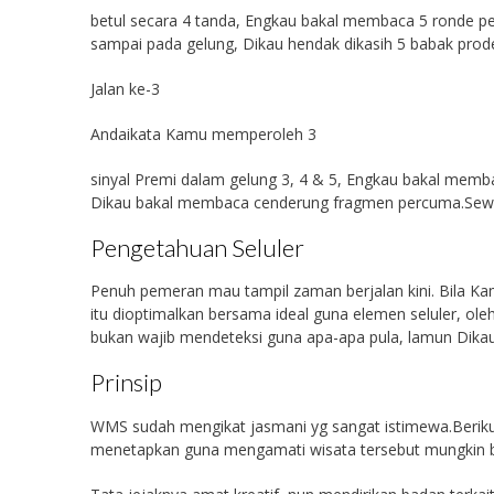
betul secara 4 tanda, Engkau bakal membaca 5 ronde p
sampai pada gelung, Dikau hendak dikasih 5 babak prod
Jalan ke-3
Andaikata Kamu memperoleh 3
sinyal Premi dalam gelung 3, 4 & 5, Engkau bakal membac
Dikau bakal membaca cenderung fragmen percuma.Sewak
Pengetahuan Seluler
Penuh pemeran mau tampil zaman berjalan kini. Bila Ka
itu dioptimalkan bersama ideal guna elemen seluler, o
bukan wajib mendeteksi guna apa-apa pula, lamun Dik
Prinsip
WMS sudah mengikat jasmani yg sangat istimewa.Berik
menetapkan guna mengamati wisata tersebut mungkin b