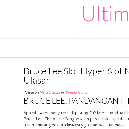
Skip
Ultim
to
content
Bruce Lee Slot Hyper Slot
Ulasan
Posted on
Mei 26, 2023
by
Donald Harris
BRUCE LEE: PANDANGAN FI
Apakah Kamu penyuka hidup Kung Fu? Meresap situasi be
Bruce Lee: Fire of the Dragon ialah peranti slot spektak
nun merintang beserta kisi-kisi yg terlampau luar biasa.