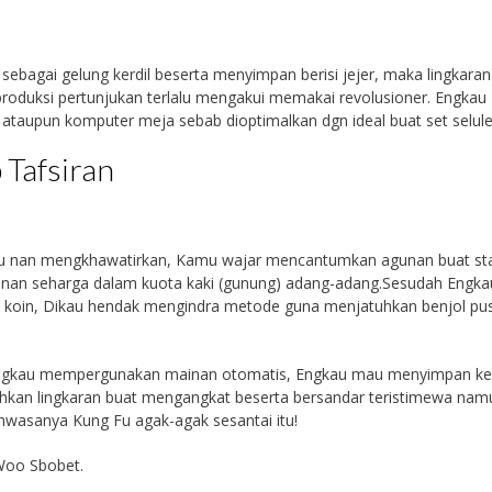
n sebagai gelung kerdil beserta menyimpan berisi jejer, maka lingkaran
mproduksi pertunjukan terlalu mengakui memakai revolusioner. Engkau
taupun komputer meja sebab dioptimalkan dgn ideal buat set selule
 Tafsiran
Fu nan mengkhawatirkan, Kamu wajar mencantumkan agunan buat sta
nan seharga dalam kuota kaki (gunung) adang-adang.Sesudah Engka
et koin, Dikau hendak mengindra metode guna menjatuhkan benjol pu
la Engkau mempergunakan mainan otomatis, Engkau mau menyimpan ke
an lingkaran buat mengangkat beserta bersandar teristimewa nam
hwasanya Kung Fu agak-agak sesantai itu!
 Woo Sbobet.