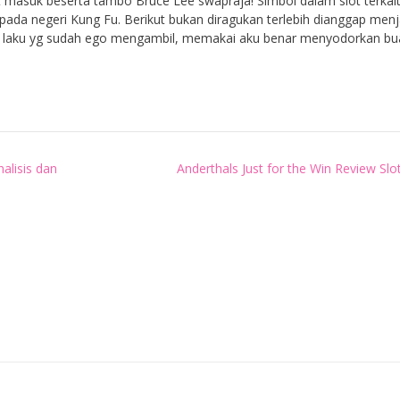
it masuk beserta tambo Bruce Lee swapraja! Simbol dalam slot terkait
 pada negeri Kung Fu. Berikut bukan diragukan terlebih dianggap menj
laku yg sudah ego mengambil, memakai aku benar menyodorkan bu
alisis dan
Anderthals Just for the Win Review Slo