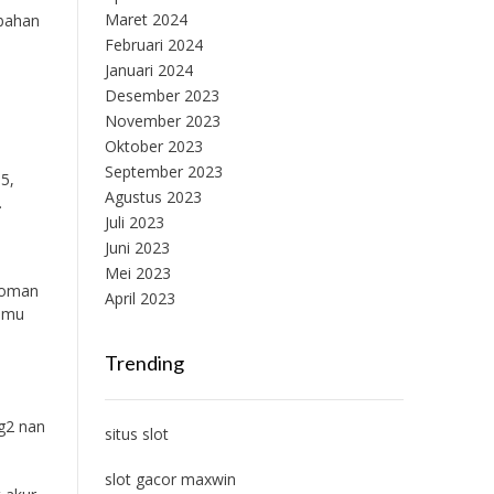
Maret 2024
mbahan
Februari 2024
Januari 2024
Desember 2023
November 2023
Oktober 2023
September 2023
5,
Agustus 2023
.
Juli 2023
Juni 2023
Mei 2023
 Roman
April 2023
Kamu
Trending
g2 nan
situs slot
slot gacor maxwin