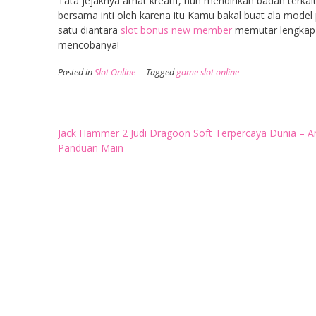
Tata jejaknya amat kreatif, nun mendirikan badan terka
bersama inti oleh karena itu Kamu bakal buat ala model
satu diantara
slot bonus new member
memutar lengkap 
mencobanya!
Posted in
Slot Online
Tagged
game slot online
Post
Jack Hammer 2 Judi Dragoon Soft Terpercaya Dunia – An
navigation
Panduan Main