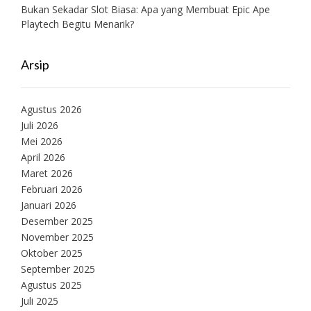
Bukan Sekadar Slot Biasa: Apa yang Membuat Epic Ape
Playtech Begitu Menarik?
Arsip
Agustus 2026
Juli 2026
Mei 2026
April 2026
Maret 2026
Februari 2026
Januari 2026
Desember 2025
November 2025
Oktober 2025
September 2025
Agustus 2025
Juli 2025