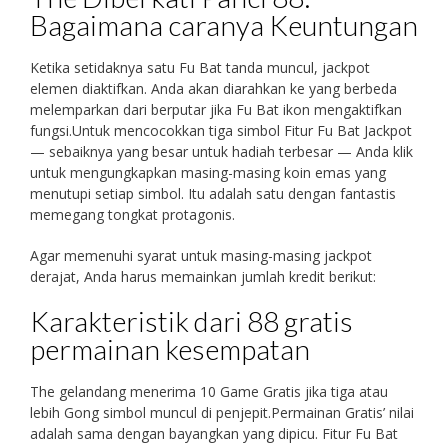
Bagaimana caranya Keuntungan
Ketika setidaknya satu Fu Bat tanda muncul, jackpot
elemen diaktifkan. Anda akan diarahkan ke yang berbeda
melemparkan dari berputar jika Fu Bat ikon mengaktifkan
fungsi.Untuk mencocokkan tiga simbol Fitur Fu Bat Jackpot
— sebaiknya yang besar untuk hadiah terbesar — Anda klik
untuk mengungkapkan masing-masing koin emas yang
menutupi setiap simbol. Itu adalah satu dengan fantastis
memegang tongkat protagonis.
Agar memenuhi syarat untuk masing-masing jackpot
derajat, Anda harus memainkan jumlah kredit berikut:
Karakteristik dari 88 gratis
permainan kesempatan
The gelandang menerima 10 Game Gratis jika tiga atau
lebih Gong simbol muncul di penjepit.Permainan Gratis’ nilai
adalah sama dengan bayangkan yang dipicu. Fitur Fu Bat