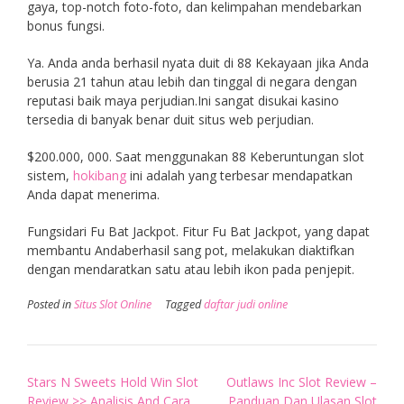
gaya, top-notch foto-foto, dan kelimpahan mendebarkan
bonus fungsi.
Ya. Anda anda berhasil nyata duit di 88 Kekayaan jika Anda
berusia 21 tahun atau lebih dan tinggal di negara dengan
reputasi baik maya perjudian.Ini sangat disukai kasino
tersedia di banyak benar duit situs web perjudian.
$200.000, 000. Saat menggunakan 88 Keberuntungan slot
sistem,
hokibang
ini adalah yang terbesar mendapatkan
Anda dapat menerima.
Fungsidari Fu Bat Jackpot. Fitur Fu Bat Jackpot, yang dapat
membantu Andaberhasil sang pot, melakukan diaktifkan
dengan mendaratkan satu atau lebih ikon pada penjepit.
Posted in
Situs Slot Online
Tagged
daftar judi online
Post
Stars N Sweets Hold Win Slot
Outlaws Inc Slot Review –
navigation
Review >> Analisis And Cara
Panduan Dan Ulasan Slot